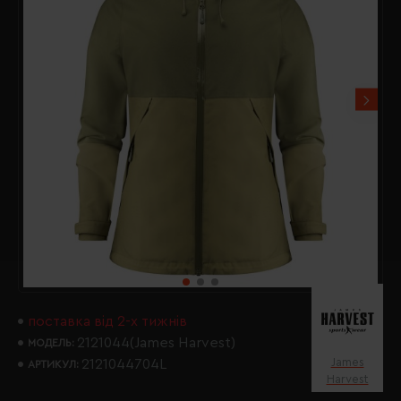
поставка від 2-х тижнів
2121044(James Harvest)
МОДЕЛЬ:
James
2121044704L
АРТИКУЛ:
Harvest