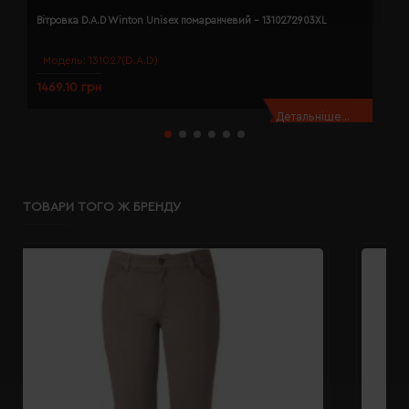
Вітровка D.A.D Winton Unisex помаранчевий - 1310272903XL
В
Модель:
131027(D.A.D)
1469.10 грн
1
Детальніше...
ТОВАРИ ТОГО Ж БРЕНДУ