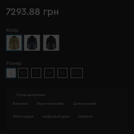
7293.88 грн
Колір
Розмір
L
XS
S
M
XL
2XL
Група нанесення
Вишивка
Термотрансфер
Шовкографія
Флексодрук
Цифровий друк
Шеврон