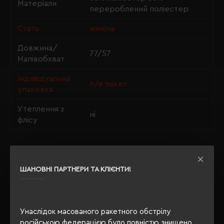
Матеріали
перероблений поліестер
Стать
жіноча
Довжина/
77/57
Напівобхват
Індивідуальна
п/е пакет
упаковка
Утеплення з
ні
флісу
ОПИС
ШАНОВНІ ПАРТНЕРИ ТА КЛІЄНТИ!
ВІДГУКИ
Унаслідок масованого ракетного обстрілу
російською федерацією було повністю знищено