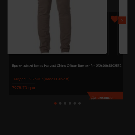
Брюки жіночі James Harvest Chino Officer бежевий - 21260061802532
Б
Модель:
2126006(James Harvest)
7978.70 грн
7
Детальніше...