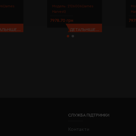
06(James
Модель:
2126006(James
Мо
Harvest)
Ha
7978.70 грн
797
АЛЬНІШЕ...
ДЕТАЛЬНІШЕ...
СЛУЖБА ПІДТРИМКИ
Контакти