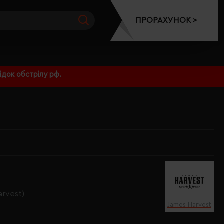
ПРОРАХУНОК >
док обстрілу рф.
arvest)
James Harvest