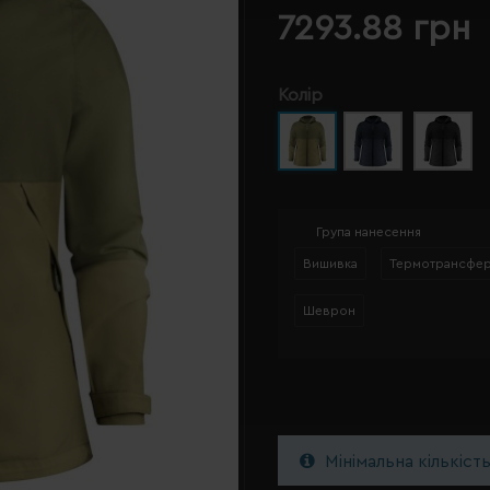
7293.88 грн
Колір
Група нанесення
Вишивка
Термотрансфе
Шеврон
Мінімальна кількіст