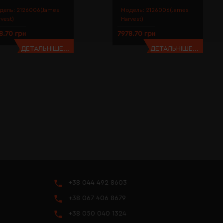
дель:
2126006(James
Модель:
2126006(James
rvest)
Harvest)
8.70 грн
7978.70 грн
ДЕТАЛЬНІШЕ...
ДЕТАЛЬНІШЕ...
+38 044 492 8603
+38 067 406 8679
+38 050 040 1324