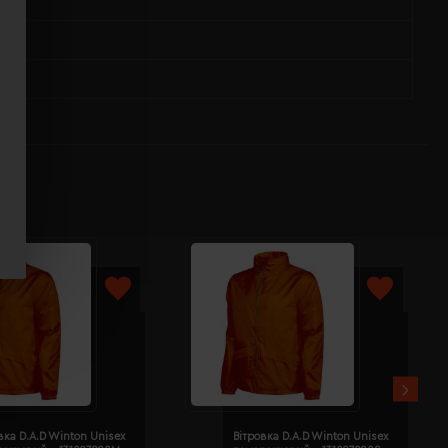
вка D.A.D Winton Unisex
Вітровка D.A.D Winton Unisex