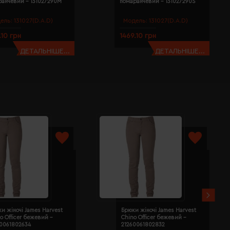
ранчевий - 131027290M
помаранчевий - 131027290S
ель:
131027(D.A.D)
Модель:
131027(D.A.D)
.10 грн
1469.10 грн
ДЕТАЛЬНІШЕ...
ДЕТАЛЬНІШЕ...
и жіночі James Harvest
Брюки жіночі James Harvest
o Officer бежевий -
Chino Officer бежевий -
60061802634
21260061802832