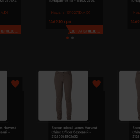
0272904XL
помаранчевий - 131027290L
пома
.A.D)
Модель:
131027(D.A.D)
Мод
1469.10 грн
1469
ЬНІШЕ...
ДЕТАЛЬНІШЕ...
es Harvest
Брюки жіночі James Harvest
Брюк
евий -
Chino Officer бежевий -
Chin
21260061802632
212