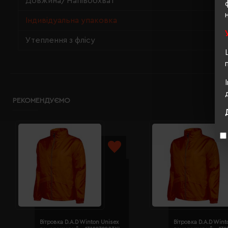
Довжина/Напівобхват
Індивідуальна упаковка
Утеплення з флісу
РЕКОМЕНДУЄМО
Вітровка D.A.D Winton Unisex
Вітровка D.A.D Wint