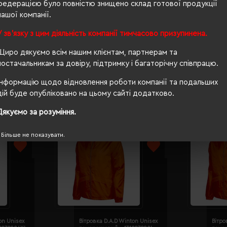
73/51
федерацією було повністю знищено склад готової продукції
нашої компанії.
п/е пакет
У зв'язку з цим діяльність компанії тимчасово призупинена.
ні
Щиро дякуємо всім нашим клієнтам, партнерам та
постачальникам за довіру, підтримку і багаторічну співпрацю.
Інформацію щодо відновлення роботи компанії та подальших
дій буде опубліковано на цьому сайті додатково.
Дякуємо за розуміння.
Більше не показувати.
on Unisex
Вітровка D.A.D Winton Unisex
Вітро