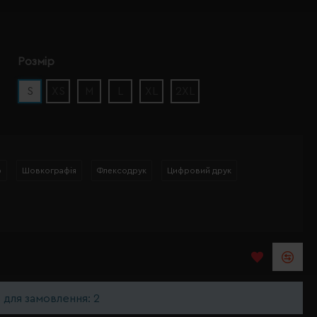
Розмір
S
XS
M
L
XL
2XL
р
Шовкографія
Флексодрук
Цифровий друк
ь для замовлення: 2