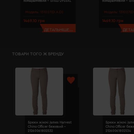
помаранчевий - 1310272903XL
помаранчевий - 131
Модель:
131027(D.A.D)
Модель:
131027(D
1469.10 грн
1469.10 грн
ДЕТАЛЬНІШЕ...
ДЕТАЛ
ТОВАРИ ТОГО Ж БРЕНДУ
Брюки жіночі James Harvest
Брюки жіночі Jam
Chino Officer бежевий -
Chino Officer беж
21260061802532
21260061802534