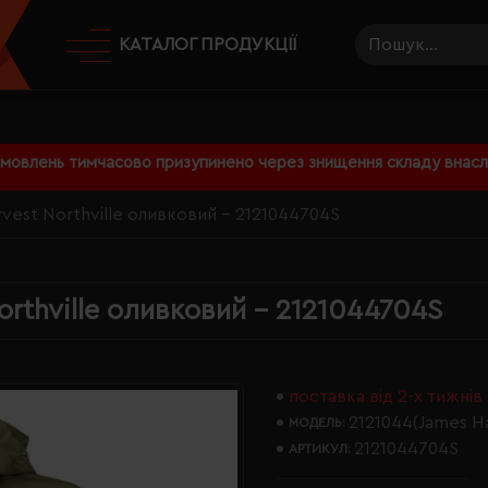
КАТАЛОГ ПРОДУКЦІЇ
амовлень тимчасово призупинено через знищення складу внаслі
vest Northville оливковий - 2121044704S
orthville оливковий - 2121044704S
поставка від 2-х тижнів
2121044(James H
МОДЕЛЬ:
2121044704S
АРТИКУЛ: