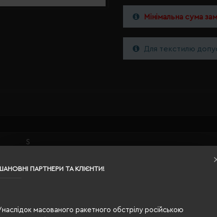
Мінімальна сума за
Для текстилю допус
S
оливковий
ШАНОВНІ ПАРТНЕРИ ТА КЛІЄНТИ!
50% поліестер 50% перероблений поліестер
жіноча
Унаслідок масованого ракетного обстрілу російською