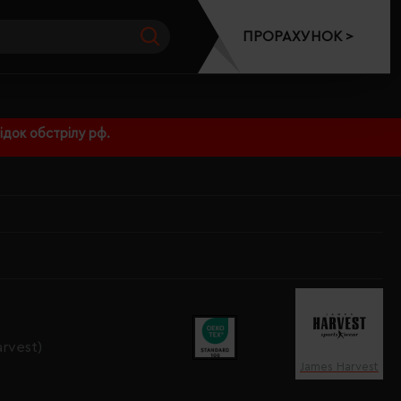
ПРОРАХУНОК >
док обстрілу рф.
rvest)
James Harvest