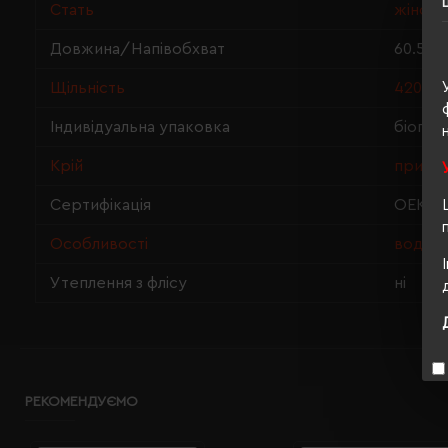
Стать
жіноча
Довжина/Напівобхват
60.5/4
Щільність
420 г/
Індивідуальна упаковка
біопак
Крій
притал
Сертифікація
OEKO-T
Особливості
водові
Утеплення з флісу
ні
РЕКОМЕНДУЄМО