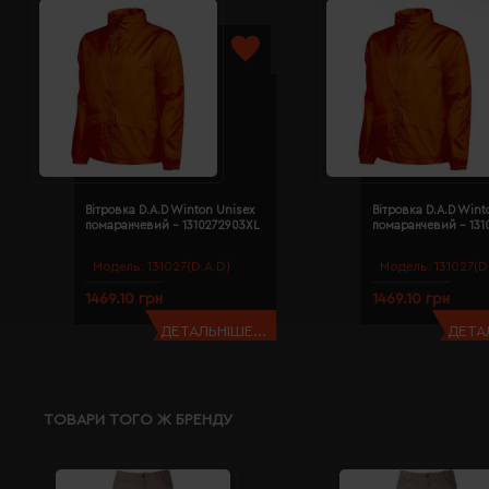
Вітровка D.A.D Winton Unisex
Вітровка D.A.D Wint
помаранчевий - 1310272903XL
помаранчевий - 131
Модель:
131027(D.A.D)
Модель:
131027(D
1469.10 грн
1469.10 грн
ДЕТАЛЬНІШЕ...
ДЕТАЛ
ТОВАРИ ТОГО Ж БРЕНДУ