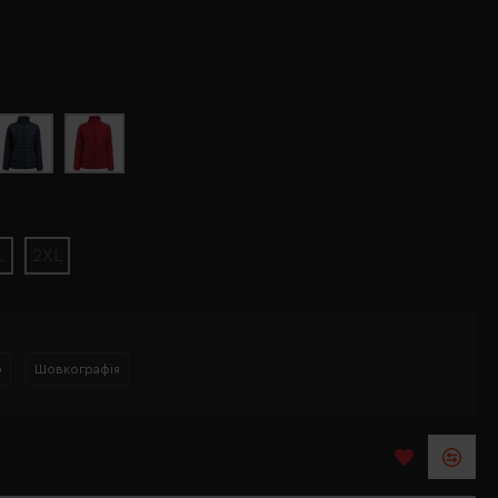
L
2XL
р
Шовкографія