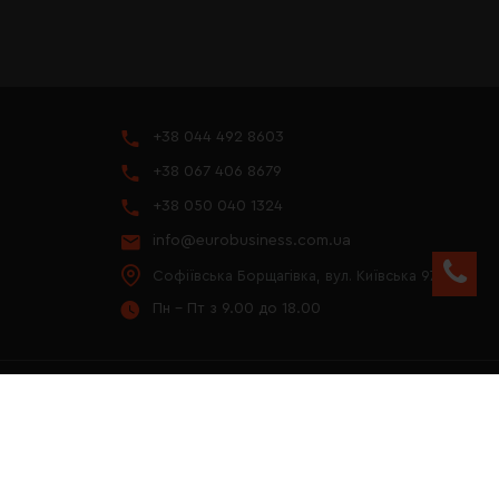
+38 044 492 8603
+38 067 406 8679
+38 050 040 1324
info@eurobusiness.com.ua
Софіївська Борщагівка, вул. Київська 97
Пн - Пт з 9.00 до 18.00
YOUTUBE
ПРЕЗЕНТАЦІЯ 