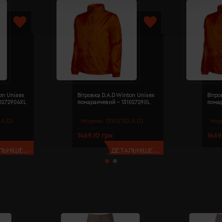
on Unisex
Вітровка D.A.D Winton Unisex
Вітро
0272904XL
помаранчевий - 131027290L
пома
.A.D)
Модель:
131027(D.A.D)
Мод
1469.10 грн
1469
ЬНІШЕ...
ДЕТАЛЬНІШЕ...