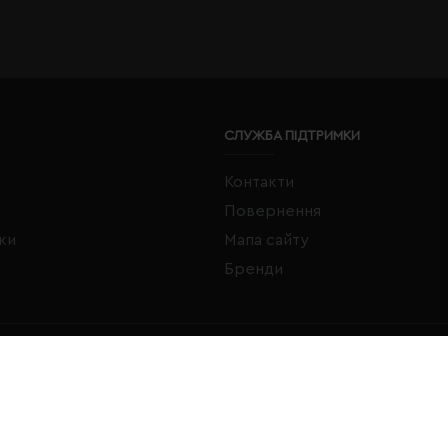
СЛУЖБА ПІДТРИМКИ
Контакти
Повернення
жки
Мапа сайту
Бренди
FACEBOOK
INSTAGRAM