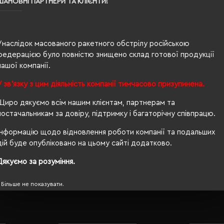
ШАНОВНІ ПАРТНЕРИ ТА КЛІЄНТИ!
7
м²
Унаслідок масованого ракетного обстрілу російською
федерацією було повністю знищено склад готової продукції
ет
нашої компанії.
ений
У зв'язку з цим діяльність компанії тимчасово призупинена.
EX® Standard 100
Щиро дякуємо всім нашим клієнтам, партнерам та
постачальникам за довіру, підтримку і багаторічну співпрацю.
дштовхуюча, приховані кишені на блискавці, захист підбор
Інформацію щодо відновлення роботи компанії та подальших
дій буде опубліковано на цьому сайті додатково.
Дякуємо за розуміння.
Більше не показувати.