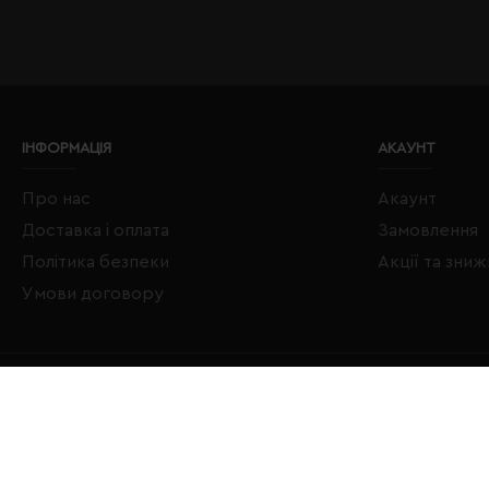
ІНФОРМАЦІЯ
АКАУНТ
Про нас
Акаунт
Доставка і оплата
Замовлення
Політика безпеки
Акції та зни
Умови договору
Copyright © 2020–2026 Євробізнес Україна All Rights Reserved