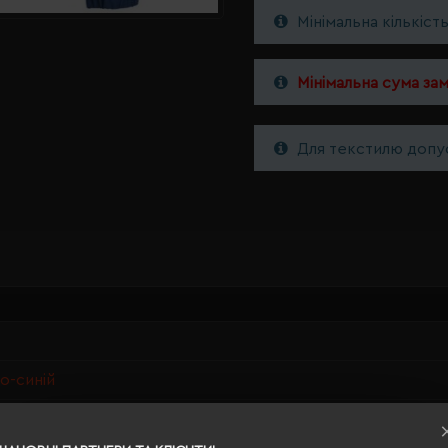
Мінімальна кількіст
Мінімальна сума за
Для текстилю допус
о-синій
ерероблений поліестер