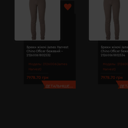
Брюки жіночі James Harvest
Брюки жіночі Jam
Chino Officer бежевий -
Chino Officer беж
21260061802532
21260061802534
Модель:
2126006(James
Модель:
21260
Harvest)
Harvest)
7978.70 грн
7978.70 грн
ДЕТАЛЬНІШЕ...
ДЕТ