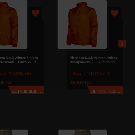
вка D.A.D Winton Unisex
Вітровка D.A.D Winton Unisex
ранчевий - 131027290M
помаранчевий - 131027290S
ель:
131027(D.A.D)
Модель:
131027(D.A.D)
.10 грн
1469.10 грн
ДЕТАЛЬНІШЕ...
ДЕТАЛЬНІШЕ...