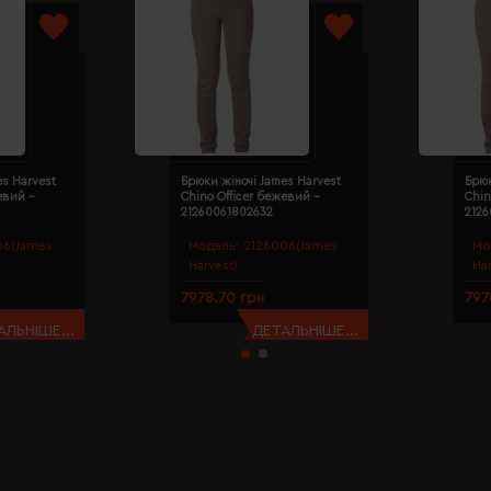
es Harvest
Брюки жіночі James Harvest
Брюк
евий -
Chino Officer бежевий -
Chin
21260061802632
212
06(James
Модель:
2126006(James
Мо
Harvest)
Ha
7978.70 грн
797
АЛЬНІШЕ...
ДЕТАЛЬНІШЕ...