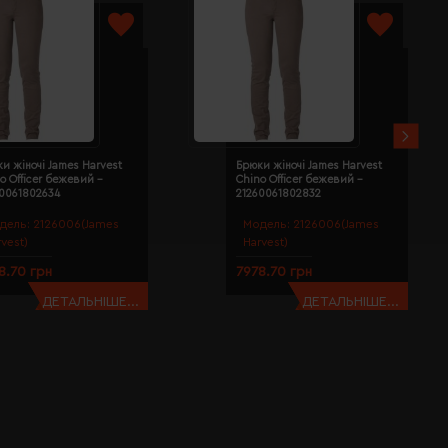
и жіночі James Harvest
Брюки жіночі James Harvest
o Officer бежевий -
Chino Officer бежевий -
60061802634
21260061802832
дель:
2126006(James
Модель:
2126006(James
rvest)
Harvest)
8.70 грн
7978.70 грн
ДЕТАЛЬНІШЕ...
ДЕТАЛЬНІШЕ...