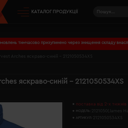
КАТАЛОГ ПРОДУКЦІЇ
амовлень тимчасово призупинено через знищення складу внаслі
rvest Arches яскраво-синій - 2121050534XS
rches яскраво-синій - 2121050534XS
поставка від 2-х тижнів
2121050(James Ha
МОДЕЛЬ:
2121050534XS
АРТИКУЛ: