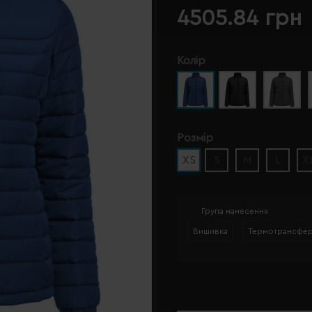
4505.84 грн
Колір
Розмір
XS
S
M
L
X
Група нанесення
Вишивка
Термотрансфе