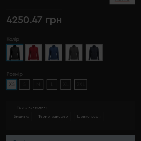
4250.47 грн
Колір
Розмір
XS
S
M
L
XL
2XL
Група нанесення
Вишивка
Термотрансфер
Шовкографія