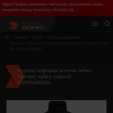
Увага! Прийом замовлень тимчасово призупинено через
знищення складу внаслідок обстрілу рф.
Товари
Одяг
Фліси і софтшели
Куртка софтшел жіноча James Harvest Valley чорни
й - 2121054900XS
Куртка софтшел жіноча James
Harvest Valley чорний -
2121054900XS