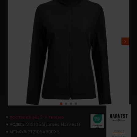
поставка від 2-х тижнів
2121054(James Harvest)
МОДЕЛЬ:
James
2121054900XS
АРТИКУЛ:
Harvest