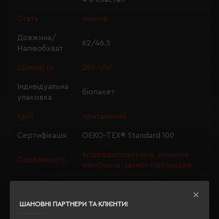
Стать
жіноча
Довжина/
62/46.5
Напівобхват
Щільність
280 г/м²
Індивідуальна
біопакет
упаковка
Крій
приталений
Сертифікація
OEKO-TEX® Standard 100
водовідштовхуюча, дихаюча
Особливості
мембрана, захист підборіддя
Утеплення з
так
флісу
ШАНОВНІ ПАРТНЕРИ ТА КЛІЄНТИ!