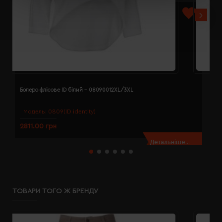
Болеро флісове ID білий - 08090012XL/3XL
Б
Модель:
0809(ID identity)
2811.00 грн
2
Детальніше...
ТОВАРИ ТОГО Ж БРЕНДУ