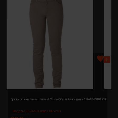
Брюки жіночі James Harvest Chino Officer бежевий - 21260061802532
Б
Модель:
2126006(James Harvest)