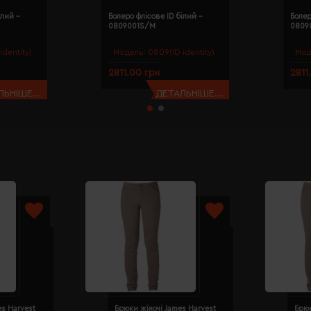
ілий -
Болеро флісове ID білий -
Болер
0809001S/M
0809
identity)
Модель:
0809(ID identity)
Мод
2811.00 грн
2811
ЬНІШЕ...
ДЕТАЛЬНІШЕ...
es Harvest
Брюки жіночі James Harvest
Брюк