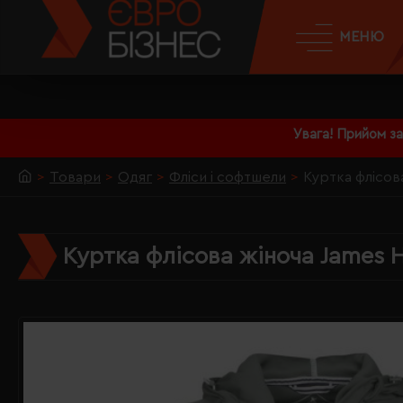
МЕНЮ
Увага! Прийом з
Товари
Одяг
Фліси і софтшели
Куртка флісов
Куртка флісова жіноча James H