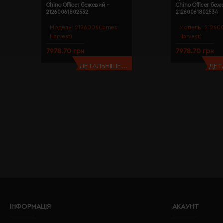
Chino Officer бежевий -
Chino Officer беж
21260061802532
21260061802534
Модель:
2126006(James
Модель:
21260
Harvest)
Harvest)
7978.70 грн
7978.70 грн
ДЕТАЛЬНІШЕ...
ДЕТ
ІНФОРМАЦІЯ
АКАУНТ