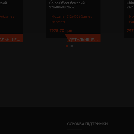
евий -
Chino Officer бежевий -
Chin
21260061802632
212
06(James
Модель:
2126006(James
Мо
Harvest)
Ha
7978.70 грн
797
АЛЬНІШЕ...
ДЕТАЛЬНІШЕ...
СЛУЖБА ПІДТРИМКИ