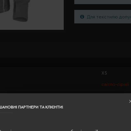
Для текстилю допус
XS
світло-сірий
100% поліес
жіноча
ШАНОВНІ ПАРТНЕРИ ТА КЛІЄНТИ!
64/43
300 г/м²