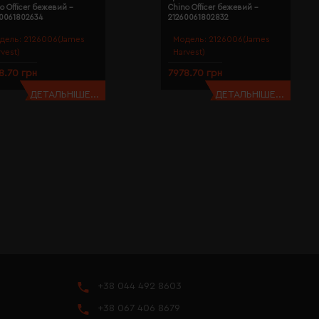
o Officer бежевий -
Chino Officer бежевий -
60061802634
21260061802832
дель:
2126006(James
Модель:
2126006(James
rvest)
Harvest)
8.70 грн
7978.70 грн
ДЕТАЛЬНІШЕ...
ДЕТАЛЬНІШЕ...
+38 044 492 8603
+38 067 406 8679