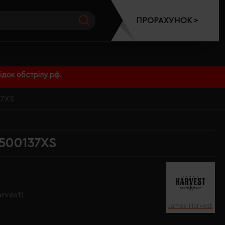
ПРОРАХУНОК >
док обстрілу рф.
37XS
1500137XS
rvest)
James Harvest