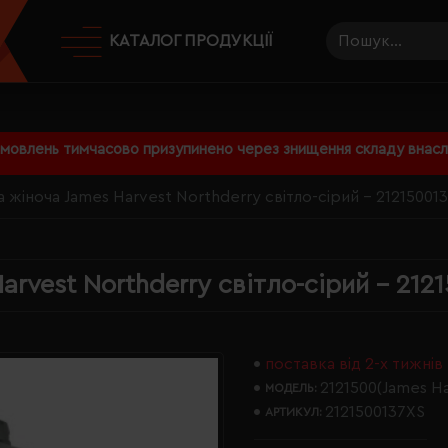
КАТАЛОГ ПРОДУКЦІЇ
амовлень тимчасово призупинено через знищення складу внаслі
а жіноча James Harvest Northderry світло-сірий - 21215001
arvest Northderry світло-сірий - 212
поставка від 2-х тижнів
2121500(James Ha
МОДЕЛЬ:
2121500137XS
АРТИКУЛ: