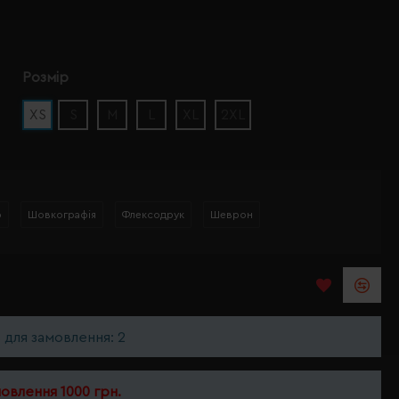
Розмір
XS
S
M
L
XL
2XL
р
Шовкографія
Флексодрук
Шеврон
ь для замовлення: 2
мовлення 1000 грн.