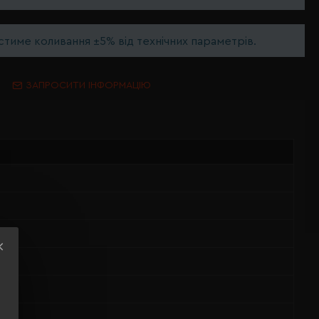
тиме коливання ±5% від технічних параметрів.
ЗАПРОСИТИ ІНФОРМАЦІЮ
тер