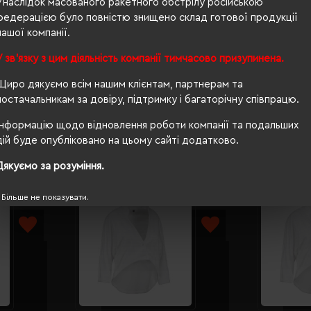
Унаслідок масованого ракетного обстрілу російською
федерацією було повністю знищено склад готової продукції
п/е пакет
нашої компанії.
приталений
У зв'язку з цим діяльність компанії тимчасово призупинена.
так
Щиро дякуємо всім нашим клієнтам, партнерам та
постачальникам за довіру, підтримку і багаторічну співпрацю.
Інформацію щодо відновлення роботи компанії та подальших
дій буде опубліковано на цьому сайті додатково.
Дякуємо за розуміння.
Більше не показувати.