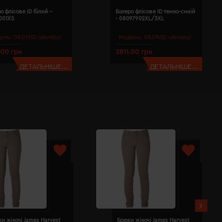
о флісове ID білий -
Болеро флісове ID темно-синій
001XS
- 08097902XL/3XL
ель:
0809(ID identity)
Модель:
0809(ID identity)
.00 грн
2811.00 грн
ДЕТАЛЬНІШЕ...
ДЕТАЛЬНІШЕ...
и жіночі James Harvest
Брюки жіночі James Harvest