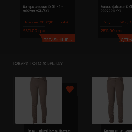
Болеро флісове ID білий -
Болеро флісове ID б
08090012XL/3XL
0809001L/XL
Модель:
0809(ID identity)
Модель:
0809(ID 
2811.00 грн
2811.00 грн
ДЕТАЛЬНІШЕ...
ДЕТАЛ
ТОВАРИ ТОГО Ж БРЕНДУ
Брюки жіночі James Harvest
Брюки жіночі Jam