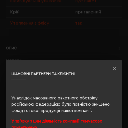
Індивідуальна упаковка
п/е пакет
Крій
приталений
Утеплення з флісу
так
ОПИС
ВІДГУКИ
ШАНОВНІ ПАРТНЕРИ ТА КЛІЄНТИ!
РЕКОМЕНДУЄМО
Унаслідок масованого ракетного обстрілу
російською федерацією було повністю знищено
склад готової продукції нашої компанії.
У зв'язку з цим діяльність компанії тимчасово
призупинена.