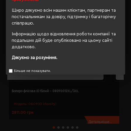
Щиро дякуємо всім нашим клієнтам, партнерам та
постачальникам за довіру, підтримку і багаторічну
співпрацю.
Інформацію щодо відновлення роботи компанії та
подальших дій буде опубліковано на цьому сайті
додатково.
Дякуємо за розуміння.
Більше не показувати.
Болеро флісове ID білий - 08090012XL/3XL
Б
Модель:
0809(ID identity)
2811.00 грн
2
Детальніше...