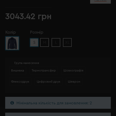
3043.42 грн
Колір
Розмір
S
M
L
XL
Група нанесення
Вишивка
Термотрансфер
Шовкографія
Флексодрук
Цифровий друк
Шеврон
Мінімальна кількість для замовлення: 2