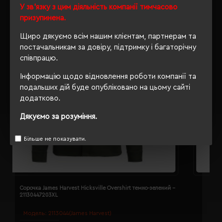
У зв'язку з цим діяльність компанії тимчасово
призупинена.
Щиро дякуємо всім нашим клієнтам, партнерам та
постачальникам за довіру, підтримку і багаторічну
співпрацю.
Інформацію щодо відновлення роботи компанії та
подальших дій буде опубліковано на цьому сайті
додатково.
Дякуємо за розуміння.
Більше не показувати.
Сорочка James Harvest Hicksville Overshirt темно-зелений -
С
21130447203XL
2
Модель:
2113044(James Harvest)