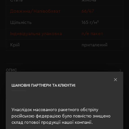
Стать
жіноча
Довжина/Напівобхват
66/47
Щільність
165 г/м²
Індивідуальна упаковка
п/е пакет
Крій
приталений
ОПИС
ВІДГУКИ
ШАНОВНІ ПАРТНЕРИ ТА КЛІЄНТИ!
Унаслідок масованого ракетного обстрілу
РЕКОМЕНДУЄМО
російською федерацією було повністю знищено
склад готової продукції нашої компанії.