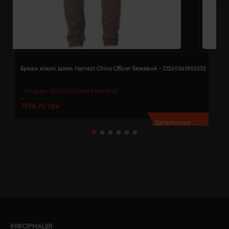
Брюки жіночі James Harvest Chino Officer бежевий - 21260061802532
Б
Модель:
2126006(James Harvest)
7978.70 грн
7
Детальніше...
ІНФОРМАЦІЯ