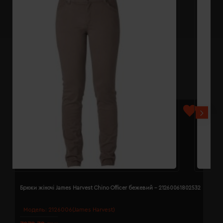
Брюки жіночі James Harvest Chino Officer бежевий - 21260061802532
Б
Модель:
2126006(James Harvest)