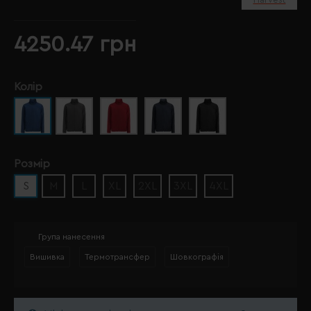
4250.47 грн
Колір
Розмір
S
M
L
XL
2XL
3XL
4XL
Група нанесення
Вишивка
Термотрансфер
Шовкографія