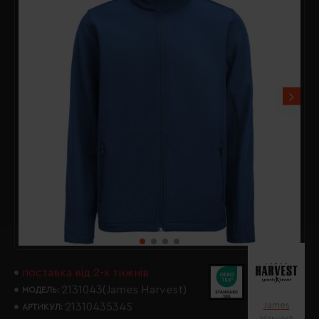
поставка від 2-х тижнів
2131043(James Harvest)
МОДЕЛЬ:
James
2131043534S
АРТИКУЛ:
Harvest