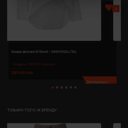
Болеро флісове ID білий - 08090012XL/3XL
Б
Модель:
0809(ID identity)
2811.00 грн
2
Детальніше...
ТОВАРИ ТОГО Ж БРЕНДУ