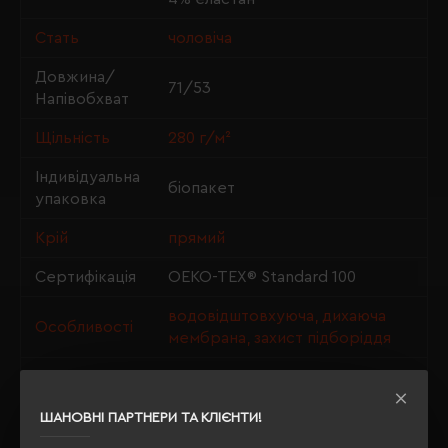
Стать
чоловіча
Довжина/
71/53
Напівобхват
Щільність
280 г/м²
Індивідуальна
біопакет
упаковка
Крій
прямий
Сертифікація
OEKO-TEX® Standard 100
водовідштовхуюча, дихаюча
Особливості
мембрана, захист підборіддя
Утеплення з
так
флісу
ШАНОВНІ ПАРТНЕРИ ТА КЛІЄНТИ!