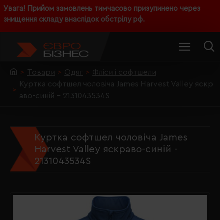
Увага! Прийом замовлень тимчасово призупинено через
знищення складу внаслідок обстрілу рф.
Товари
Одяг
Фліси і софтшели
Куртка софтшел чоловіча James Harvest Valley яскр
аво-синій - 2131043534S
Куртка софтшел чоловіча James
Harvest Valley яскраво-синій -
2131043534S