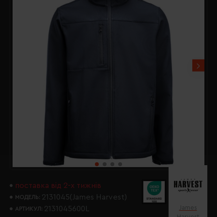
поставка від 2-х тижнів
2131045(James Harvest)
МОДЕЛЬ:
James
2131045600L
АРТИКУЛ:
Harvest