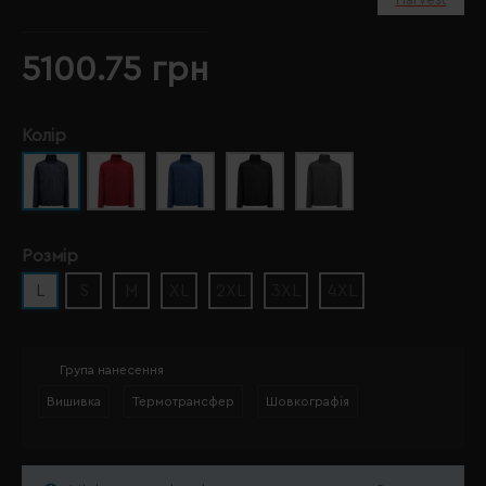
5100.75 грн
Колір
Розмір
L
S
M
XL
2XL
3XL
4XL
Група нанесення
Вишивка
Термотрансфер
Шовкографія