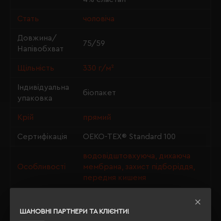
Стать
чоловіча
Довжина/
75/59
Напівобхват
Щільність
330 г/м²
Індивідуальна
біопакет
упаковка
Крій
прямий
Сертифікація
OEKO-TEX® Standard 100
водовідштовхуюча, дихаюча
Особливості
мембрана, захист підборіддя,
передня кишеня
Утеплення з
так
флісу
ШАНОВНІ ПАРТНЕРИ ТА КЛІЄНТИ!