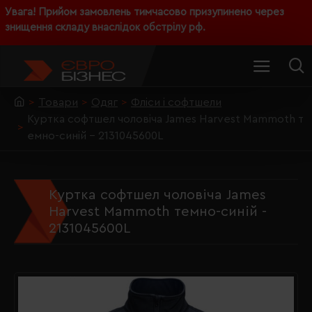
Увага! Прийом замовлень тимчасово призупинено через
знищення складу внаслідок обстрілу рф.
Товари
Одяг
Фліси і софтшели
Куртка софтшел чоловіча James Harvest Mammoth т
емно-синій - 2131045600L
Куртка софтшел чоловіча James
Harvest Mammoth темно-синій -
2131045600L