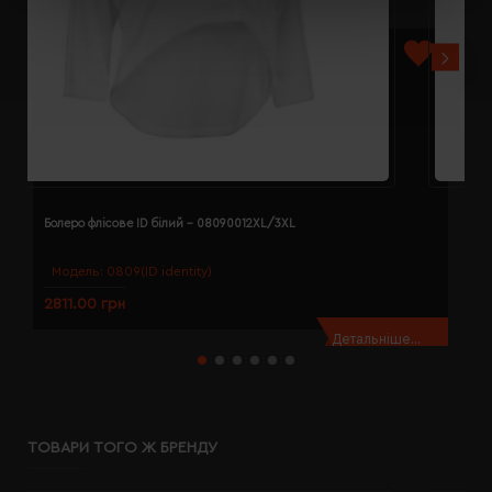
Болеро флісове ID білий - 08090012XL/3XL
Б
Модель:
0809(ID identity)
2811.00 грн
2
Детальніше...
ТОВАРИ ТОГО Ж БРЕНДУ