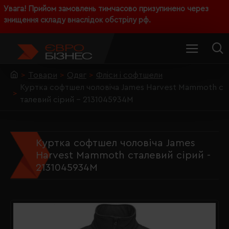
Увага! Прийом замовлень тимчасово призупинено через
знищення складу внаслідок обстрілу рф.
Товари
Одяг
Фліси і софтшели
Куртка софтшел чоловіча James Harvest Mammoth с
талевий сірий - 2131045934M
Куртка софтшел чоловіча James
Harvest Mammoth сталевий сірий -
2131045934M