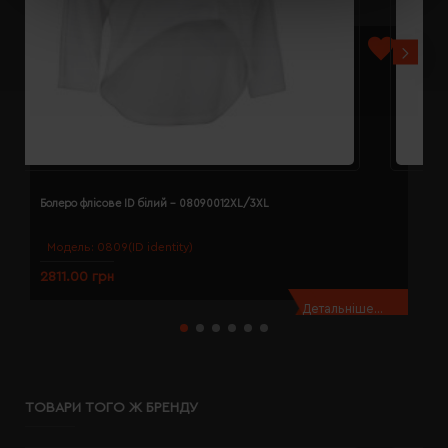
Болеро флісове ID білий - 08090012XL/3XL
Б
Модель:
0809(ID identity)
2811.00 грн
2
Детальніше...
ТОВАРИ ТОГО Ж БРЕНДУ