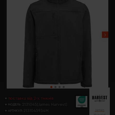
поставка від 2-х тижнів
2131045(James Harvest)
МОДЕЛЬ:
James
2131045934M
АРТИКУЛ:
Harvest