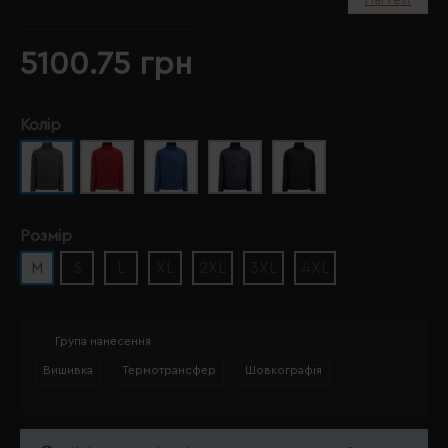
5100.75 грн
Колір
Розмір
M
S
L
XL
2XL
3XL
4XL
Група нанесення
Вишивка
Термотрансфер
Шовкографія