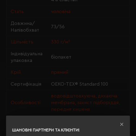
Стать
чоловіча
Довжина/
73/56
Напівобхват
Щільність
330 г/м²
Індивідуальна
біопакет
упаковка
Крій
прямий
Сертифікація
OEKO-TEX® Standard 100
водовідштовхуюча, дихаюча
Особливості
мембрана, захист підборіддя,
передня кишеня
Утеплення з
так
флісу
ШАНОВНІ ПАРТНЕРИ ТА КЛІЄНТИ!