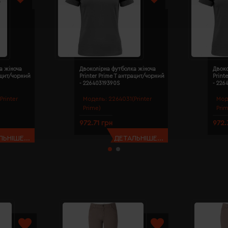
а жіноча
Двоколірна футболка жіноча
Двоко
рацит/чорний
Printer Prime T антрацит/чорний
Print
- 22640319390S
- 226
Printer
Модель:
2264031(Printer
Мод
Prime)
Pri
972.71 грн
972.
ЬНІШЕ...
ДЕТАЛЬНІШЕ...