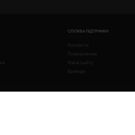
СЛУЖБА ПІДТРИМКИ
Контакти
Повернення
жки
Мапа сайту
Бренди
FACEBOOK
INSTAGRAM