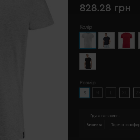
828.28 грн
Колір
Розмір
S
M
L
XL
2
Група нанесення
Вишивка
Термотрансфе