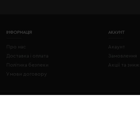
ІНФОРМАЦІЯ
АКАУНТ
Про нас
Акаунт
Доставка і оплата
Замовлення
Політика безпеки
Акції та зни
Умови договору
Copyright © 2020–2026 Євробізнес Україна All Rights Reserved