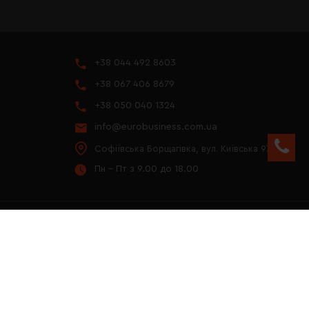
+38 044 492 8603
+38 067 406 8679
+38 050 040 1324
info@eurobusiness.com.ua
Софіївська Борщагівка, вул. Київська 97
Пн - Пт з 9.00 до 18.00
YOUTUBE
ПРЕЗЕНТАЦІЯ 