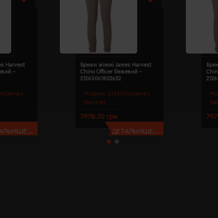
es Harvest
Брюки жіночі James Harvest
Брюк
евий -
Chino Officer бежевий -
Chin
21260061802632
212
06(James
Модель:
2126006(James
Мо
Harvest)
Ha
7978.70 грн
797
АЛЬНІШЕ...
ДЕТАЛЬНІШЕ...