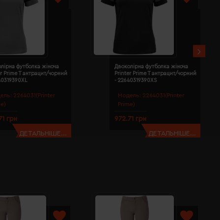
лірна футболка жіноча
Двоколірна футболка жіноча
er Prime T антрацит/чорний
Printer Prime T антрацит/чорний
40319390XL
- 22640319390XS
ель:
2264031(Printer
Модель:
2264031(Printer
me)
Prime)
71 грн
972.71 грн
ДЕТАЛЬНІШЕ...
ДЕТАЛЬНІШЕ...