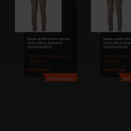
Брюки жіночі James Harvest
Брюки жіночі Jam
Chino Officer бежевий -
Chino Officer беж
21260061802532
21260061802534
Модель:
2126006(James
Модель:
21260
Harvest)
Harvest)
7978.70 грн
7978.70 грн
ДЕТАЛЬНІШЕ...
ДЕТ