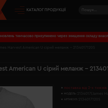
КАТАЛОГ ПРОДУКЦІЇ
амовлень тимчасово призупинено через знищення складу внаслі
mes Harvest American U сірий меланж - 2134017120S
st American U сірий меланж - 21340
поставка від 2-х тижнів
2134017(James Ha
МОДЕЛЬ:
2134017120S
АРТИКУЛ: