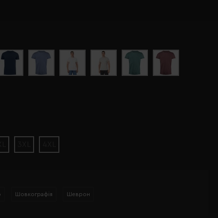
XL
3XL
4XL
р
Шовкографія
Шеврон