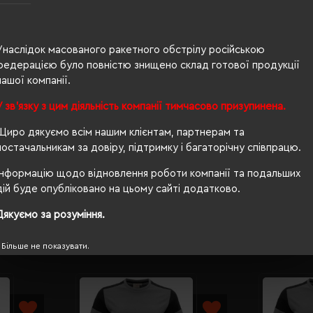
100% бавовна
Унаслідок масованого ракетного обстрілу російською
чоловіча
федерацією було повністю знищено склад готової продукції
нашої компанії.
71/50
У зв'язку з цим діяльність компанії тимчасово призупинена.
180 г/м²
Щиро дякуємо всім нашим клієнтам, партнерам та
прямий
постачальникам за довіру, підтримку і багаторічну співпрацю.
OEKO-TEX® Standard 100
Інформацію щодо відновлення роботи компанії та подальших
дій буде опубліковано на цьому сайті додатково.
Дякуємо за розуміння.
Більше не показувати.