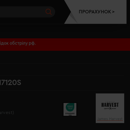
ПРОРАХУНОК >
док обстрілу рф.
17120S
rvest)
James Harvest