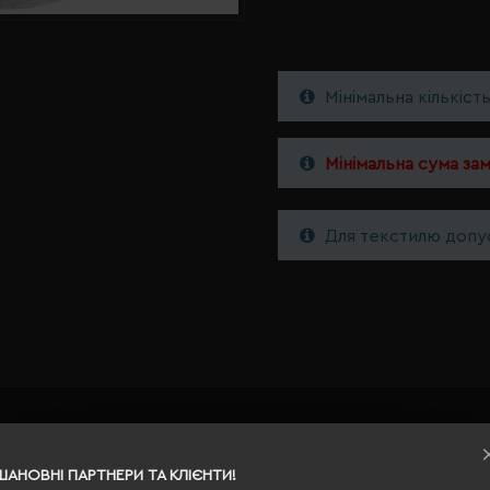
Мінімальна кількіст
Мінімальна сума за
Для текстилю допус
S
ШАНОВНІ ПАРТНЕРИ ТА КЛІЄНТИ!
сірий меланж