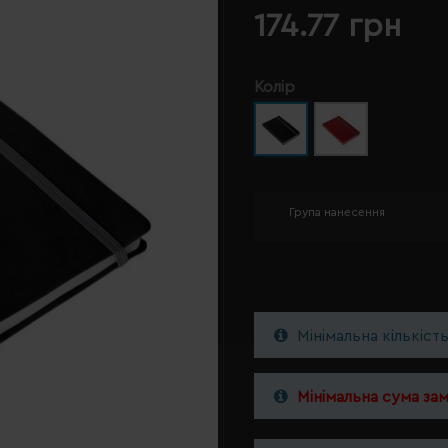
174.77 грн
Колір
Група нанесення
Мінімальна кількіст
Мінімальна сума за