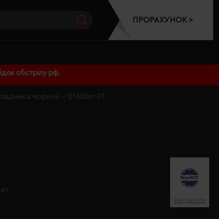
ПРОРАХУНОК >
док обстрілу рф.
кладинка чорний - 2140bn-01
e)
Berganote