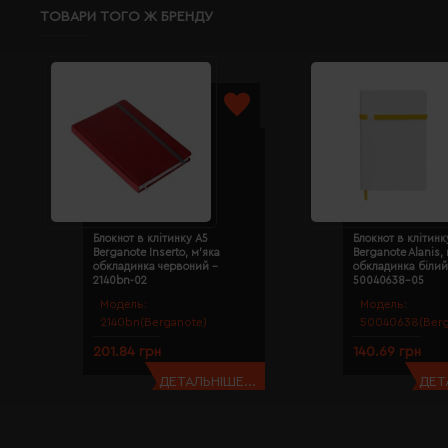
ТОВАРИ ТОГО Ж БРЕНДУ
Блокнот в клітинку A5
Блокнот в клітинк
Berganote Inserto, м'яка
Berganote Alanis,
обкладинка червоний -
обкладинка біли
2140bn-02
50040638-05
Модель:
Модель:
2140bn(Berganote)
50040638(Berg
201.84 грн
140.69 грн
ДЕТАЛЬНІШЕ...
ДЕТ