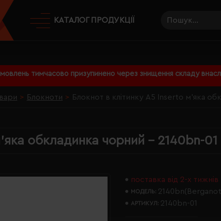
КАТАЛОГ ПРОДУКЦІЇ
амовлень тимчасово призупинено через знищення складу внаслі
вари
Блокноти
Блокнот в клітинку A5 Inserto м'яка об
м'яка обкладинка чорний - 2140bn-01
поставка від 2-х тижнів
2140bn(Berganot
МОДЕЛЬ:
2140bn-01
АРТИКУЛ: