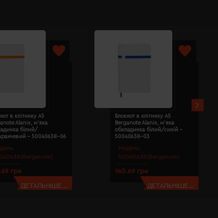
нот в клітинку А5
Блокнот в клітинку А5
anote Alanis, м'яка
Berganote Alanis, м'яка
ладинка білий/
обкладинка білий/синій -
аранчевий - 50040638-06
50040638-03
дель:
Модель:
040638(Berganote)
50040638(Berganote)
.69 грн
140.69 грн
ДЕТАЛЬНІШЕ...
ДЕТАЛЬНІШЕ...