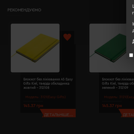
РЕКОМЕНДУЄМО
Блокнот без лініювання A5 Easy
Блокнот без лініюва
Gifts Kiel, тверда обкладинка
Gifts Kiel, тверда о
жовтий - 312108
зелений - 312109
Модель:
3121(Easy Gifts)
Модель:
3121(Easy
145.37 грн
145.37 грн
ДЕТАЛЬНІШЕ...
ДЕТАЛ