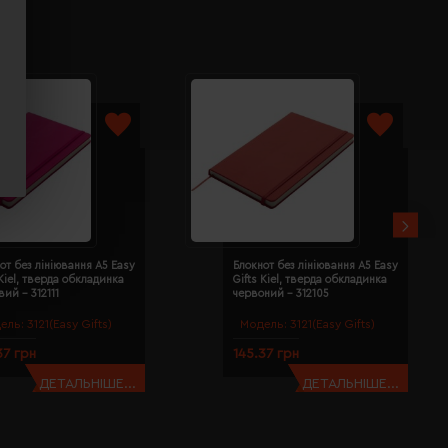
от без лініювання A5 Easy
Блокнот без лініювання A5 Easy
 Kiel, тверда обкладинка
Gifts Kiel, тверда обкладинка
ий - 312111
червоний - 312105
ель:
3121(Easy Gifts)
Модель:
3121(Easy Gifts)
37 грн
145.37 грн
ДЕТАЛЬНІШЕ...
ДЕТАЛЬНІШЕ...