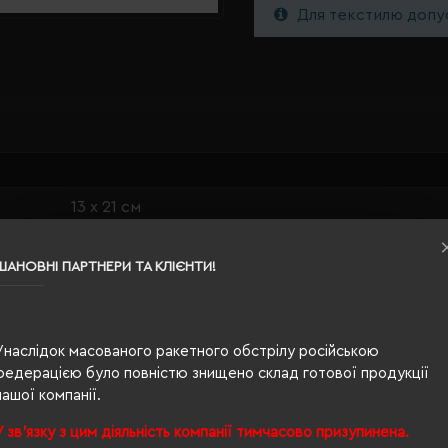
Для текстилю допус
13 х 21 см
чорний
ШАНОВНІ ПАРТНЕРИ ТА КЛІЄНТИ!
0.28
шкірозамінник, папір
Унаслідок масованого ракетного обстрілу російською
клітинка
федерацією було повністю знищено склад готової продукції
нашої компанії.
У зв'язку з цим діяльність компанії тимчасово призупинена.