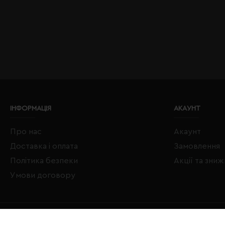
ІНФОРМАЦІЯ
АКАУНТ
Про нас
Акаунт
Доставка і оплата
Замовлення
Політика безпеки
Акції та зни
Умови договору
Copyright © 2020–2026 Євробізнес Україна All Rights Reserved