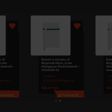
у А5
Блокнот в клітинку А5
Блок
 м'яка
Berganote Alanis, м'яка
Berg
й/жовтий -
обкладинка білий/зелений -
обк
50040638-04
пом
Модель:
Мо
anote)
50040638(Berganote)
50
140.69 грн
140
АЛЬНІШЕ...
ДЕТАЛЬНІШЕ...