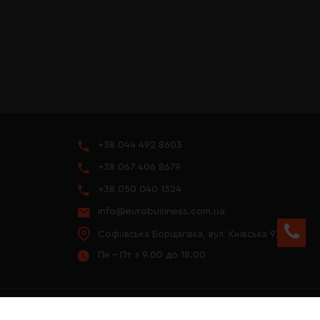
+38 044 492 8603
+38 067 406 8679
+38 050 040 1324
info@eurobusiness.com.ua
Софіївська Борщагівка, вул. Київська 97
Пн - Пт з 9.00 до 18.00