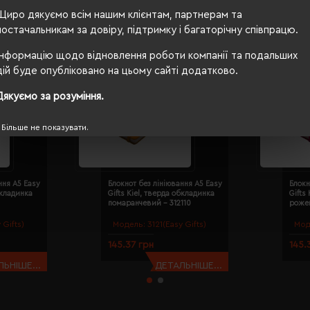
Щиро дякуємо всім нашим клієнтам, партнерам та
постачальникам за довіру, підтримку і багаторічну співпрацю.
Інформацію щодо відновлення роботи компанії та подальших
дій буде опубліковано на цьому сайті додатково.
Дякуємо за розуміння.
Більше не показувати.
ння A5 Easy
Блокнот без лініювання A5 Easy
Блокн
бкладинка
Gifts Kiel, тверда обкладинка
Gifts
помаранчевий - 312110
рожев
 Gifts)
Модель:
3121(Easy Gifts)
Мод
145.37 грн
145.
ЬНІШЕ...
ДЕТАЛЬНІШЕ...