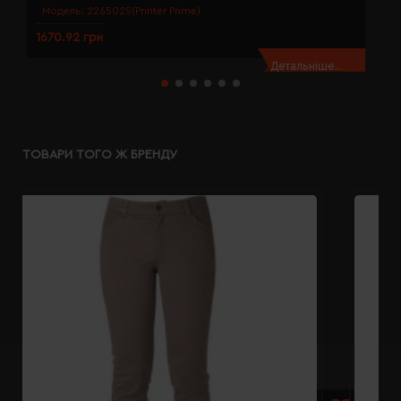
Модель:
2265025(Printer Prime)
1670.92 грн
1
Детальніше...
ТОВАРИ ТОГО Ж БРЕНДУ