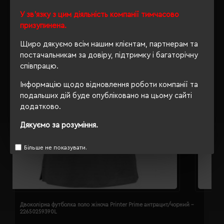
У зв'язку з цим діяльність компанії тимчасово
призупинена.
Щиро дякуємо всім нашим клієнтам, партнерам та
постачальникам за довіру, підтримку і багаторічну
співпрацю.
Інформацію щодо відновлення роботи компанії та
подальших дій буде опубліковано на цьому сайті
додатково.
Дякуємо за розуміння.
Більше не показувати.
Двоколірна футболка поло жіноча Printer Prime антрацит/чорний -
Д
22650259390L
2