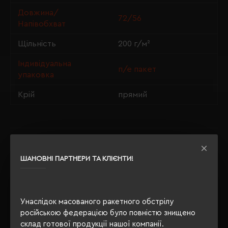
Довжина/
72/56
Напівобхват
Щільність
200 г/м²
Індивідуальна
п/е пакет
упаковка
Крій
прямий
ОПИС
ШАНОВНІ ПАРТНЕРИ ТА КЛІЄНТИ!
ВІДГУКИ
Унаслідок масованого ракетного обстрілу
російською федерацією було повністю знищено
РЕКОМЕНДУЄМО
склад готової продукції нашої компанії.