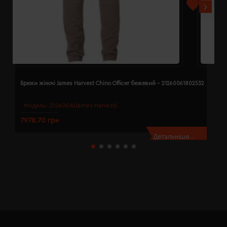
Брюки жіночі James Harvest Chino Officer бежевий - 21260061802532
Б
Модель:
2126006(James Harvest)
7978.70 грн
7
Детальніше...