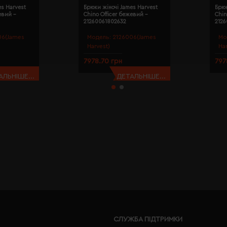
es Harvest
Брюки жіночі James Harvest
Брюк
евий -
Chino Officer бежевий -
Chin
21260061802632
212
06(James
Модель:
2126006(James
Мо
Harvest)
Ha
7978.70 грн
797
АЛЬНІШЕ...
ДЕТАЛЬНІШЕ...
СЛУЖБА ПІДТРИМКИ