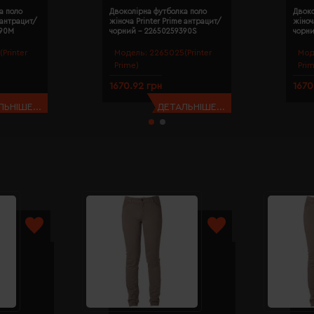
а поло
Двоколірна футболка поло
Двоко
 антрацит/
жіноча Printer Prime антрацит/
жіноч
390M
чорний - 22650259390S
чорн
Printer
Модель:
2265025(Printer
Мод
Prime)
Pri
1670.92 грн
1670
ЬНІШЕ...
ДЕТАЛЬНІШЕ...