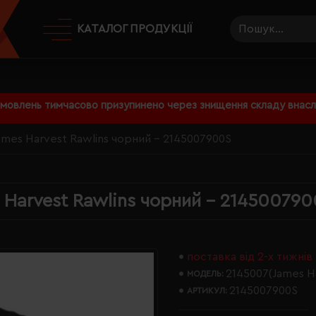
КАТАЛОГ ПРОДУКЦІЇ
амовлень тимчасово призупинено через знищення складу внаслі
ames Harvest Rawlins чорний - 2145007900S
 Harvest Rawlins чорний - 21450079
поставка від 2-х тижнів
2145007(James H
МОДЕЛЬ:
2145007900S
АРТИКУЛ: