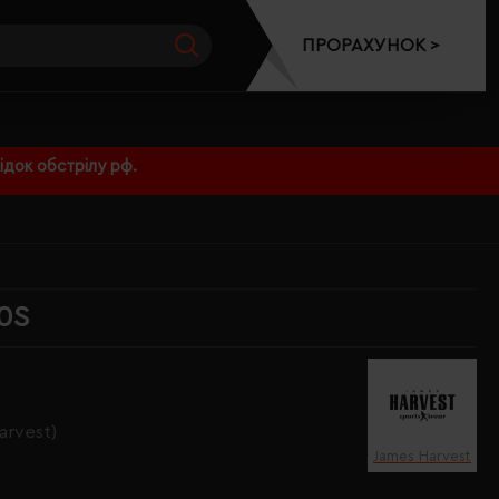
ПРОРАХУНОК >
док обстрілу рф.
00S
arvest)
James Harvest