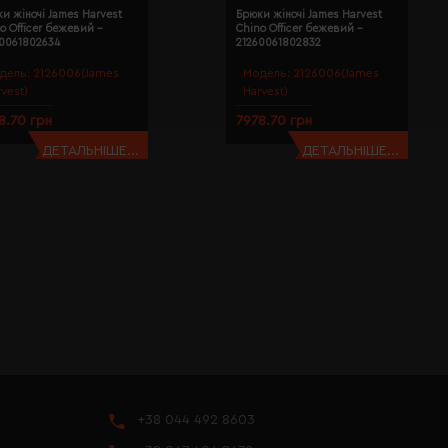
и жіночі James Harvest
Брюки жіночі James Harvest
o Officer бежевий -
Chino Officer бежевий -
60061802634
21260061802832
дель:
2126006(James
Модель:
2126006(James
rvest)
Harvest)
8.70 грн
7978.70 грн
ДЕТАЛЬНІШЕ...
ДЕТАЛЬНІШЕ...
+38 044 492 8603