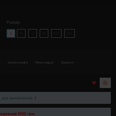
Розмір
S
M
L
XL
2XL
3XL
р
Шовкографія
Флексодрук
Шеврон
ь для замовлення: 2
мовлення 1000 грн.