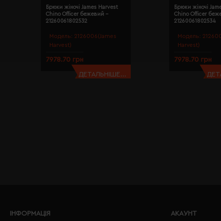
Брюки жіночі James Harvest
Брюки жіночі Jam
Chino Officer бежевий -
Chino Officer беж
21260061802532
21260061802534
Модель:
2126006(James
Модель:
21260
Harvest)
Harvest)
7978.70 грн
7978.70 грн
ДЕТАЛЬНІШЕ...
ДЕТ
ІНФОРМАЦІЯ
АКАУНТ