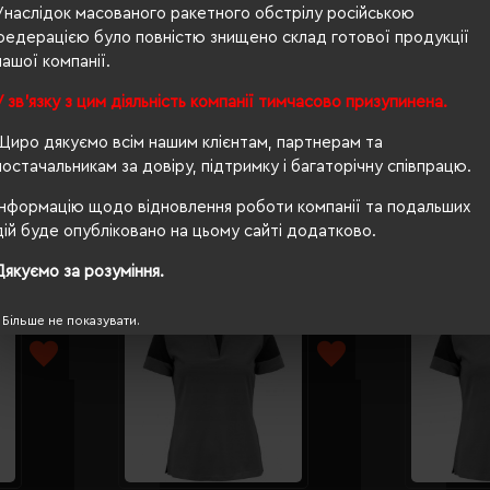
Унаслідок масованого ракетного обстрілу російською
федерацією було повністю знищено склад готової продукції
240 г/м²
нашої компанії.
п/е пакет
У зв'язку з цим діяльність компанії тимчасово призупинена.
прямий
Щиро дякуємо всім нашим клієнтам, партнерам та
постачальникам за довіру, підтримку і багаторічну співпрацю.
Інформацію щодо відновлення роботи компанії та подальших
дій буде опубліковано на цьому сайті додатково.
Дякуємо за розуміння.
Більше не показувати.