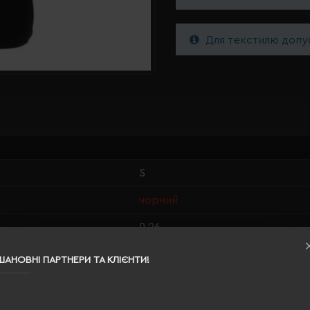
Для текстилю допус
S
чорний
0.26
97% бавовна, 3% спандекс
ШАНОВНІ ПАРТНЕРИ ТА КЛІЄНТИ!
чоловіча
69/52