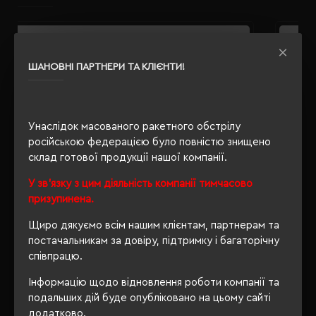
ШАНОВНІ ПАРТНЕРИ ТА КЛІЄНТИ!
Унаслідок масованого ракетного обстрілу
російською федерацією було повністю знищено
склад готової продукції нашої компанії.
У зв'язку з цим діяльність компанії тимчасово
призупинена.
Щиро дякуємо всім нашим клієнтам, партнерам та
постачальникам за довіру, підтримку і багаторічну
співпрацю.
Інформацію щодо відновлення роботи компанії та
подальших дій буде опубліковано на цьому сайті
Бейдж вертикальний Projob 9045 чорний - 64904599
Б
додатково.