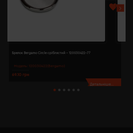
Брелок Bergamo Circle сріблястий - 120030422-77
Б
Модель:
120030422(Bergamo)
69.10 грн
7
Детальніше...