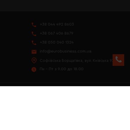
+38 044 492 8603
+38 067 406 8679
+38 050 040 1324
info@eurobusiness.com.ua
Софіївська Борщагівка, вул. Київська 97
Пн - Пт з 9.00 до 18.00
YOUTUBE
ПРЕЗЕНТАЦІЯ 