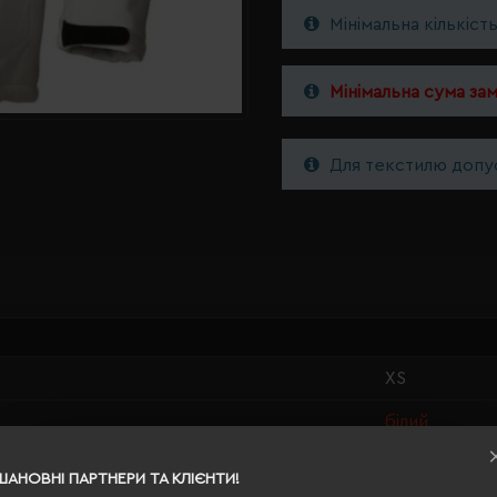
Мінімальна кількіст
Мінімальна сума за
Для текстилю допус
XS
білий
1.07
ШАНОВНІ ПАРТНЕРИ ТА КЛІЄНТИ!