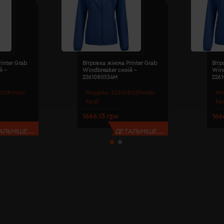
rinter Grab
Вітровка жіноча Printer Grab
Вітр
й -
Windbreaker синій -
Wind
2261080534M
226
0(Printer
Модель:
2261080(Printer
Мо
Red)
Re
1666.13 грн
166
АЛЬНІШЕ...
ДЕТАЛЬНІШЕ...