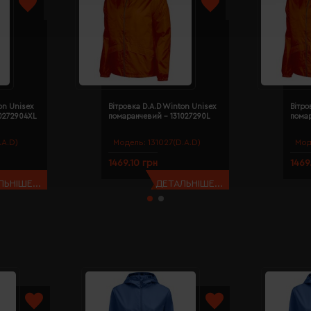
on Unisex
Вітровка D.A.D Winton Unisex
Вітро
0272904XL
помаранчевий - 131027290L
пома
.A.D)
Модель:
131027(D.A.D)
Мод
1469.10 грн
1469
ЬНІШЕ...
ДЕТАЛЬНІШЕ...