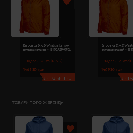
Вітровка D.A.D Winton Unisex
Вітровка D.A.D Wint
помаранчевий - 1310272903XL
помаранчевий - 131
Модель:
131027(D.A.D)
Модель:
131027(D
1469.10 грн
1469.10 грн
ДЕТАЛЬНІШЕ...
ДЕТАЛ
ТОВАРИ ТОГО Ж БРЕНДУ