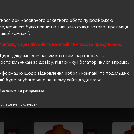
100% поліес
чоловіча
Унаслідок масованого ракетного обстрілу російською
68/47
федерацією було повністю знищено склад готової продукції
нашої компанії.
280 г/м²
У зв'язку з цим діяльність компанії тимчасово призупинена.
п/е пакет
Щиро дякуємо всім нашим клієнтам, партнерам та
прямий
постачальникам за довіру, підтримку і багаторічну співпрацю.
так
Інформацію щодо відновлення роботи компанії та подальших
дій буде опубліковано на цьому сайті додатково.
Дякуємо за розуміння.
Більше не показувати.