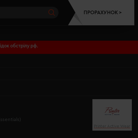
ПРОРАХУНОК >
док обстрілу рф.
ssentials)
Printer Active Wear