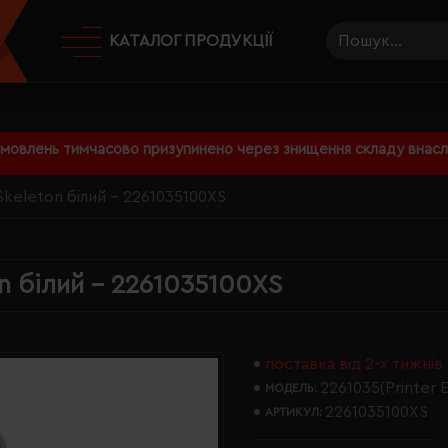
КАТАЛОГ ПРОДУКЦІЇ
амовлень тимчасово призупинено через знищення складу внаслі
 Skeleton білий - 2261035100XS
on білий - 2261035100XS
поставка від 2-х тижнів
2261035(Printer E
МОДЕЛЬ:
2261035100XS
АРТИКУЛ: