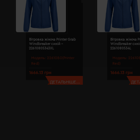
Вітровка жіноча Printer Grab
Вітровка жіноча P
Windbreaker синій -
Windbreaker сині
22610805343XL
2261080534L
Модель:
2261080(Printer
Модель:
226108
Red)
Red)
1666.13 грн
1666.13 грн
ДЕТАЛЬНІШЕ...
ДЕТ