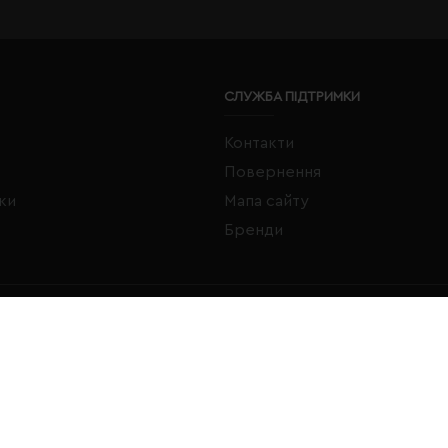
СЛУЖБА ПІДТРИМКИ
Контакти
Повернення
жки
Мапа сайту
Бренди
FACEBOOK
INSTAGRAM