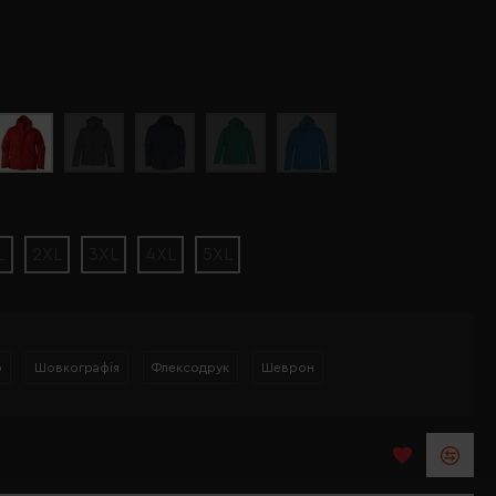
L
2XL
3XL
4XL
5XL
р
Шовкографія
Флексодрук
Шеврон