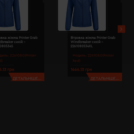
овка жіноча Printer Grab
Вітровка жіноча Printer Grab
breaker синій -
Windbreaker синій -
1080534S
2261080534XL
дель:
2261080(Printer
Модель:
2261080(Printer
d)
Red)
6.13 грн
1666.13 грн
ДЕТАЛЬНІШЕ...
ДЕТАЛЬНІШЕ...