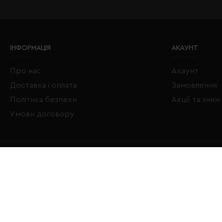
ІНФОРМАЦІЯ
АКАУНТ
Про нас
Акаунт
Доставка і оплата
Замовлення
Політика безпеки
Акції та зни
Умови договору
Copyright © 2020–2026 Євробізнес Україна All Rights Reserved
LOGO ЄВРОБІЗНЕС УКРАЇНА