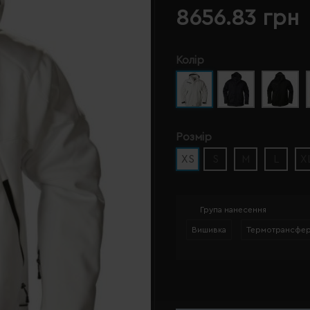
8656.83 грн
Колір
Розмір
XS
S
M
L
X
Група нанесення
Вишивка
Термотрансфе