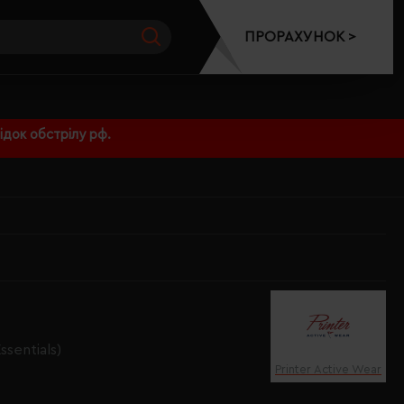
ПРОРАХУНОК >
док обстрілу рф.
ssentials)
Printer Active Wear