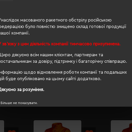
100% поліес
чоловіча
Унаслідок масованого ракетного обстрілу російською
68/47
федерацією було повністю знищено склад готової продукції
нашої компанії.
280 г/м²
У зв'язку з цим діяльність компанії тимчасово призупинена.
п/е пакет
Щиро дякуємо всім нашим клієнтам, партнерам та
прямий
постачальникам за довіру, підтримку і багаторічну співпрацю.
так
Інформацію щодо відновлення роботи компанії та подальших
дій буде опубліковано на цьому сайті додатково.
Дякуємо за розуміння.
Більше не показувати.