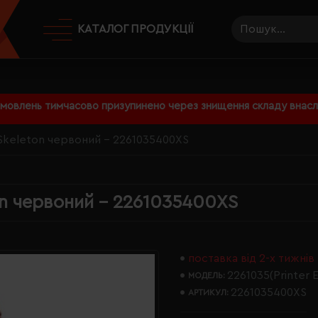
КАТАЛОГ ПРОДУКЦІЇ
амовлень тимчасово призупинено через знищення складу внаслі
 Skeleton червоний - 2261035400XS
ton червоний - 2261035400XS
поставка від 2-х тижнів
2261035(Printer E
МОДЕЛЬ:
2261035400XS
АРТИКУЛ: