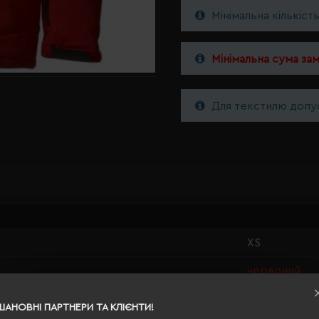
Мінімальна кількіст
Мінімальна сума за
Для текстилю допус
XS
червоний
1.07
ШАНОВНІ ПАРТНЕРИ ТА КЛІЄНТИ!