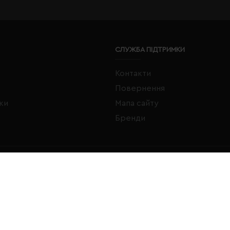
СЛУЖБА ПІДТРИМКИ
Контакти
Повернення
жки
Мапа сайту
Бренди
FACEBOOK
INSTAGRAM