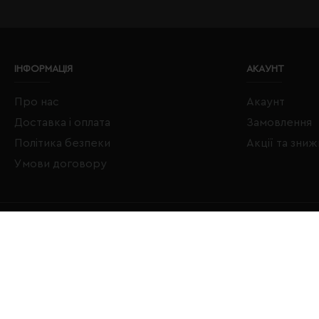
ІНФОРМАЦІЯ
АКАУНТ
Про нас
Акаунт
Доставка і оплата
Замовлення
Політика безпеки
Акції та зни
Умови договору
Copyright © 2020–2026 Євробізнес Україна All Rights Reserved
LOGO ЄВРОБІЗНЕС УКРАЇНА