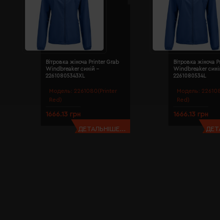
Вітровка жіноча Printer Grab
Вітровка жіноча P
Windbreaker синій -
Windbreaker сині
22610805343XL
2261080534L
Модель:
2261080(Printer
Модель:
226108
Red)
Red)
1666.13 грн
1666.13 грн
ДЕТАЛЬНІШЕ...
ДЕТ