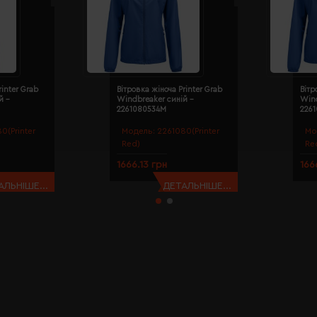
rinter Grab
Вітровка жіноча Printer Grab
Вітр
й -
Windbreaker синій -
Wind
2261080534M
226
0(Printer
Модель:
2261080(Printer
Мо
Red)
Re
1666.13 грн
166
АЛЬНІШЕ...
ДЕТАЛЬНІШЕ...