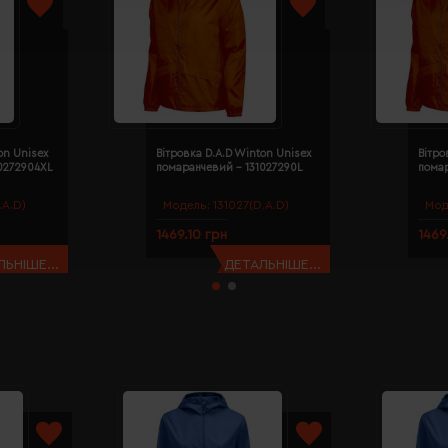
on Unisex
Вітровка D.A.D Winton Unisex
Вітро
0272904XL
помаранчевий - 131027290L
пома
.A.D)
Модель:
131027(D.A.D)
Мод
1469.10 грн
1469
ЬНІШЕ...
ДЕТАЛЬНІШЕ...