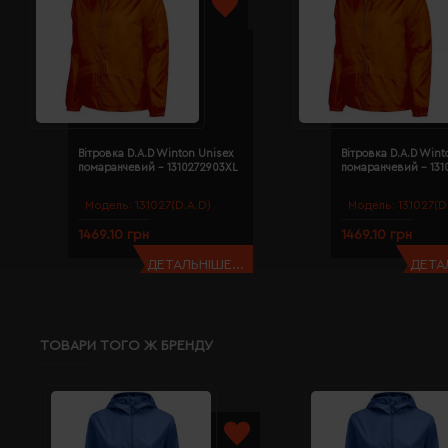
Вітровка D.A.D Winton Unisex
Вітровка D.A.D Wint
помаранчевий - 1310272903XL
помаранчевий - 131
Модель:
131027(D.A.D)
Модель:
131027(D
1469.10 грн
1469.10 грн
ДЕТАЛЬНІШЕ...
ДЕТАЛ
ТОВАРИ ТОГО Ж БРЕНДУ