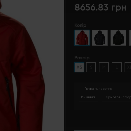
8656.83 грн
Колір
Розмір
XS
S
M
L
X
Група нанесення
Вишивка
Термотрансфе