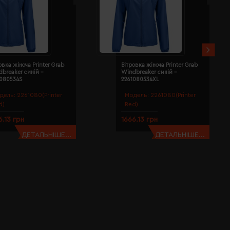
овка жіноча Printer Grab
Вітровка жіноча Printer Grab
breaker синій -
Windbreaker синій -
1080534S
2261080534XL
дель:
2261080(Printer
Модель:
2261080(Printer
d)
Red)
6.13 грн
1666.13 грн
ДЕТАЛЬНІШЕ...
ДЕТАЛЬНІШЕ...