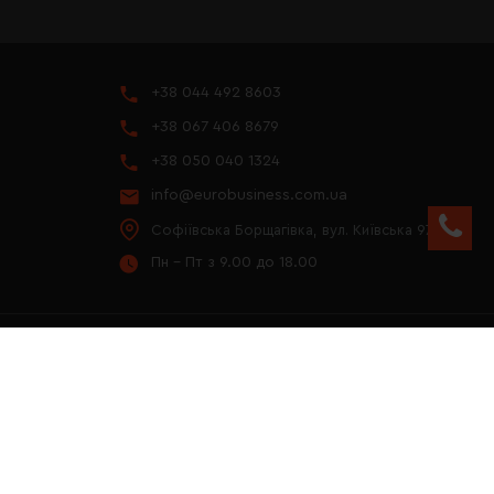
+38 044 492 8603
+38 067 406 8679
+38 050 040 1324
info@eurobusiness.com.ua
Софіївська Борщагівка, вул. Київська 97
Пн - Пт з 9.00 до 18.00
YOUTUBE
ПРЕЗЕНТАЦІЯ 