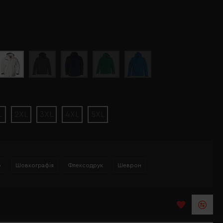
L
2XL
3XL
4XL
5XL
р
Шовкографія
Флексодрук
Шеврон