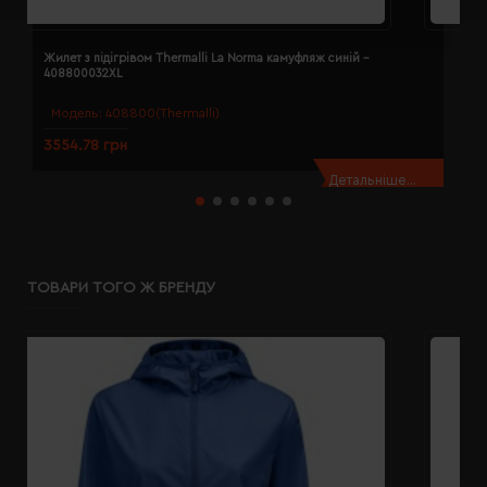
Жилет з підігрівом Thermalli La Norma камуфляж синій -
Ж
408800032XL
4
Модель:
408800(Thermalli)
3554.78 грн
3
Детальніше...
ТОВАРИ ТОГО Ж БРЕНДУ