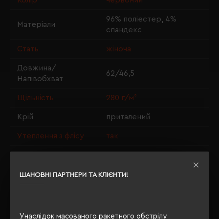
Колір
червоний
96% поліестер, 4%
Матеріали
спандекс
Стать
жіноча
Довжина/
62/46,5
Напівобхват
Щільність
280 г/м²
Крій
приталений
Утеплення з флісу
так
ШАНОВНІ ПАРТНЕРИ ТА КЛІЄНТИ!
ОПИС
ВІДГУКИ
Унаслідок масованого ракетного обстрілу