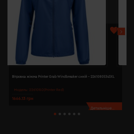
Вітровка жіноча Printer Grab Windbreaker синій - 22610805343XL
В
Модель:
2261080(Printer Red)
1666.13 грн
1
Детальніше...