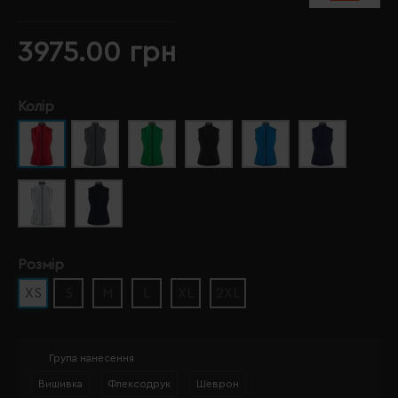
3975.00 грн
Колір
Розмір
XS
S
M
L
XL
2XL
Група нанесення
Вишивка
Флексодрук
Шеврон