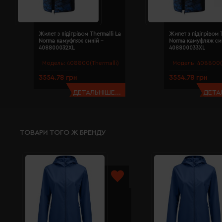
Жилет з підігрівом Thermalli La
Жилет з підігрівом T
Norma камуфляж синій -
Norma камуфляж син
408800032XL
408800033XL
Модель:
408800(Thermalli)
Модель:
408800(T
3554.78 грн
3554.78 грн
ДЕТАЛЬНІШЕ...
ДЕТАЛ
ТОВАРИ ТОГО Ж БРЕНДУ