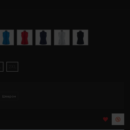
L
2XL
Шеврон