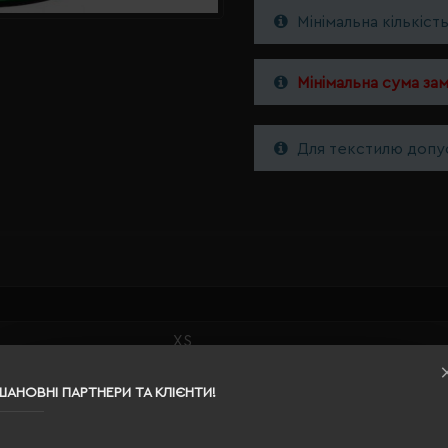
Мінімальна кількіст
Мінімальна сума за
Для текстилю допус
XS
тепло-зелений
ШАНОВНІ ПАРТНЕРИ ТА КЛІЄНТИ!
96% поліестер, 4% спандекс