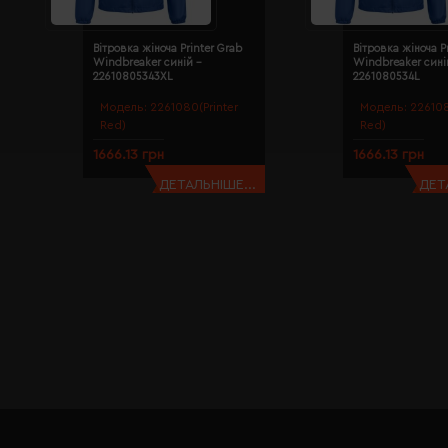
Вітровка жіноча Printer Grab
Вітровка жіноча P
Windbreaker синій -
Windbreaker сині
22610805343XL
2261080534L
Модель:
2261080(Printer
Модель:
226108
Red)
Red)
1666.13 грн
1666.13 грн
ДЕТАЛЬНІШЕ...
ДЕТ