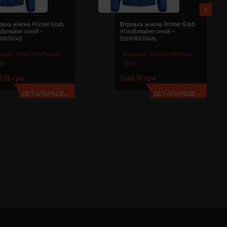
овка жіноча Printer Grab
Вітровка жіноча Printer Grab
breaker синій -
Windbreaker синій -
1080534S
2261080534XL
дель:
2261080(Printer
Модель:
2261080(Printer
d)
Red)
6.13 грн
1666.13 грн
ДЕТАЛЬНІШЕ...
ДЕТАЛЬНІШЕ...