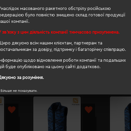
жіноча
Унаслідок масованого ракетного обстрілу російською
62/46,5
федерацією було повністю знищено склад готової продукції
нашої компанії.
280 г/м²
У зв'язку з цим діяльність компанії тимчасово призупинена.
приталений
Щиро дякуємо всім нашим клієнтам, партнерам та
так
постачальникам за довіру, підтримку і багаторічну співпрацю.
Інформацію щодо відновлення роботи компанії та подальших
дій буде опубліковано на цьому сайті додатково.
Дякуємо за розуміння.
Більше не показувати.