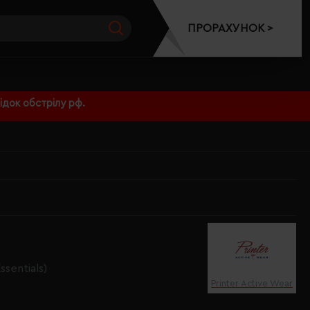
ПРОРАХУНОК >
док обстрілу рф.
ssentials)
Printer Active Wear