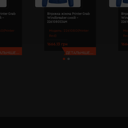
rinter Grab
Вітровка жіноча Printer Grab
Вітр
й -
Windbreaker синій -
Wind
2261080534M
226
0(Printer
Модель:
2261080(Printer
Мо
Red)
Re
1666.13 грн
166
АЛЬНІШЕ...
ДЕТАЛЬНІШЕ...