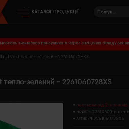
КАТАЛОГ ПРОДУКЦІЇ
амовлень тимчасово призупинено через знищення складу внаслі
 Trial Vest тепло-зелений - 2261060728XS
st тепло-зелений - 2261060728XS
поставка від 2-х тижнів
2261060(Printer E
МОДЕЛЬ:
2261060728XS
АРТИКУЛ: