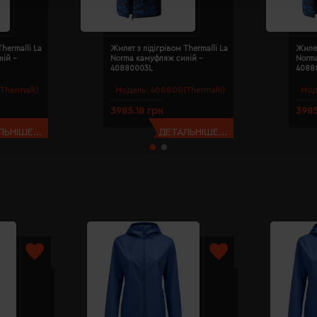
hermalli La
Жилет з підігрівом Thermalli La
Жилет
ій -
Norma камуфляж синій -
Norm
40880003L
4088
hermalli)
Модель:
408800(Thermalli)
Мод
3985.18 грн
3985
ЬНІШЕ...
ДЕТАЛЬНІШЕ...