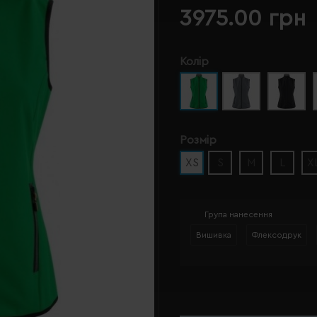
3975.00 грн
Колір
Розмір
XS
S
M
L
X
Група нанесення
Вишивка
Флексодрук