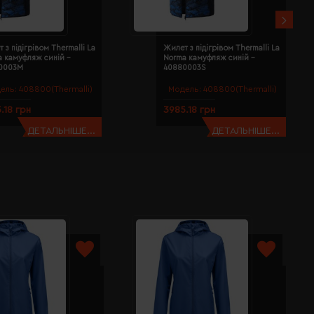
 з підігрівом Thermalli La
Жилет з підігрівом Thermalli La
a камуфляж синій -
Norma камуфляж синій -
0003M
40880003S
ель:
408800(Thermalli)
Модель:
408800(Thermalli)
.18 грн
3985.18 грн
ДЕТАЛЬНІШЕ...
ДЕТАЛЬНІШЕ...