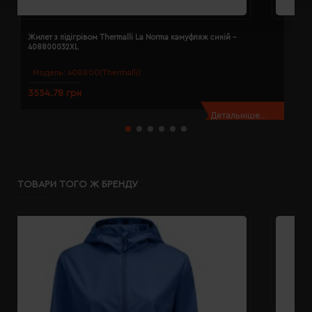
Жилет з підігрівом Thermalli La Norma камуфляж синій -
Ж
408800032XL
4
Модель:
408800(Thermalli)
3554.78 грн
3
Детальніше...
ТОВАРИ ТОГО Ж БРЕНДУ