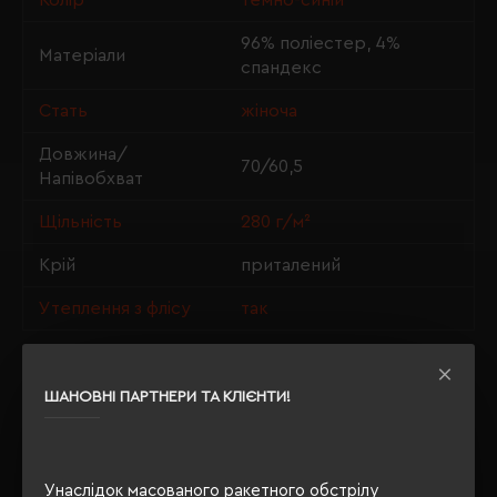
Колір
темно-синій
96% поліестер, 4%
Матеріали
спандекс
Стать
жіноча
Довжина/
70/60,5
Напівобхват
Щільність
280 г/м²
Крій
приталений
Утеплення з флісу
так
ШАНОВНІ ПАРТНЕРИ ТА КЛІЄНТИ!
ОПИС
ВІДГУКИ
Унаслідок масованого ракетного обстрілу