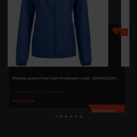
Вітровка жіноча Printer Grab Windbreaker синій - 22610805343XL
В
Модель:
2261080(Printer Red)
1666.13 грн
1
Детальніше...