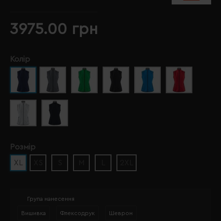
3975.00 грн
Колір
Розмір
XL
XS
S
M
L
2XL
Група нанесення
Вишивка
Флексодрук
Шеврон