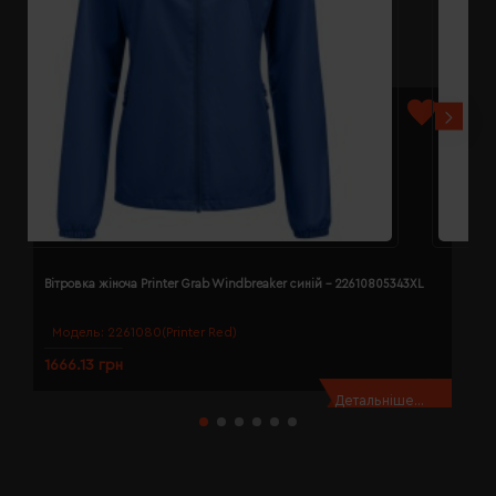
Вітровка жіноча Printer Grab Windbreaker синій - 22610805343XL
В
Модель:
2261080(Printer Red)
1666.13 грн
1
Детальніше...