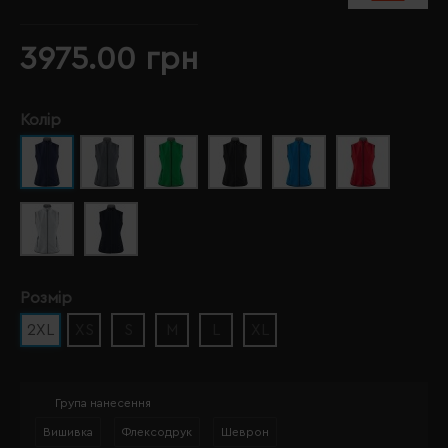
3975.00 грн
Колір
Розмір
2XL
XS
S
M
L
XL
Група нанесення
Вишивка
Флексодрук
Шеврон