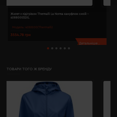
Жилет з підігрівом Thermalli La Norma камуфляж синій -
Ж
408800032XL
4
Модель:
408800(Thermalli)
3554.78 грн
3
Детальніше...
ТОВАРИ ТОГО Ж БРЕНДУ