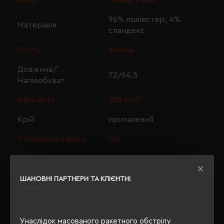
Колір
темно-синій
96% поліестер, 4%
Матеріали
спандекс
Стать
жіноча
Довжина/
72/64,5
Напівобхват
Щільність
280 г/м²
Крій
приталений
Утеплення з флісу
так
ШАНОВНІ ПАРТНЕРИ ТА КЛІЄНТИ!
ОПИС
ВІДГУКИ
Унаслідок масованого ракетного обстрілу