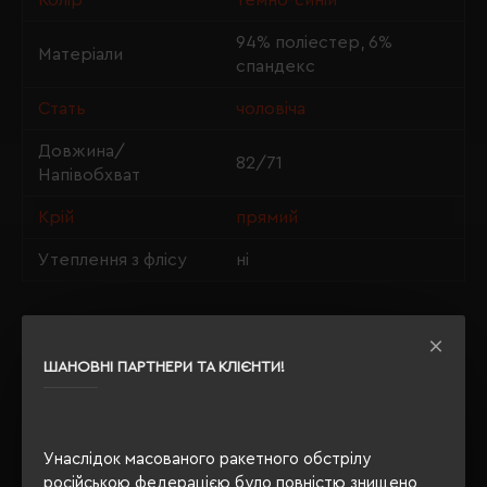
Колір
темно-синій
94% поліестер, 6%
Матеріали
спандекс
Стать
чоловіча
Довжина/
82/71
Напівобхват
Крій
прямий
Утеплення з флісу
ні
ОПИС
ШАНОВНІ ПАРТНЕРИ ТА КЛІЄНТИ!
ВІДГУКИ
Унаслідок масованого ракетного обстрілу
російською федерацією було повністю знищено