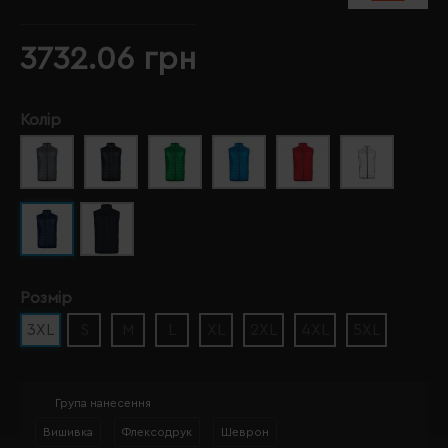
3732.06 грн
Колір
Розмір
3XL
S
M
L
XL
2XL
4XL
5XL
Група нанесення
Вишивка
Флексодрук
Шеврон