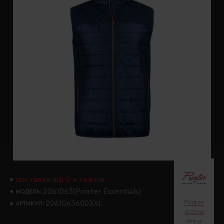
поставка від 2-х тижнів
2261063(Printer Essentials)
МОДЕЛЬ:
Printer
22610636003XL
АРТИКУЛ:
Active
Wear