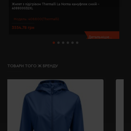
Жилет з підігрівом Thermalli La Norma камуфляж синій -
Ж
408800032XL
4
Модель:
408800(Thermalli)
3554.78 грн
3
Детальніше...
ТОВАРИ ТОГО Ж БРЕНДУ