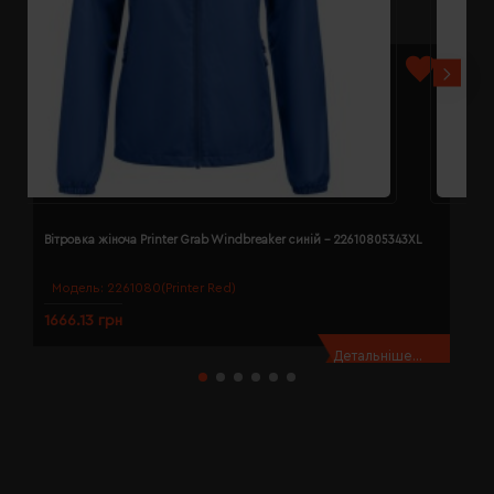
Вітровка жіноча Printer Grab Windbreaker синій - 22610805343XL
В
Модель:
2261080(Printer Red)
1666.13 грн
1
Детальніше...