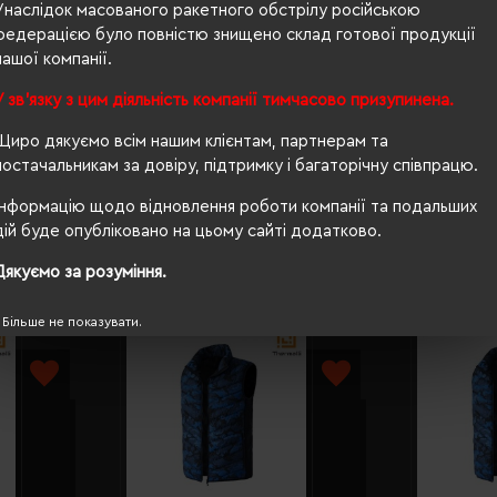
Унаслідок масованого ракетного обстрілу російською
чоловіча
федерацією було повністю знищено склад готової продукції
82/71
нашої компанії.
прямий
У зв'язку з цим діяльність компанії тимчасово призупинена.
ні
Щиро дякуємо всім нашим клієнтам, партнерам та
постачальникам за довіру, підтримку і багаторічну співпрацю.
Інформацію щодо відновлення роботи компанії та подальших
дій буде опубліковано на цьому сайті додатково.
Дякуємо за розуміння.
Більше не показувати.