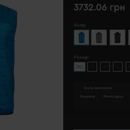
3732.06 грн
Колір
Розмір
3XL
S
M
L
Група нанесення
Вишивка
Флексодрук