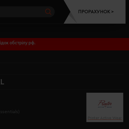
ПРОРАХУНОК >
док обстрілу рф.
XL
ssentials)
Printer Active Wear