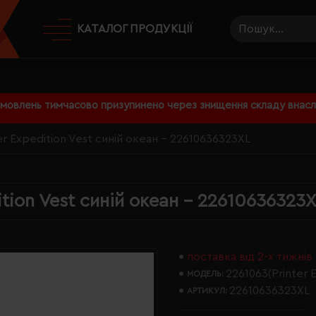
КАТАЛОГ ПРОДУКЦІЇ
амовлень тимчасово призупинено через знищення складу внаслі
er Expedition Vest синій океан - 22610636323XL
tion Vest синій океан - 22610636323
поставка від 2-х тижнів
2261063(Printer E
МОДЕЛЬ:
22610636323XL
АРТИКУЛ: