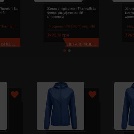
hermalli La
Жилет з підігрівом Thermalli La
Жилет
ій -
Norma камуфляж синій -
Norm
40880003L
4088
hermalli)
Модель:
408800(Thermalli)
Мод
3985.18 грн
3985
ЬНІШЕ...
ДЕТАЛЬНІШЕ...