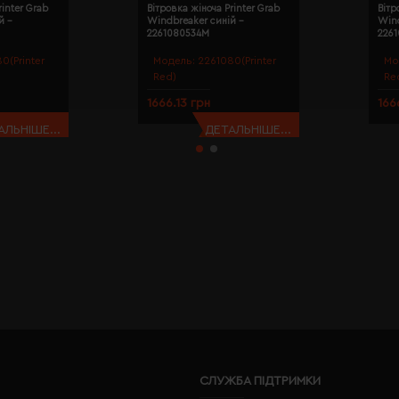
rinter Grab
Вітровка жіноча Printer Grab
Вітр
й -
Windbreaker синій -
Wind
2261080534M
226
0(Printer
Модель:
2261080(Printer
Мо
Red)
Re
1666.13 грн
166
АЛЬНІШЕ...
ДЕТАЛЬНІШЕ...
СЛУЖБА ПІДТРИМКИ