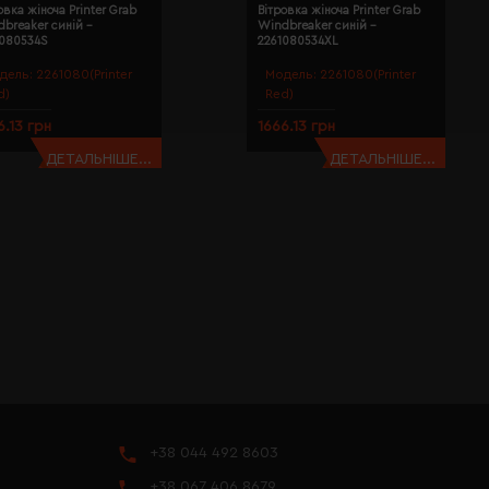
овка жіноча Printer Grab
Вітровка жіноча Printer Grab
breaker синій -
Windbreaker синій -
1080534S
2261080534XL
дель:
2261080(Printer
Модель:
2261080(Printer
d)
Red)
6.13 грн
1666.13 грн
ДЕТАЛЬНІШЕ...
ДЕТАЛЬНІШЕ...
+38 044 492 8603
+38 067 406 8679