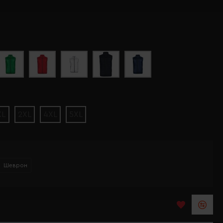
XL
2XL
4XL
5XL
Шеврон