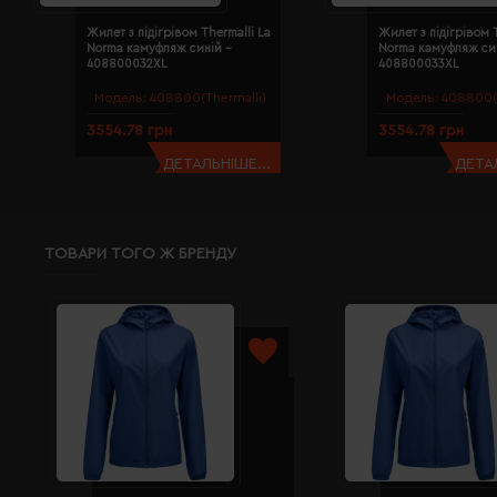
Жилет з підігрівом Thermalli La
Жилет з підігрівом T
Norma камуфляж синій -
Norma камуфляж син
408800032XL
408800033XL
Модель:
408800(Thermalli)
Модель:
408800(T
3554.78 грн
3554.78 грн
ДЕТАЛЬНІШЕ...
ДЕТАЛ
ТОВАРИ ТОГО Ж БРЕНДУ