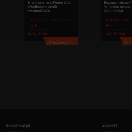
Вітровка жіноча Printer Grab
Вітровка жіноча P
Windbreaker синій -
Windbreaker сині
22610805343XL
2261080534L
Модель:
2261080(Printer
Модель:
226108
Red)
Red)
1666.13 грн
1666.13 грн
ДЕТАЛЬНІШЕ...
ДЕТ
ІНФОРМАЦІЯ
АКАУНТ