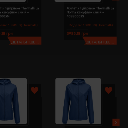
 з підігрівом Thermalli La
Жилет з підігрівом Thermalli La
a камуфляж синій -
Norma камуфляж синій -
0003M
40880003S
ель:
408800(Thermalli)
Модель:
408800(Thermalli)
.18 грн
3985.18 грн
ДЕТАЛЬНІШЕ...
ДЕТАЛЬНІШЕ...