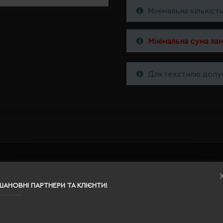
Мінімальна кількіст
Мінімальна сума за
Для текстилю допус
3XL
ШАНОВНІ ПАРТНЕРИ ТА КЛІЄНТИ!
синій океан
94% поліестер, 6% спандекс