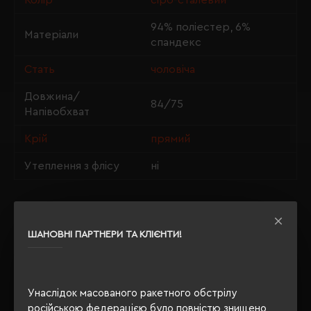
Колір
сіро-сталевий
94% поліестер, 6%
Матеріали
спандекс
Стать
чоловіча
Довжина/
84/75
Напівобхват
Крій
прямий
Утеплення з флісу
ні
ОПИС
ШАНОВНІ ПАРТНЕРИ ТА КЛІЄНТИ!
ВІДГУКИ
Унаслідок масованого ракетного обстрілу
російською федерацією було повністю знищено