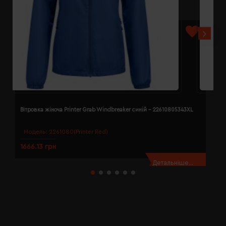
Вітровка жіноча Printer Grab Windbreaker синій - 22610805343XL
В
Модель:
2261080(Printer Red)
1666.13 грн
1
Детальніше...