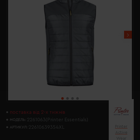
поставка від 2-х тижнів
2261063(Printer Essentials)
МОДЕЛЬ:
Printer
22610639354XL
АРТИКУЛ:
Active
Wear