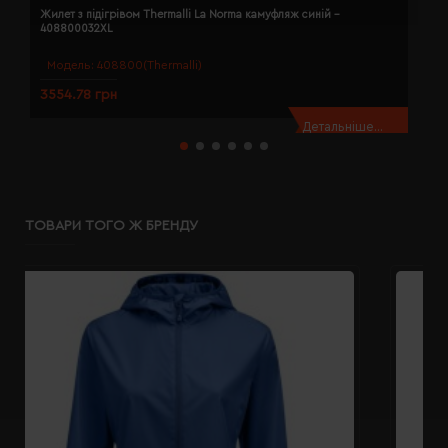
Жилет з підігрівом Thermalli La Norma камуфляж синій -
Ж
408800032XL
4
Модель:
408800(Thermalli)
3554.78 грн
3
Детальніше...
ТОВАРИ ТОГО Ж БРЕНДУ