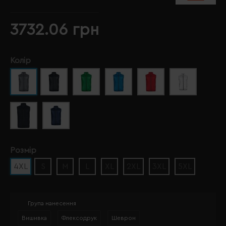
3732.06 грн
Колір
Розмір
4XL
S
M
L
XL
2XL
3XL
5XL
Група нанесення
Вишивка
Флексодрук
Шеврон