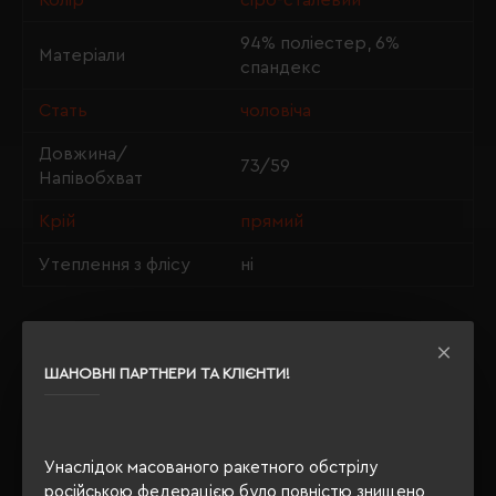
Колір
сіро-сталевий
94% поліестер, 6%
Матеріали
спандекс
Стать
чоловіча
Довжина/
73/59
Напівобхват
Крій
прямий
Утеплення з флісу
ні
ОПИС
ШАНОВНІ ПАРТНЕРИ ТА КЛІЄНТИ!
ВІДГУКИ
Унаслідок масованого ракетного обстрілу
російською федерацією було повністю знищено