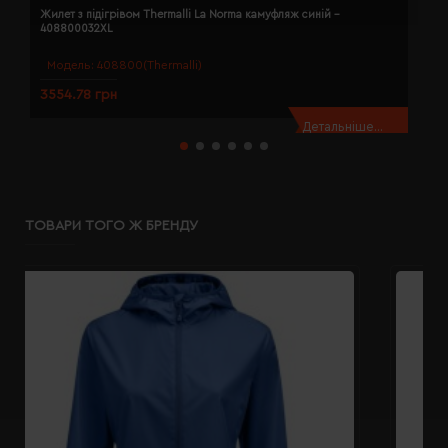
Жилет з підігрівом Thermalli La Norma камуфляж синій -
Ж
408800032XL
4
Модель:
408800(Thermalli)
3554.78 грн
3
Детальніше...
ТОВАРИ ТОГО Ж БРЕНДУ