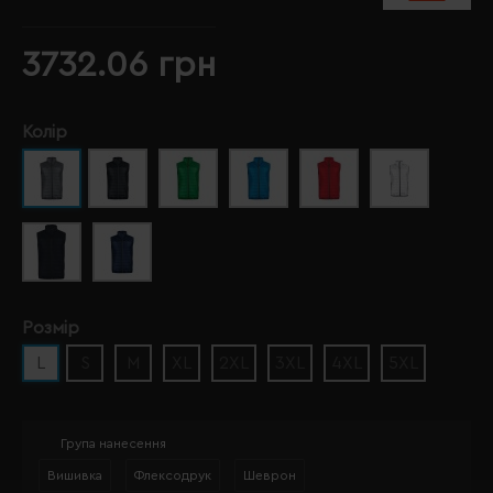
3732.06 грн
Колір
Розмір
L
S
M
XL
2XL
3XL
4XL
5XL
Група нанесення
Вишивка
Флексодрук
Шеврон