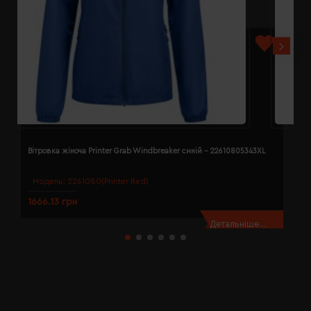
Вітровка жіноча Printer Grab Windbreaker синій - 22610805343XL
В
Модель:
2261080(Printer Red)
1666.13 грн
1
Детальніше...