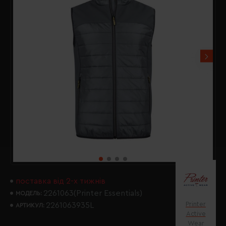
поставка від 2-х тижнів
2261063(Printer Essentials)
МОДЕЛЬ:
Printer
2261063935L
АРТИКУЛ:
Active
Wear