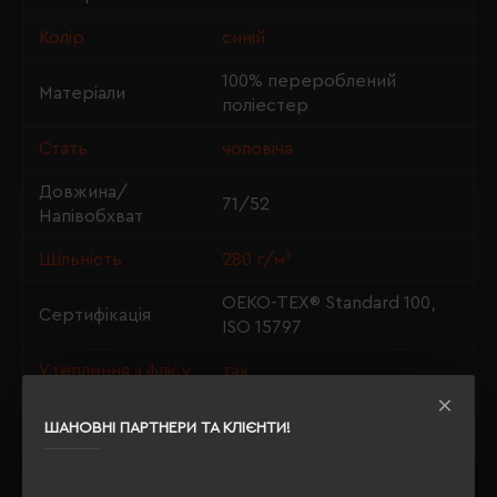
Колір
синій
100% перероблений
Матеріали
поліестер
Стать
чоловіча
Довжина/
71/52
Напівобхват
Щільність
280 г/м²
OEKO-TEX® Standard 100,
Сертифікація
ISO 15797
Утеплення з флісу
так
ШАНОВНІ ПАРТНЕРИ ТА КЛІЄНТИ!
ОПИС