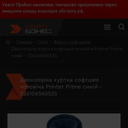
Увага! Прийом замовлень тимчасово призупинено через
знищення складу внаслідок обстрілу рф.
Товари
Одяг
Фліси і софтшели
Двоколірна куртка софтшел чоловіча Printer Prime
синій - 22610656053S
Двоколірна куртка софтшел
чоловіча Printer Prime синій -
22610656053S