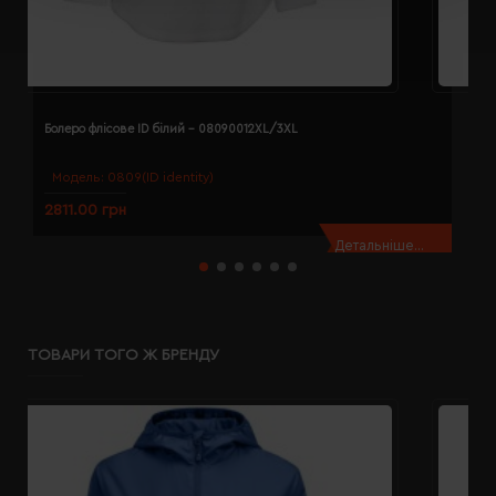
Болеро флісове ID білий - 08090012XL/3XL
Б
Модель:
0809(ID identity)
2811.00 грн
2
Детальніше...
ТОВАРИ ТОГО Ж БРЕНДУ