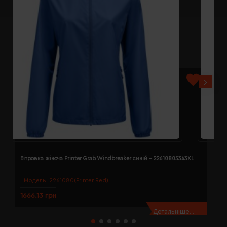
Вітровка жіноча Printer Grab Windbreaker синій - 22610805343XL
В
Модель:
2261080(Printer Red)
1666.13 грн
1
Детальніше...