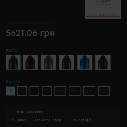
Printer Active Wear
5621.06 грн
Колір
Розмір
S
M
L
XL
2XL
3XL
4XL
5XL
Група нанесення
Вишивка
Термотрансфер
Шовкографія