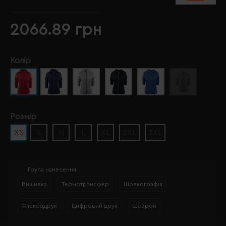
2066.89 грн
Колір
Розмір
XS
S
M
L
XL
2XL
3XL
Група нанесення
Вишивка
Термотрансфер
Шовкографія
Флексодрук
Цифровий друк
Шеврон