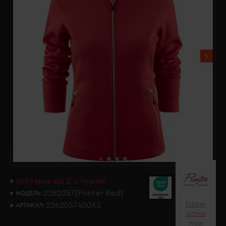
поставка від 2-х тижнів
2262057(Printer Red)
МОДЕЛЬ:
Printer
2262057400XS
АРТИКУЛ:
Active
Wear