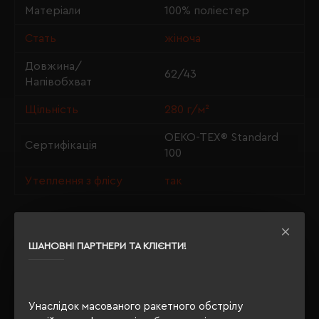
Матеріали
100% поліестер
Стать
жіноча
Довжина/
62/43
Напівобхват
Щільність
280 г/м²
OEKO-TEX® Standard
Сертифікація
100
Утеплення з флісу
так
ОПИС
ШАНОВНІ ПАРТНЕРИ ТА КЛІЄНТИ!
ВІДГУКИ
Унаслідок масованого ракетного обстрілу