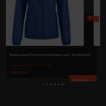
Вітровка жіноча Printer Grab Windbreaker синій - 22610805343XL
В
Модель:
2261080(Printer Red)
1666.13 грн
1
Детальніше...