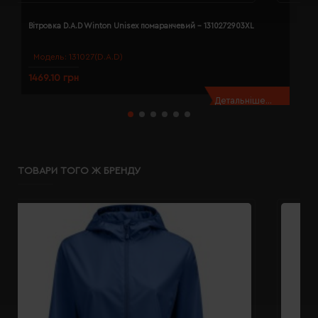
Вітровка D.A.D Winton Unisex помаранчевий - 1310272903XL
В
Модель:
131027(D.A.D)
1469.10 грн
1
Детальніше...
ТОВАРИ ТОГО Ж БРЕНДУ