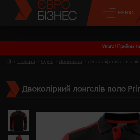
МЕНЮ
Увага! Прийом з
Товари
Одяг
Лонгсліви
Двоколірний лонгслів
Двоколірний лонгслів поло Pr