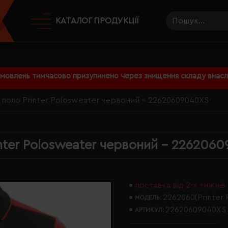
КАТАЛОГ ПРОДУКЦІЇ
амовлень тимчасово призупинено через знищення складу внаслі
 поло Printer Polosweater червоний - 22620609040XS
inter Polosweater червоний - 226206
поставка від 2-х тижнів
2262060(Printer 
МОДЕЛЬ:
22620609040XS
АРТИКУЛ: