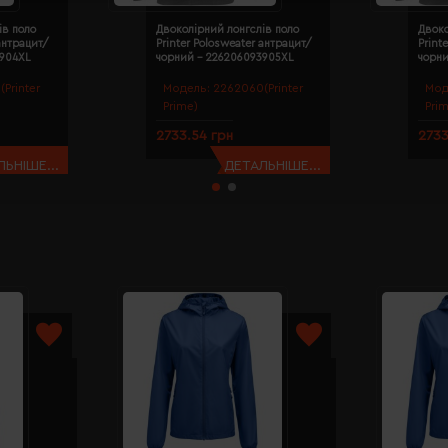
ів поло
Двоколірний лонгслів поло
Двоко
 антрацит/
Printer Polosweater антрацит/
Print
3904XL
чорний - 226206093905XL
чорн
Printer
Модель:
2262060(Printer
Мод
Prime)
Pri
2733.54 грн
2733
ЬНІШЕ...
ДЕТАЛЬНІШЕ...