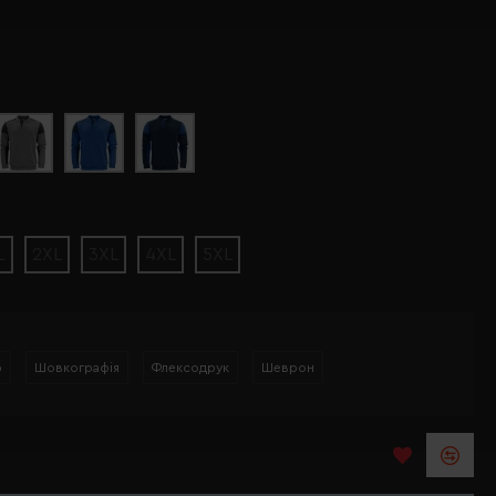
L
2XL
3XL
4XL
5XL
р
Шовкографія
Флексодрук
Шеврон