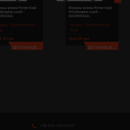
овка жіноча Printer Grab
Вітровка жіноча Printer Grab
breaker синій -
Windbreaker синій -
1080534S
2261080534XL
дель:
2261080(Printer
Модель:
2261080(Printer
d)
Red)
6.13 грн
1666.13 грн
ДЕТАЛЬНІШЕ...
ДЕТАЛЬНІШЕ...
+38 044 492 8603