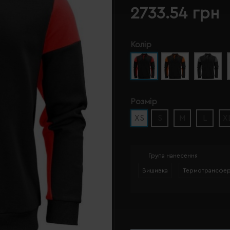
2733.54 грн
Колір
Розмір
XS
S
M
L
X
Група нанесення
Вишивка
Термотрансфе