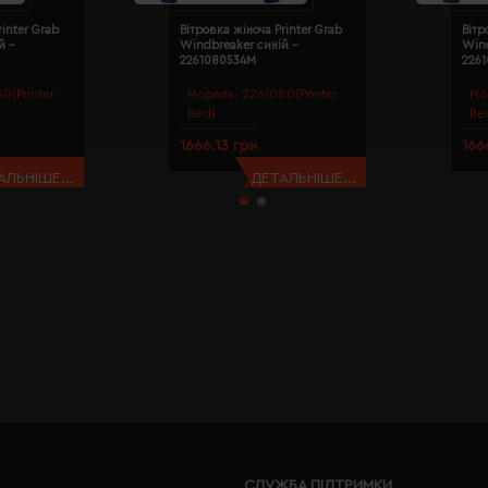
rinter Grab
Вітровка жіноча Printer Grab
Вітр
й -
Windbreaker синій -
Wind
2261080534M
226
0(Printer
Модель:
2261080(Printer
Мо
Red)
Re
1666.13 грн
166
АЛЬНІШЕ...
ДЕТАЛЬНІШЕ...
СЛУЖБА ПІДТРИМКИ