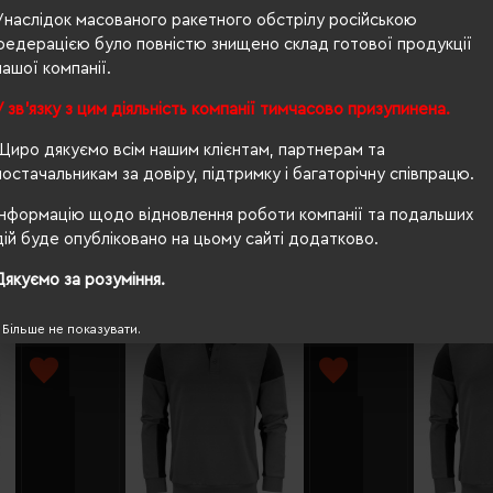
унісекс
Унаслідок масованого ракетного обстрілу російською
федерацією було повністю знищено склад готової продукції
69/50
нашої компанії.
280 г/м²
У зв'язку з цим діяльність компанії тимчасово призупинена.
OEKO-TEX® Standard 100, ISO 15797
Щиро дякуємо всім нашим клієнтам, партнерам та
постачальникам за довіру, підтримку і багаторічну співпрацю.
Інформацію щодо відновлення роботи компанії та подальших
дій буде опубліковано на цьому сайті додатково.
Дякуємо за розуміння.
Більше не показувати.