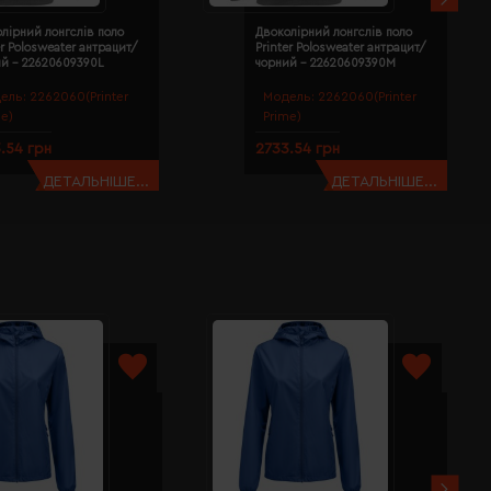
лірний лонгслів поло
Двоколірний лонгслів поло
er Polosweater антрацит/
Printer Polosweater антрацит/
ий - 22620609390L
чорний - 22620609390M
ель:
2262060(Printer
Модель:
2262060(Printer
me)
Prime)
.54 грн
2733.54 грн
ДЕТАЛЬНІШЕ...
ДЕТАЛЬНІШЕ...