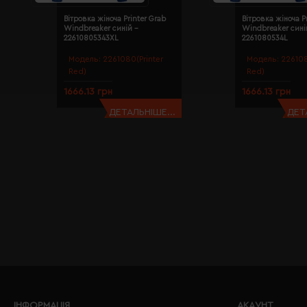
Вітровка жіноча Printer Grab
Вітровка жіноча P
Windbreaker синій -
Windbreaker сині
22610805343XL
2261080534L
Модель:
2261080(Printer
Модель:
226108
Red)
Red)
1666.13 грн
1666.13 грн
ДЕТАЛЬНІШЕ...
ДЕТ
ІНФОРМАЦІЯ
АКАУНТ