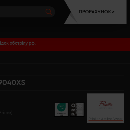
ПРОРАХУНОК >
док обстрілу рф.
09040XS
Prime)
Printer Active Wear