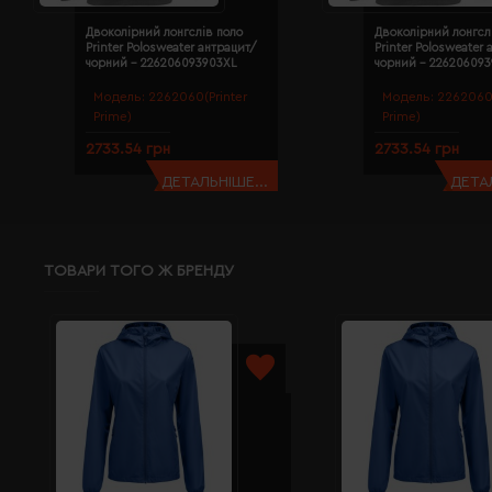
Двоколірний лонгслів поло
Двоколірний лонгсл
Printer Polosweater антрацит/
Printer Polosweater
чорний - 226206093903XL
чорний - 22620609
Модель:
2262060(Printer
Модель:
2262060(
Prime)
Prime)
2733.54 грн
2733.54 грн
ДЕТАЛЬНІШЕ...
ДЕТАЛ
ТОВАРИ ТОГО Ж БРЕНДУ