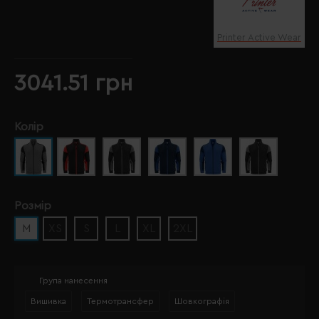
Printer Active Wear
3041.51 грн
Колір
Розмір
M
XS
S
L
XL
2XL
Група нанесення
Вишивка
Термотрансфер
Шовкографія