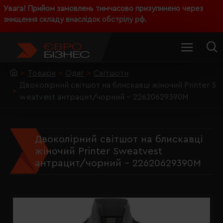
Увага! Прийом замовлень тимчасово призупинено через
знищення складу внаслідок обстрілу рф.
Товари
Одяг
Світшоти
Двоколірний світшот на блискавці жіночий Printer S
weatvest антрацит/чорний - 22620629390M
Двоколірний світшот на блискавці
жіночий Printer Sweatvest
антрацит/чорний - 22620629390M