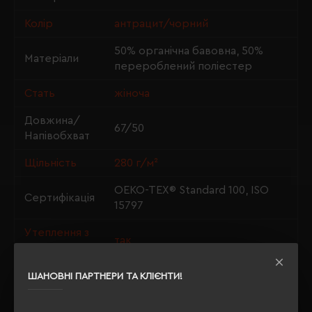
Колір
антрацит/чорний
50% органічна бавовна, 50%
Матеріали
перероблений поліестер
Стать
жіноча
Довжина/
67/50
Напівобхват
Щільність
280 г/м²
OEKO-TEX® Standard 100, ISO
Сертифікація
15797
Утеплення з
так
флісу
ШАНОВНІ ПАРТНЕРИ ТА КЛІЄНТИ!
ОПИС