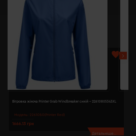
Вітровка жіноча Printer Grab Windbreaker синій - 22610805343XL
В
Модель:
2261080(Printer Red)
1666.13 грн
1
Детальніше...