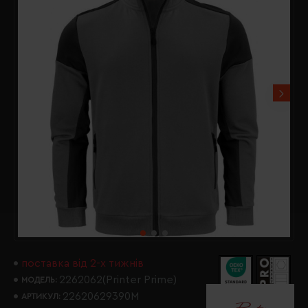
поставка від 2-х тижнів
2262062(Printer Prime)
МОДЕЛЬ:
22620629390M
АРТИКУЛ: