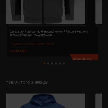
Двоколірний світшот на блискавці жіночий Printer Sweatvest
Д
антрацит/чорний - 22620629390L
а
Модель:
2262062(Printer Prime)
3041.51 грн
3
Детальніше...
ТОВАРИ ТОГО Ж БРЕНДУ