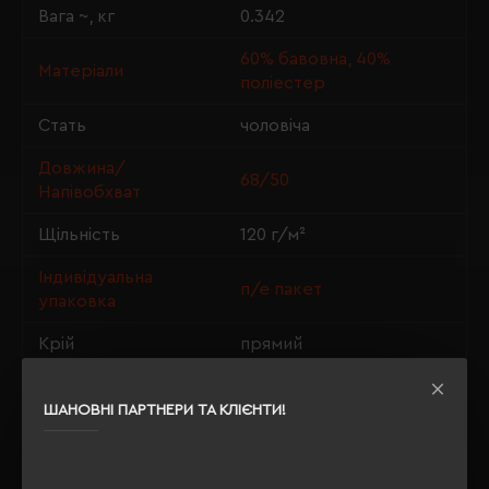
Вага ~, кг
0.342
60% бавовна, 40%
Матеріали
поліестер
Стать
чоловіча
Довжина/
68/50
Напівобхват
Щільність
120 г/м²
Індивідуальна
п/е пакет
упаковка
Крій
прямий
ШАНОВНІ ПАРТНЕРИ ТА КЛІЄНТИ!
ОПИС
ВІДГУКИ