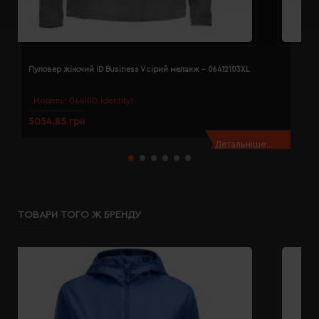
Пуловер жіночий ID Business V сірий меланж - 06412103XL
П
Модель:
0641(ID identity)
5054.85 грн
5
Детальніше...
ТОВАРИ ТОГО Ж БРЕНДУ