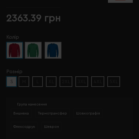
2363.39 грн
Колір
Розмір
S
M
L
XL
2XL
3XL
4XL
5XL
Група нанесення
Вишивка
Термотрансфер
Шовкографія
Флексодрук
Шеврон