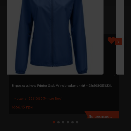
Вітровка жіноча Printer Grab Windbreaker синій - 22610805343XL
В
Модель:
2261080(Printer Red)
1666.13 грн
1
Детальніше...