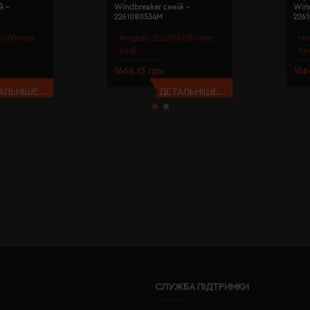
й -
Windbreaker синій -
Wind
2261080534M
226
0(Printer
Модель:
2261080(Printer
Мо
Red)
Re
1666.13 грн
166
АЛЬНІШЕ...
ДЕТАЛЬНІШЕ...
СЛУЖБА ПІДТРИМКИ