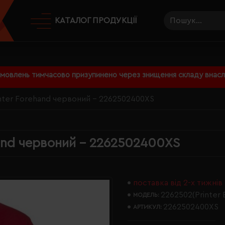
КАТАЛОГ ПРОДУКЦІЇ
амовлень тимчасово призупинено через знищення складу внаслі
nter Forehand червоний - 2262502400XS
hand червоний - 2262502400XS
поставка від 2-х тижнів
2262502(Printer E
МОДЕЛЬ:
2262502400XS
АРТИКУЛ: