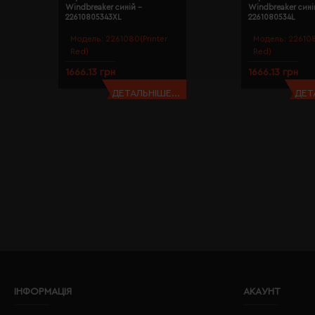
Windbreaker синій -
Windbreaker сині
22610805343XL
2261080534L
Модель:
2261080(Printer
Модель:
226108
Red)
Red)
1666.13 грн
1666.13 грн
ДЕТАЛЬНІШЕ...
ДЕТ
ІНФОРМАЦІЯ
АКАУНТ