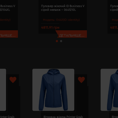
Business V
Пуловер жіночий ID Business V
Пулов
12104XL
сірий меланж - 0641210L
сірий
dentity)
Модель:
0641(ID identity)
Мод
4811.91 грн
4811
ЬНІШЕ...
ДЕТАЛЬНІШЕ...
rinter Grab
Вітровка жіноча Printer Grab
Вітр