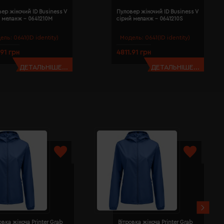
ер жіночий ID Business V
Пуловер жіночий ID Business V
 меланж - 0641210M
сірий меланж - 0641210S
ель:
0641(ID identity)
Модель:
0641(ID identity)
.91 грн
4811.91 грн
ДЕТАЛЬНІШЕ...
ДЕТАЛЬНІШЕ...
овка жіноча Printer Grab
Вітровка жіноча Printer Grab