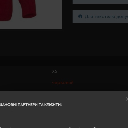
Для текстилю допус
XS
червоний
0.29
60% бавовна, 40% поліестер
ШАНОВНІ ПАРТНЕРИ ТА КЛІЄНТИ!
жіноча
61/38