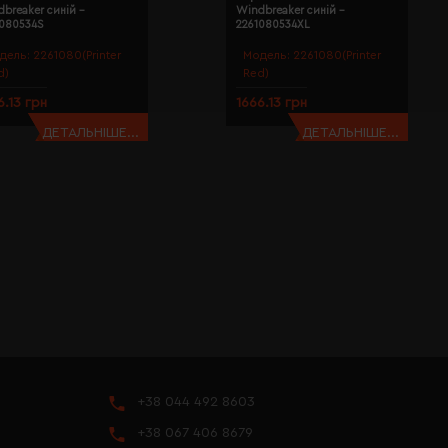
breaker синій -
Windbreaker синій -
1080534S
2261080534XL
дель:
2261080(Printer
Модель:
2261080(Printer
d)
Red)
6.13 грн
1666.13 грн
ДЕТАЛЬНІШЕ...
ДЕТАЛЬНІШЕ...
+38 044 492 8603
+38 067 406 8679