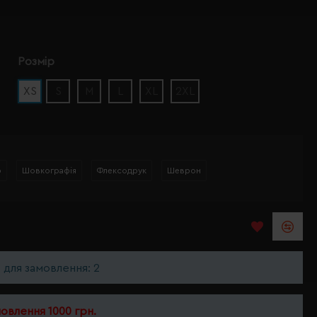
Розмір
XS
S
M
L
XL
2XL
р
Шовкографія
Флексодрук
Шеврон
ь для замовлення: 2
мовлення 1000 грн.