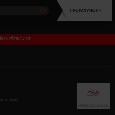
ПРОРАХУНОК >
док обстрілу рф.
ssentials)
Printer Active Wear