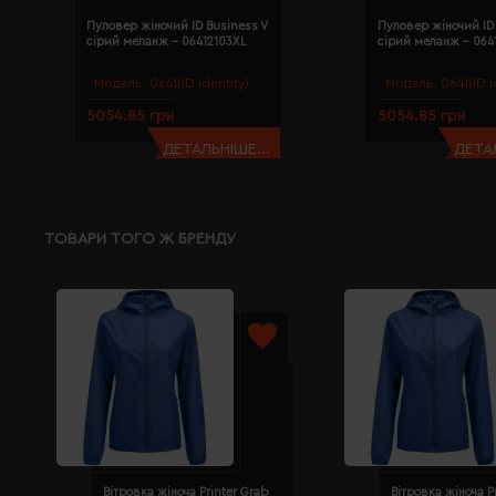
Пуловер жіночий ID Business V
Пуловер жіночий ID 
сірий меланж - 06412103XL
сірий меланж - 064
Модель:
0641(ID identity)
Модель:
0641(ID i
5054.85 грн
5054.85 грн
ДЕТАЛЬНІШЕ...
ДЕТАЛ
ТОВАРИ ТОГО Ж БРЕНДУ
Вітровка жіноча Printer Grab
Вітровка жіноча P