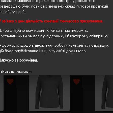
Унаслідок масованого ракетного обстрілу російською
федерацією було повністю знищено склад готової продукції
120 г/м²
нашої компанії.
п/е пакет
У зв'язку з цим діяльність компанії тимчасово призупинена.
приталений
Щиро дякуємо всім нашим клієнтам, партнерам та
постачальникам за довіру, підтримку і багаторічну співпрацю.
Інформацію щодо відновлення роботи компанії та подальших
дій буде опубліковано на цьому сайті додатково.
Дякуємо за розуміння.
Більше не показувати.