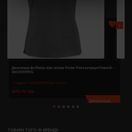
Двоколірна футболка поло жіноча Printer Prime антрацит/чорний -
Д
22650259390L
2
Модель:
2265025(Printer Prime)
1670.92 грн
1
Детальніше...
ТОВАРИ ТОГО Ж БРЕНДУ