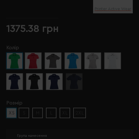
Printer Active Wear
1375.38 грн
Колір
Розмір
XS
S
M
L
XL
2XL
Група нанесення