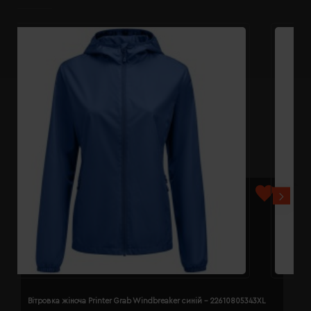
Вітровка жіноча Printer Grab Windbreaker синій - 22610805343XL
В