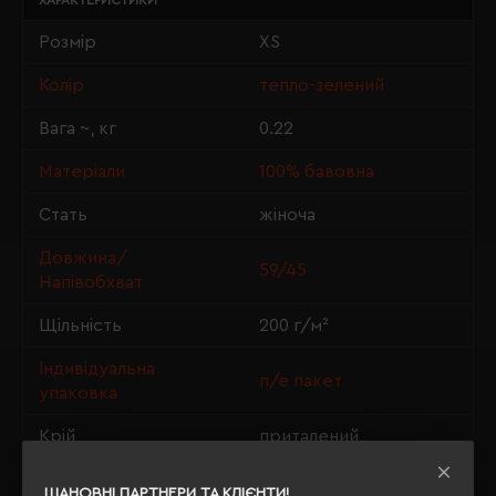
ХАРАКТЕРИСТИКИ
Розмір
XS
Колір
тепло-зелений
Вага ~, кг
0.22
Матеріали
100% бавовна
Стать
жіноча
Довжина/
59/45
Напівобхват
Щільність
200 г/м²
Індивідуальна
п/е пакет
упаковка
Крій
приталений
OEKO-TEX® Standard
Сертифікація
ШАНОВНІ ПАРТНЕРИ ТА КЛІЄНТИ!