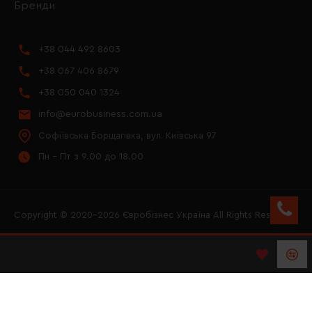
Бренди
+38 044 492 8603
+38 067 406 8679
+38 050 040 1324
info@eurobusiness.com.ua
Софіївська Борщагівка, вул. Київська 97
Пн - Пт з 9.00 до 18.00
Copyright © 2020–2026 Євробізнес Україна All Rights Reserved
FACEBOOK
INSTAGRAM
YOUTUBE
LOGO ЄВРОБІЗНЕС
УКРАЇНА