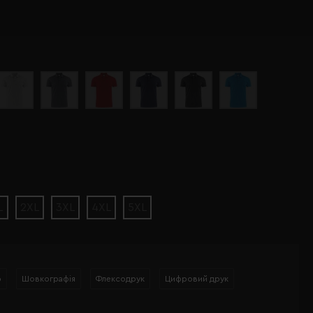
L
2XL
3XL
4XL
5XL
р
Шовкографія
Флексодрук
Цифровий друк