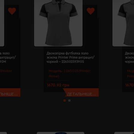
а поло
Двоколірна футболка поло
Двоко
 антрацит/
жіноча Printer Prime антрацит/
жіноч
390M
чорний - 22650259390S
чорн
Printer
Модель:
2265025(Printer
Мод
Prime)
Pri
1670.92 грн
1670
ЬНІШЕ...
ДЕТАЛЬНІШЕ...