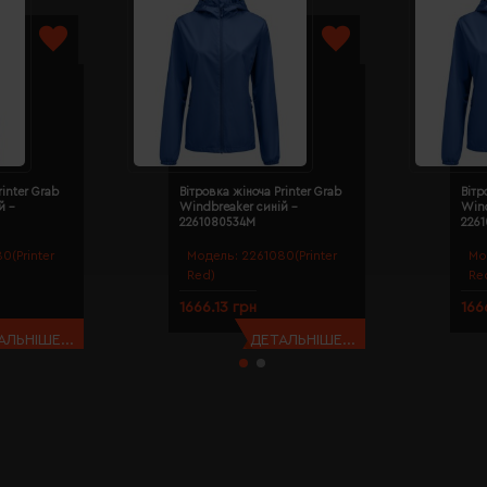
rinter Grab
Вітровка жіноча Printer Grab
Вітр
й -
Windbreaker синій -
Wind
2261080534M
226
0(Printer
Модель:
2261080(Printer
Мо
Red)
Re
1666.13 грн
166
АЛЬНІШЕ...
ДЕТАЛЬНІШЕ...