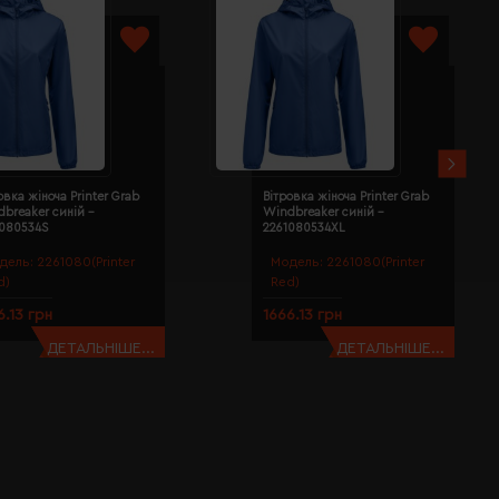
овка жіноча Printer Grab
Вітровка жіноча Printer Grab
breaker синій -
Windbreaker синій -
1080534S
2261080534XL
дель:
2261080(Printer
Модель:
2261080(Printer
d)
Red)
6.13 грн
1666.13 грн
ДЕТАЛЬНІШЕ...
ДЕТАЛЬНІШЕ...