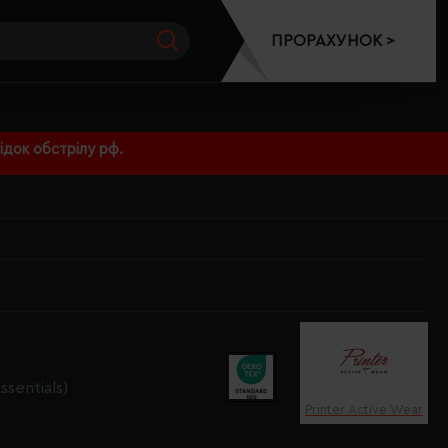
ПРОРАХУНОК >
док обстрілу рф.
ssentials)
Printer Active Wear