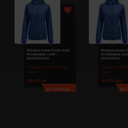
Вітровка жіноча Printer Grab
Вітровка жіноча P
Windbreaker синій -
Windbreaker сині
22610805343XL
2261080534L
Модель:
2261080(Printer
Модель:
226108
Red)
Red)
1666.13 грн
1666.13 грн
ДЕТАЛЬНІШЕ...
ДЕТ