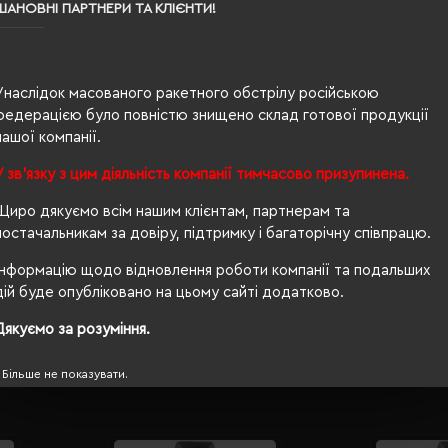
XS
ШАНОВНІ ПАРТНЕРИ ТА КЛІЄНТИ!
кобальт
100% бавовна
Унаслідок масованого ракетного обстрілу російською
федерацією було повністю знищено склад готової продукції
чоловіча
нашої компанії.
68/47
У зв'язку з цим діяльність компанії тимчасово призупинена.
200 г/м²
Щиро дякуємо всім нашим клієнтам, партнерам та
постачальникам за довіру, підтримку і багаторічну співпрацю.
прямий
Інформацію щодо відновлення роботи компанії та подальших
OEKO-TEX® Standard 100
дій буде опубліковано на цьому сайті додатково.
Дякуємо за розуміння.
Більше не показувати.