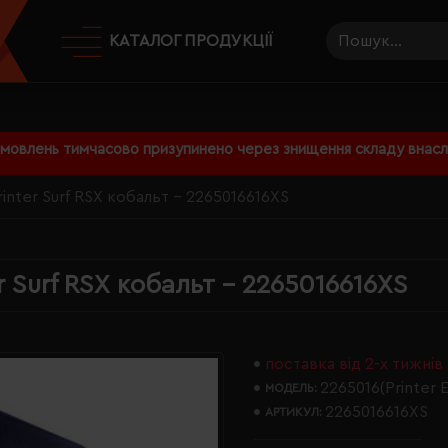
КАТАЛОГ ПРОДУКЦІЇ
амовлень тимчасово призупинено через знищення складу внаслі
inter Surf RSX кобальт - 2265016616XS
r Surf RSX кобальт - 2265016616XS
поставка від 2-х тижнів
2265016(Printer E
МОДЕЛЬ:
2265016616XS
АРТИКУЛ: