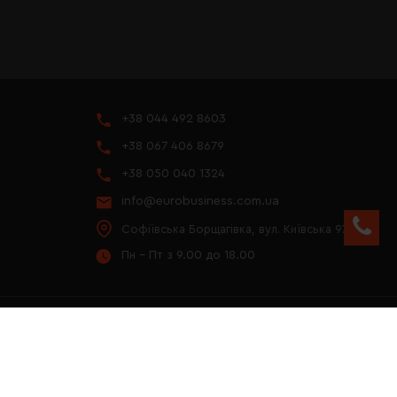
+38 044 492 8603
+38 067 406 8679
+38 050 040 1324
info@eurobusiness.com.ua
Софіївська Борщагівка, вул. Київська 97
Пн - Пт з 9.00 до 18.00
YOUTUBE
ПРЕЗЕНТАЦІЯ 