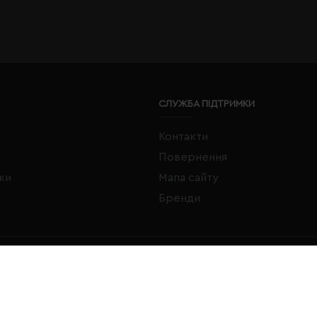
СЛУЖБА ПІДТРИМКИ
Контакти
Повернення
жки
Мапа сайту
Бренди
FACEBOOK
INSTAGRAM