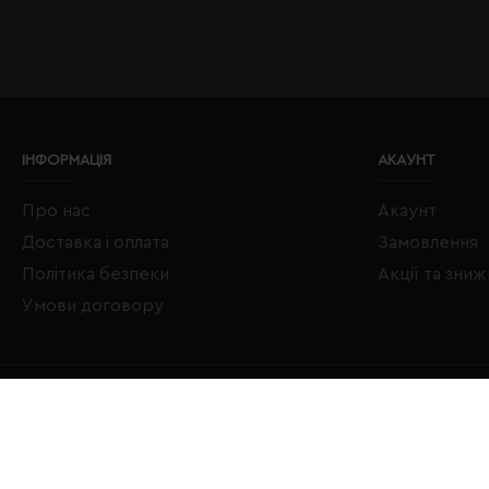
ІНФОРМАЦІЯ
АКАУНТ
Про нас
Акаунт
Доставка і оплата
Замовлення
Політика безпеки
Акції та зни
Умови договору
Copyright © 2020–2026 Євробізнес Україна All Rights Reserved