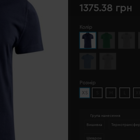
1375.38 грн
Колір
Розмір
XS
S
M
L
X
Група нанесення
Вишивка
Термотрансфе
Шеврон