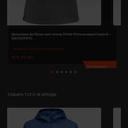
Двоколірна футболка поло жіноча Printer Prime антрацит/чорний -
Д
22650259390L
2
Модель:
2265025(Printer Prime)
1670.92 грн
1
Детальніше...
ТОВАРИ ТОГО Ж БРЕНДУ