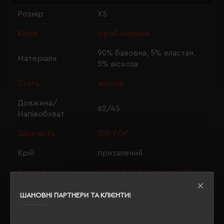
Розмір
XS
Колір
сірий-меланж
90% бавовна, 5% еластан,
Матеріали
5% віскоза
Стать
жіноча
Довжина/
62/45
Напівобхват
Щільність
200 г/м²
Крій
приталений
Сертифікація
OEKO-TEX® Standard 100
ШАНОВНІ ПАРТНЕРИ ТА КЛІЄНТИ!
ОПИС