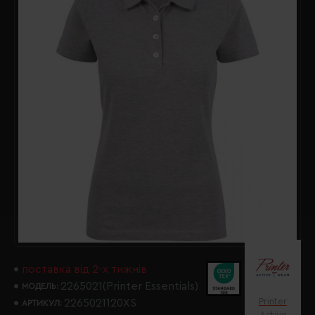
поставка від 2-х тижнів
2265021(Printer Essentials)
МОДЕЛЬ:
Printer
2265021120XS
АРТИКУЛ:
Active