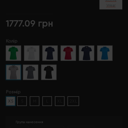
Wear
1777.09 грн
Колір
Розмір
XS
S
M
L
XL
2XL
Група нанесення