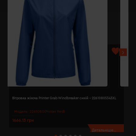
Вітровка жіноча Printer Grab Windbreaker синій - 22610805343XL
В
Модель:
2261080(Printer Red)
1666.13 грн
1
Детальніше...