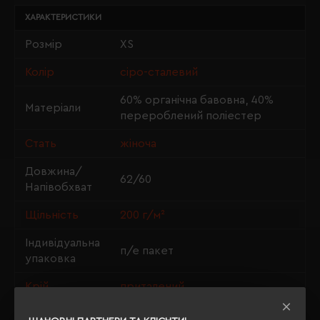
ХАРАКТЕРИСТИКИ
Розмір
XS
Колір
сіро-сталевий
60% органічна бавовна, 40%
Матеріали
перероблений поліестер
Стать
жіноча
Довжина/
62/60
Напівобхват
Щільність
200 г/м²
Індивідуальна
п/е пакет
упаковка
Крій
приталений
OEKO-TEX® Standard 100, ISO