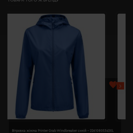
ТОВАРИ ТОГО Ж БРЕНДУ
Вітровка жіноча Printer Grab Windbreaker синій - 22610805343XL
В