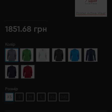
Printer Active Wear
1851.68 грн
Колір
Розмір
XS
S
M
L
XL
2XL