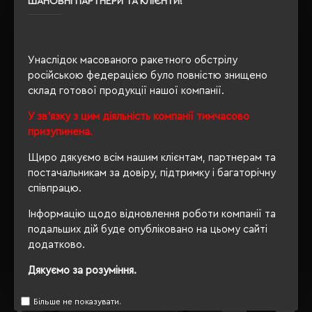
ШАНОВНІ ПАРТНЕРИ ТА КЛІЄНТИ!
Сертифікація
15797
Унаслідок масованого ракетного обстрілу
ОПИС
російською федерацією було повністю знищено
склад готової продукції нашої компанії.
ВІДГУКИ
У зв'язку з цим діяльність компанії тимчасово
призупинена.
Щиро дякуємо всім нашим клієнтам, партнерам та
постачальникам за довіру, підтримку і багаторічну
РЕКОМЕНДУЄМО
співпрацю.
Інформацію щодо відновлення роботи компанії та
подальших дій буде опубліковано на цьому сайті
додатково.
Дякуємо за розуміння.
Більше не показувати.