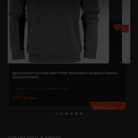
Двоколірний лонгслів поло Printer Polosweater антрацит/чорний -
Д
226206093903XL
2
Модель:
2262060(Printer Prime)
2733.54 грн
2
Детальніше...