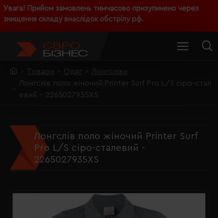
Увага! Прийом замовлень тимчасово призупинено через
знищення складу внаслідок обстрілу рф.
Товари
Одяг
Лонгсліви
Лонгслів поло жіночий Printer Surf Pro L/S сіро-стал
евий - 2265027935XS
Лонгслів поло жіночий Printer Surf
Pro L/S сіро-сталевий -
2265027935XS