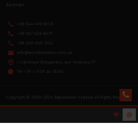
Бренди
+38 044 492 8603
+38 067 406 8679
+38 050 040 1324
info@eurobusiness.com.ua
Софіївська Борщагівка, вул. Київська 97
Пн - Пт з 9.00 до 18.00
Copyright © 2020–2026 Євробізнес Україна All Rights Reserved
FACEBOOK
INSTAGRAM
YOUTUBE
LOGO ЄВРОБІЗНЕС
УКРАЇНА