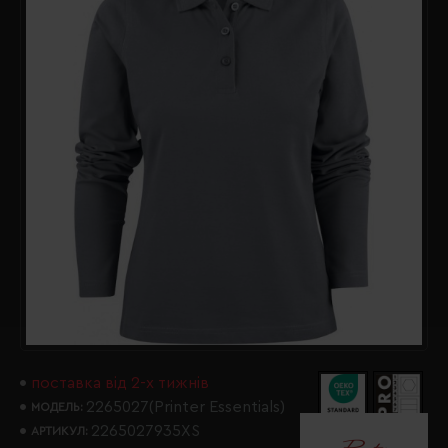
поставка від 2-х тижнів
2265027(Printer Essentials)
МОДЕЛЬ:
2265027935XS
АРТИКУЛ: