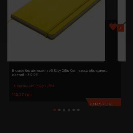
Блокнот без лініювання A5 Easy Gifts Kiel, тверда обкладинка
Б
жовтий - 312108
з
Модель:
3121(Easy Gifts)
145.37 грн
1
Детальніше...