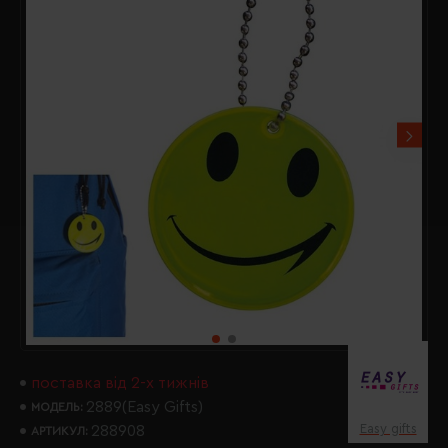
поставка від 2-х тижнів
2889(Easy Gifts)
МОДЕЛЬ:
Easy gifts
288908
АРТИКУЛ: