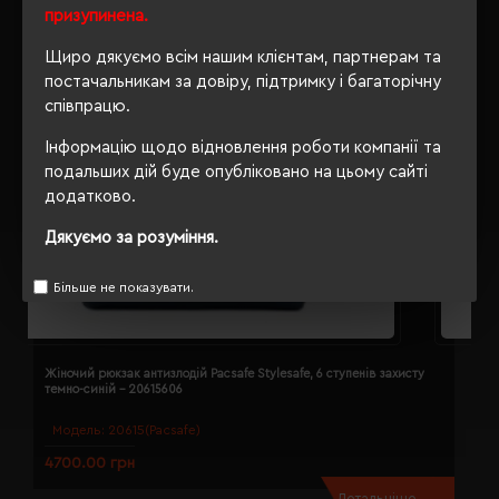
призупинена.
Щиро дякуємо всім нашим клієнтам, партнерам та
постачальникам за довіру, підтримку і багаторічну
співпрацю.
Інформацію щодо відновлення роботи компанії та
подальших дій буде опубліковано на цьому сайті
додатково.
Дякуємо за розуміння.
Більше не показувати.
Жіночий рюкзак антизлодій Pacsafe Stylesafe, 6 ступенів захисту
Р
темно-синій - 20615606
ч
Модель:
20615(Pacsafe)
4700.00 грн
7
Детальніше...