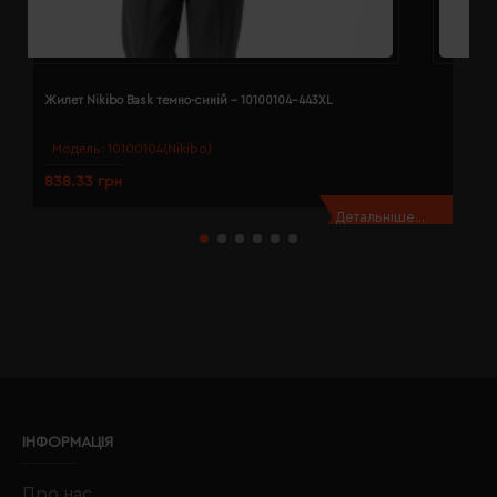
Жилет Nikibo Bask темно-синій - 10100104-443XL
Ж
Модель:
10100104(Nikibo)
838.33 грн
8
Детальніше...
ІНФОРМАЦІЯ
Про нас