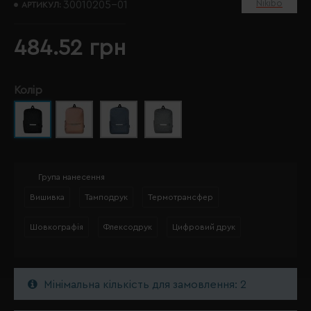
Nikibo
30010205-01
АРТИКУЛ:
484.52 грн
Колір
Група нанесення
Вишивка
Тамподрук
Термотрансфер
Шовкографія
Флексодрук
Цифровий друк
Мінімальна кількість для замовлення: 2