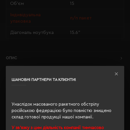
Об'єм
15
Індивідуальна
п/п пакет
упаковка
Діагональ ноутбука
15.6"
ОПИС
ВІДГУКИ
ШАНОВНІ ПАРТНЕРИ ТА КЛІЄНТИ!
РЕКОМЕНДУЄМО
Унаслідок масованого ракетного обстрілу
російською федерацією було повністю знищено
склад готової продукції нашої компанії.
У зв'язку з цим діяльність компанії тимчасово