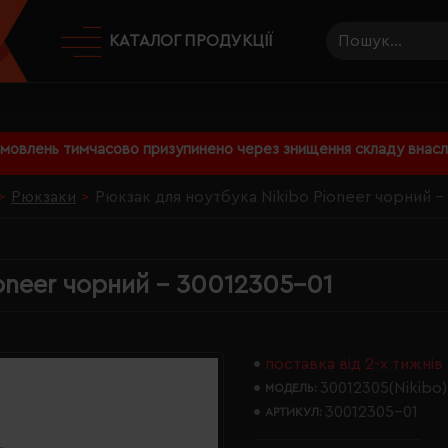
КАТАЛОГ ПРОДУКЦІЇ
амовлень тимчасово призупинено через знищення складу внаслі
Рюкзаки
Рюкзак для ноутбука Nikibo Pioneer чорний -
oneer чорний - 30012305-01
поставка від 2-х тижнів
30012305(Nikibo)
МОДЕЛЬ:
30012305-01
АРТИКУЛ: