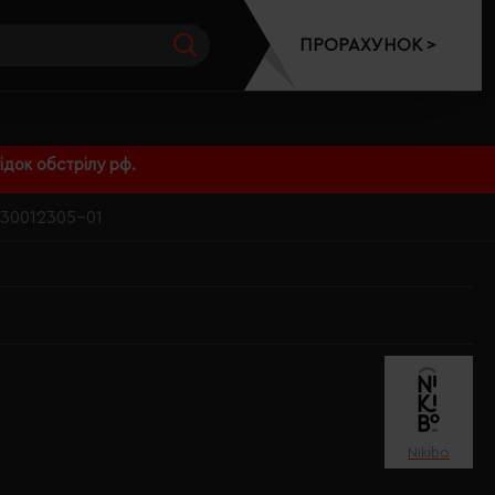
ПРОРАХУНОК >
док обстрілу рф.
 30012305-01
Nikibo