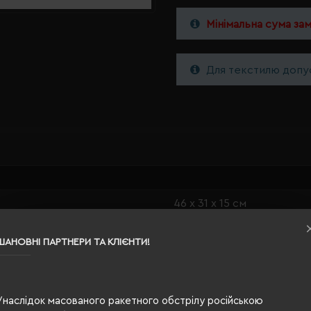
Мінімальна сума за
Для текстилю допус
46 х 31 х 15 см
чорний
ШАНОВНІ ПАРТНЕРИ ТА КЛІЄНТИ!
0.83
100% поліестер, метал
Унаслідок масованого ракетного обстрілу російською