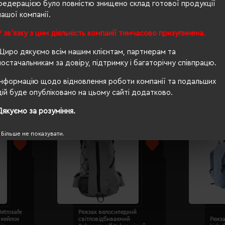
21
федерацією було повністю знищено склад готової продукції
нашої компанії.
п/п пакет
У зв'язку з цим діяльність компанії тимчасово призупинена.
17"
Щиро дякуємо всім нашим клієнтам, партнерам та
постачальникам за довіру, підтримку і багаторічну співпрацю.
Інформацію щодо відновлення роботи компанії та подальших
дій буде опубліковано на цьому сайті додатково.
Дякуємо за розуміння.
Більше не показувати.
etrosafe
Рюкзак велосипедний
 нейлон
світловідбиваючий
Рюкза