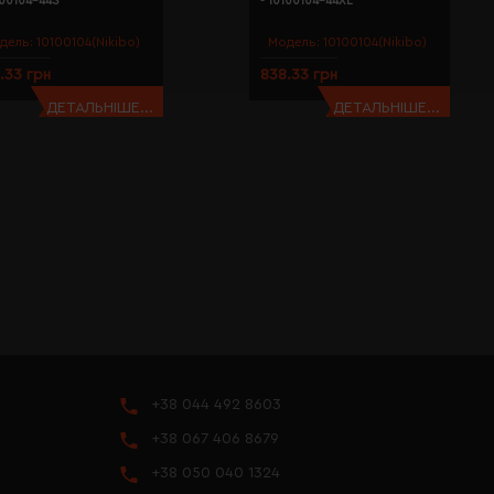
100104-44S
- 10100104-44XL
дель:
10100104(Nikibo)
Модель:
10100104(Nikibo)
.33 грн
838.33 грн
ДЕТАЛЬНІШЕ...
ДЕТАЛЬНІШЕ...
+38 044 492 8603
+38 067 406 8679
+38 050 040 1324