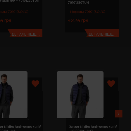
блакитний - 70101220TUN
70101280TUN
ель:
70101(SOL’S)
Модель:
70101(SOL’S)
44 грн
451.44 грн
ДЕТАЛЬНІШЕ...
ДЕТАЛЬНІШЕ...
т Nikibo Bask темно-синій
Жилет Nikibo Bask темно-синій