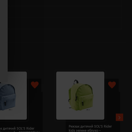
Рюкзак дитячий SOL'S Rider
к дитячий SOL'S Rider
kids зелене яблуко -