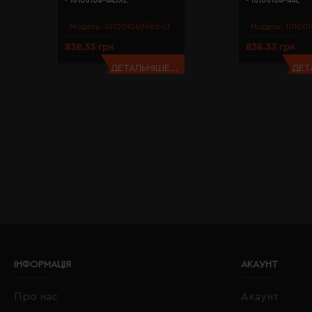
- 10100104-443XL
- 10100104-44L
Модель:
10100104(Nikibo)
Модель:
101001
838.33 грн
838.33 грн
ДЕТАЛЬНІШЕ...
ДЕТ
ІНФОРМАЦІЯ
АКАУНТ
Про нас
Акаунт