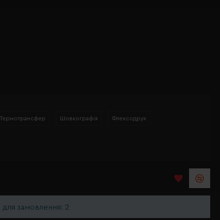
Термотрансфер
Шовкографія
Флексодрук
ь для замовлення: 2