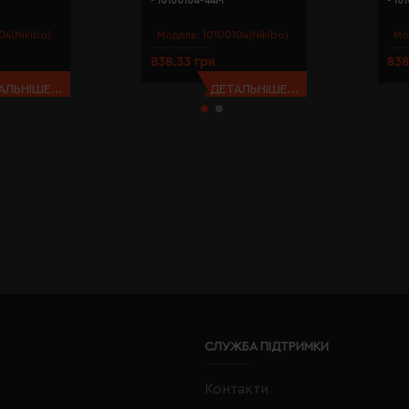
- 10100104-44M
- 10
04(Nikibo)
Модель:
10100104(Nikibo)
Мо
838.33 грн
838
АЛЬНІШЕ...
ДЕТАЛЬНІШЕ...
СЛУЖБА ПІДТРИМКИ
Контакти