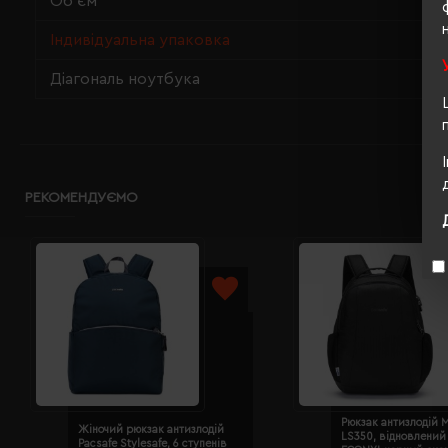
Об'єм
Індивідуальна упаковка
Діагональ ноутбука
РЕКОМЕНДУЄМО
Рюкзак антизлодій M
Жіночий рюкзак антизлодій
LS350, відновлений
Pacsafe Stylesafe, 6 ступенів