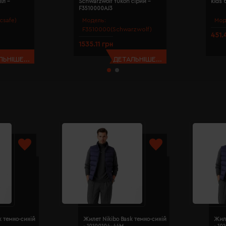
іл -
Schwarzwolf Yukon сірий -
kids 
F3510000AJ3
csafe)
Модель:
Мод
F3510000(Schwarzwolf)
451.
1535.11 грн
ЬНІШЕ...
ДЕТАЛЬНІШЕ...
k темно-синій
Жилет Nikibo Bask темно-синій
Жиле