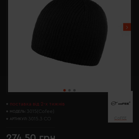
поставка від 2-х тижнів
3015(Cofee)
МОДЕЛЬ:
CoFEE
3015.3 CO
АРТИКУЛ:
274.50 грн