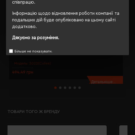
співпрацю.
Інформацію щодо відновлення роботи компанії та
подальших дій буде опубліковано на цьому сайті
додатково.
Дякуємо за розуміння.
Пов'язка на голову coFEE Beam бежевий - CO3022.17
П
Більше не показувати.
Модель:
3022(Cofee)
494.49 грн
4
Детальніше...
ТОВАРИ ТОГО Ж БРЕНДУ