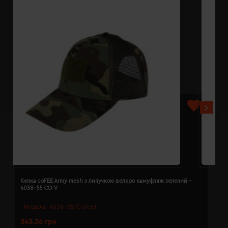
Кепка coFEE Army mesh з липучкою велкро камуфляж зелений -
К
4038-55 CO-V
Модель:
4038-55(Cofee)
343.36 грн
3