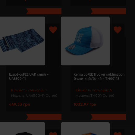
Шарф coFEE UA11 синій -
Кепка coFEE Trucker sublimation
UA6500-11
блакитний/білий - TM001.18
Кількість кольорів:
1
Кількість кольорів:
5
Модель:
UA6500-11(Cofee)
Модель:
TM001(Cofee)
449.53 грн
1032.97 грн