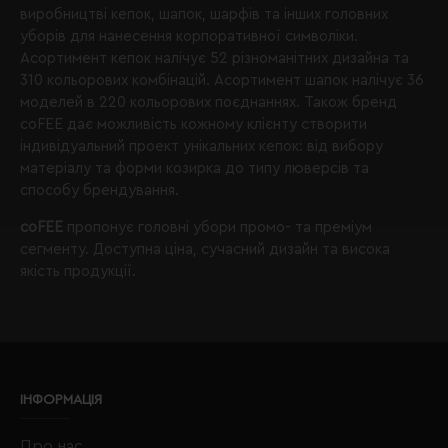
виробництві кепок, шапок, шарфів та інших головних
уборів для нанесення корпоративної символіки.
Асортимент кепок налічує 52 різноманітних дизайна та
310 кольорових комбінацій. Асортимент шапок налічує 36
моделей в 220 кольорових поєднаннях. Також бренд
coFEE дає можливість кожному клієнту створити
індивідуальний проект унікальних кепок: від вибору
матеріалу та форми козирка до типу люверсів та
способу брендування.
coFEE
пропонує головні убори промо- та преміум
сегменту. Доступна ціна, сучасний дизайн та висока
якість продукції.
ІНФОРМАЦІЯ
Про нас