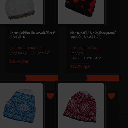
Шапка Sabbot бежевий/білий
Шапка coFEE UA02 бордовий/
- SA1023-4
чорний - UA5500.02
Кількість кольорів:
1
Кількість кольорів:
1
Модель:
SA1023(Sabbot)
Модель:
UA5500.02(Cofee)
532.74 грн
332.85 грн