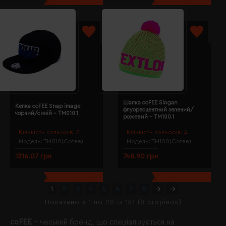
Шапка coFEE Slogan
Кепка coFEE Snap image
флуоресцентний зелений/
чорний/синій - TM010.1
рожевий - TM100.1
Кількість кольорів:
5
Кількість кольорів:
4
Модель:
TM010(Cofee)
Модель:
TM100(Cofee)
1316.07 грн
748.90 грн
1
2
3
4
5
6
7
8
Показано з 1 по 20 із 151 (8 сторінок)
coFEE
– чеський бренд, що спеціалізується на