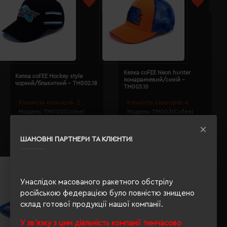
Кепка coFEE Neon hunter
Кепка coFEE Hockey style
помаранчевий/синій -
чорний/блакитний - TM002.18
TM003.10
Кількість кольорів:
2
Кількість кольорів:
4
Модель:
TM002(Cofee)
Модель:
TM003(Cofee)
1382.08 грн
1465.27 грн
ШАНОВНІ ПАРТНЕРИ ТА КЛІЄНТИ!
Унаслідок масованого ракетного обстрілу
російською федерацією було повністю знищено
склад готової продукції нашої компанії.
У зв'язку з цим діяльність компанії тимчасово