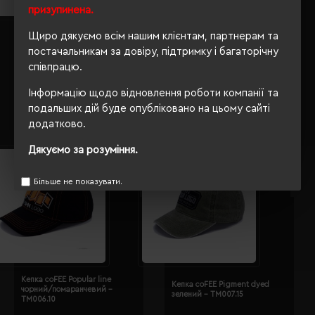
призупинена.
Щиро дякуємо всім нашим клієнтам, партнерам та
Кепка coFEE Hunter камуфляж
Кепка coFEE Trucker winner
синій - TM004.4
темно-синій - TM005.14
постачальникам за довіру, підтримку і багаторічну
співпрацю.
Кількість кольорів:
4
Кількість кольорів:
4
Модель:
TM004(Cofee)
Модель:
TM005(Cofee)
Інформацію щодо відновлення роботи компанії та
1065.49 грн
1598.23 грн
подальших дій буде опубліковано на цьому сайті
додатково.
Дякуємо за розуміння.
Більше не показувати.
Кепка coFEE Popular line
Кепка coFEE Pigment dyed
чорний/помаранчевий -
зелений - TM007.15
TM006.10