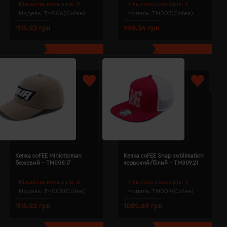
Кількість кольорів:
5
Кількість кольорів:
5
Модель:
TM006(Cofee)
Модель:
TM007(Cofee)
1115.22 грн
998.54 грн
Кепка coFEE Miniottoman
Кепка coFEE Snap sublimation
бежевий - TM008.17
червоний/білий - TM009.21
Кількість кольорів:
3
Кількість кольорів:
4
Модель:
TM008(Cofee)
Модель:
TM009(Cofee)
1115.22 грн
1082.69 грн