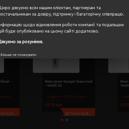
Щиро дякуємо всім нашим клієнтам, партнерам та
постачальникам за довіру, підтримку і багаторічну співпрацю.
Інформацію щодо відновлення роботи компанії та подальших
дій буде опубліковано на цьому сайті додатково.
Дякуємо за розуміння.
Більше не показувати.
 білий -
Віяло ручне Voyager блакитний
Віяло
- V6280-23
V628
oyager)
Модель:
V6280(Voyager)
Мод
27.73 грн
27.7
ЬНІШЕ...
ДЕТАЛЬНІШЕ...