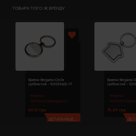
ТОВАРИ ТОГО Ж БРЕНДУ
Брелок Bergamo Circle
Брелок Bergamo D
сріблястий - 120030422-77
сріблястий - 120
Модель:
Модель:
120030422(Bergamo)
120030722(Ber
69.10 грн
74.09 грн
ДЕТАЛЬНІШЕ...
ДЕТ