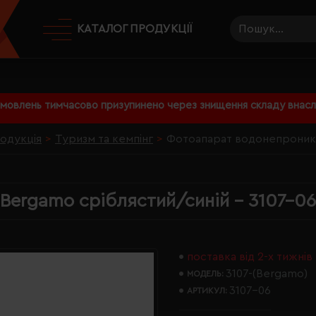
КАТАЛОГ ПРОДУКЦІЇ
амовлень тимчасово призупинено через знищення складу внаслі
родукція
Туризм та кемпінг
Фотоапарат водонепроникн
Bergamo сріблястий/синій - 3107-06
поставка від 2-х тижнів
3107-(Bergamo)
МОДЕЛЬ:
3107-06
АРТИКУЛ: