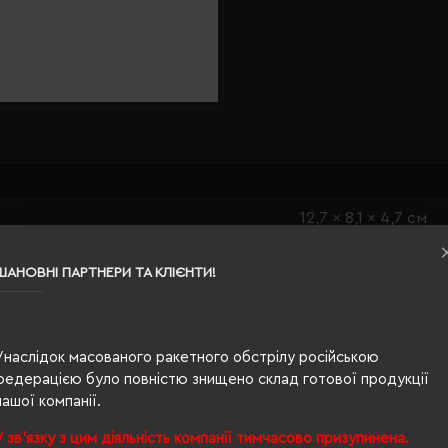
12,7 x 8,1 x 4,7 см
сріблястий/синій
ШАНОВНІ ПАРТНЕРИ ТА КЛІЄНТИ!
0.165
пластик
Унаслідок масованого ракетного обстрілу російською
картонна коробка
федерацією було повністю знищено склад готової продукції
нашої компанії.
У зв'язку з цим діяльність компанії тимчасово призупинена.