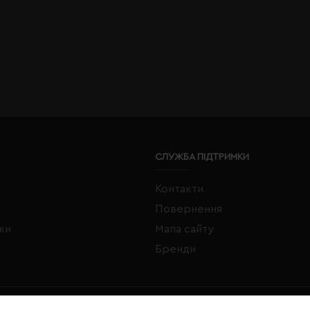
СЛУЖБА ПІДТРИМКИ
Контакти
Повернення
жки
Мапа сайту
Бренди