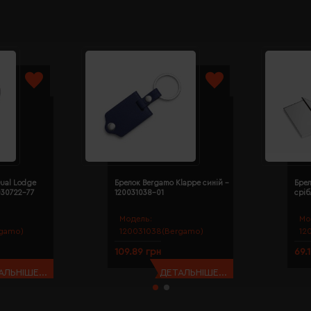
ual Lodge
Брелок Bergamo Klappe синій -
Бре
030722-77
120031038-01
сріб
Модель:
Мо
gamo)
120031038(Bergamo)
12
109.89 грн
69.
АЛЬНІШЕ...
ДЕТАЛЬНІШЕ...