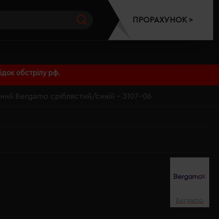
ПРОРАХУНОК >
док обстрілу рф.
ий Bergamo сріблястий/синій - 3107-06
Bergamo