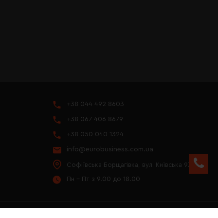
+38 044 492 8603
+38 067 406 8679
+38 050 040 1324
info@eurobusiness.com.ua
Софіївська Борщагівка, вул. Київська 97
Пн - Пт з 9.00 до 18.00