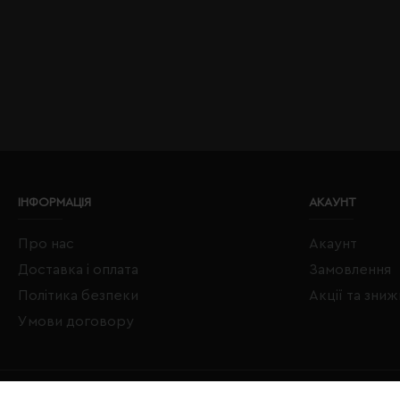
ІНФОРМАЦІЯ
АКАУНТ
Про нас
Акаунт
Доставка і оплата
Замовлення
Політика безпеки
Акції та зни
Умови договору