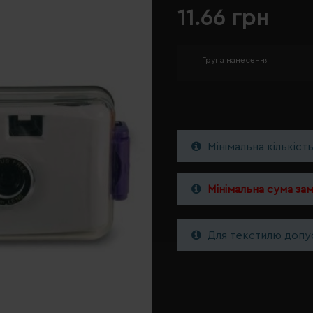
11.66 грн
Група нанесення
Мінімальна кількіст
Мінімальна сума за
Для текстилю допус