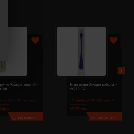
 ручне Voyager жовтий -
Віяло ручне Voyager кобальт -
0-08
V6280-04
ель:
V6280(Voyager)
Модель:
V6280(Voyager)
3 грн
27.73 грн
ДЕТАЛЬНІШЕ...
ДЕТАЛЬНІШЕ...