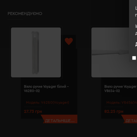
РЕКОМЕНДУЄМО
Віяло ручне Voyager білий -
Віяло ручне Voyager
V6280-02
V8654-02
Модель:
V6280(Voyager)
Модель:
V8654(V
27.73 грн
82.25 грн
ДЕТАЛЬНІШЕ...
ДЕТАЛ