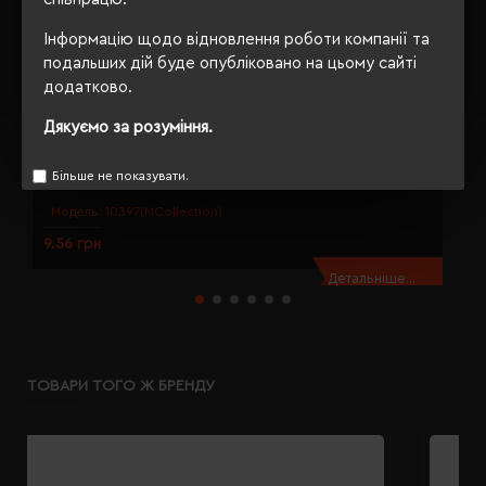
Інформацію щодо відновлення роботи компанії та
подальших дій буде опубліковано на цьому сайті
додатково.
Дякуємо за розуміння.
Еко-ручка кулькова Macma зелений - 1039709
Е
Більше не показувати.
Модель:
10397(MCollection)
9.56 грн
1
Детальніше...
ТОВАРИ ТОГО Ж БРЕНДУ