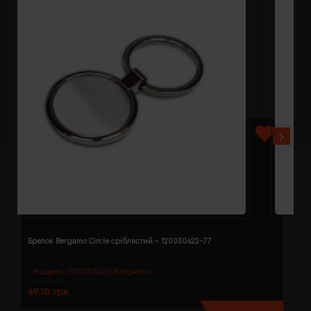
Брелок Bergamo Circle сріблястий - 120030422-77
Б
Модель:
120030422(Bergamo)
69.10 грн
7