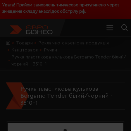
Увага! Прийом замовлень тимчасово призупинено через
знищення складу внаслідок обстрілу рф.
Товари
Рекламно-сувенірна продукція
Канцтовари
Ручки
Ручка пластикова кулькова Bergamo Tender білий/
чорний - 3510-1
Ручка пластикова кулькова
Bergamo Tender білий/чорний -
3510-1