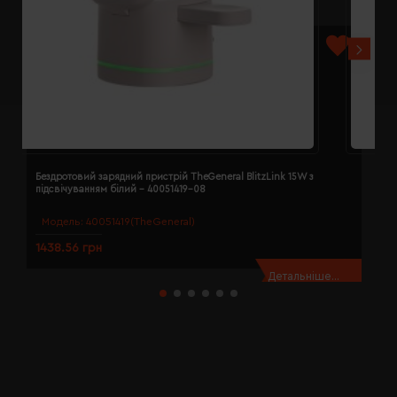
Бездротовий зарядний пристрій TheGeneral BlitzLink 15W з
Б
підсвічуванням білий - 40051419-08
п
Модель:
40051419(TheGeneral)
1438.56 грн
1
Детальніше...