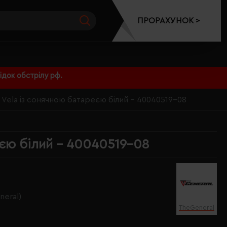
ПРОРАХУНОК >
док обстрілу рф.
 Vela із сонячною батареєю білий - 40040519-08
еєю білий - 40040519-08
eral)
TheGeneral