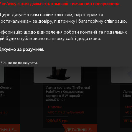
У зв'язку з цим діяльність компанії тимчасово призупинена.
Щиро дякуємо всім нашим клієнтам, партнерам та
постачальникам за довіру, підтримку і багаторічну співпрацю.
Інформацію щодо відновлення роботи компанії та подальших
дій буде опубліковано на цьому сайті додатково.
Дякуємо за розуміння.
Більше не показувати.
eGeneral
Лампа настільна TheGeneral
вою
HaloFlow з бездротовою
Лампа
й -
зарядкою 15W чорний -
Libra
40041719-01
Модель:
Мод
eral)
40041719(TheGeneral)
400
1950.55 грн
181.
ЬНІШЕ...
ДЕТАЛЬНІШЕ...