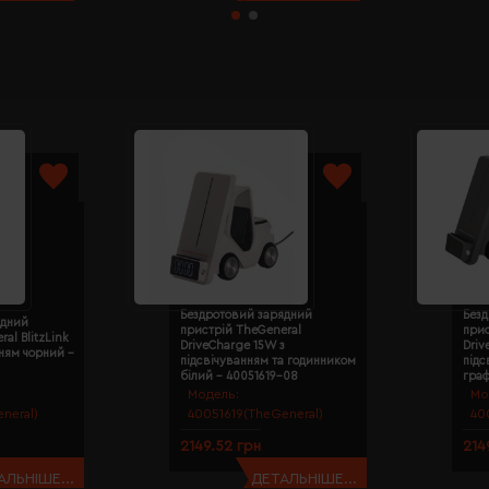
Бездротовий зарядний
Без
ядний
пристрій TheGeneral
прис
al BlitzLink
DriveCharge 15W з
Driv
нням чорний -
підсвічуванням та годинником
підс
білий - 40051619-08
граф
Модель:
Мо
neral)
40051619(TheGeneral)
40
2149.52 грн
214
АЛЬНІШЕ...
ДЕТАЛЬНІШЕ...