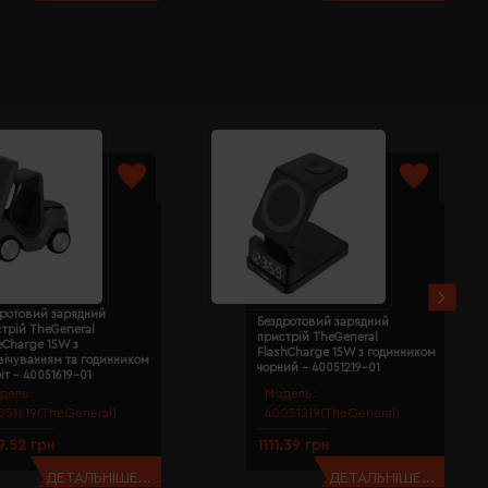
дротовий зарядний
Бездротовий зарядний
трій TheGeneral
пристрій TheGeneral
eCharge 15W з
FlashCharge 15W з годинником
вічуванням та годинником
чорний - 40051219-01
іт - 40051619-01
дель:
Модель:
051619(TheGeneral)
40051219(TheGeneral)
9.52 грн
1111.39 грн
ДЕТАЛЬНІШЕ...
ДЕТАЛЬНІШЕ...