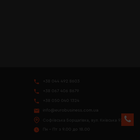
+38 044 492 8603
+38 067 406 8679
+38 050 040 1324
info@eurobusiness.com.ua
Софіївська Борщагівка, вул. Київська 97
Пн - Пт з 9.00 до 18.00