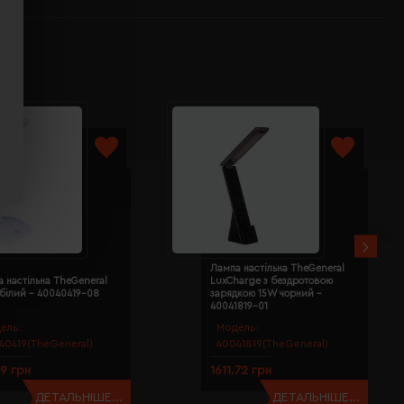
Лампа настільна TheGeneral
 настільна TheGeneral
LuxCharge з бездротовою
 білий - 40040419-08
зарядкою 15W чорний -
40041819-01
ель:
Модель:
40419(TheGeneral)
40041819(TheGeneral)
49 грн
1611.72 грн
ДЕТАЛЬНІШЕ...
ДЕТАЛЬНІШЕ...