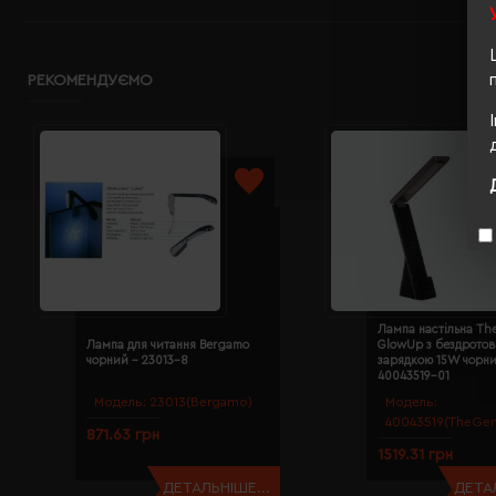
РЕКОМЕНДУЄМО
Лампа настільна Th
Лампа для читання Bergamo
GlowUp з бездрото
чорний - 23013-8
зарядкою 15W чорни
40043519-01
Модель:
23013(Bergamo)
Модель:
40043519(TheGen
871.63 грн
1519.31 грн
ДЕТАЛЬНІШЕ...
ДЕТАЛ