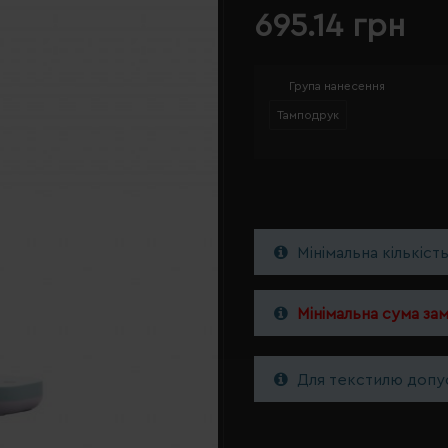
695.14 грн
Група нанесення
Тамподрук
Мінімальна кількіст
Мінімальна сума за
Для текстилю допус