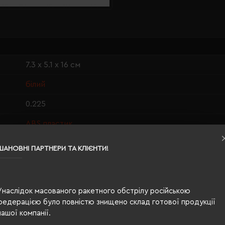
7.3 х 5.1 х 16 см
білий
0.225
ABS пластик
картонна коробка
ШАНОВНІ ПАРТНЕРИ ТА КЛІЄНТИ!
Type-C
USB Type-C
Унаслідок масованого ракетного обстрілу російською
3 режими світла, регулювання 180°/ 360°, LED
федерацією було повністю знищено склад готової продукції
нашої компанії.