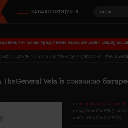
КАТАЛОГ ПРОДУКЦІЇ
амовлень тимчасово призупинено через знищення складу внаслі
оніка
Лампи
Лампа настільна акумуляторна TheGeneral
 TheGeneral Vela із сонячною батар
поставка від 2-х тижнів
40040519(TheGen
МОДЕЛЬ:
40040519-08
АРТИКУЛ: