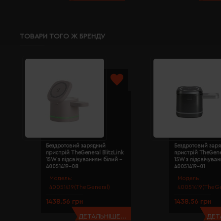
ТОВАРИ ТОГО Ж БРЕНДУ
Бездротовий зарядний
Бездротовий зар
пристрій TheGeneral BlitzLink
пристрій TheGener
15W з підсвічуванням білий -
15W з підсвічува
40051419-08
40051419-01
Модель:
Модель:
40051419(TheGeneral)
40051419(TheGe
1438.56 грн
1438.56 грн
ДЕТАЛЬНІШЕ...
ДЕТ