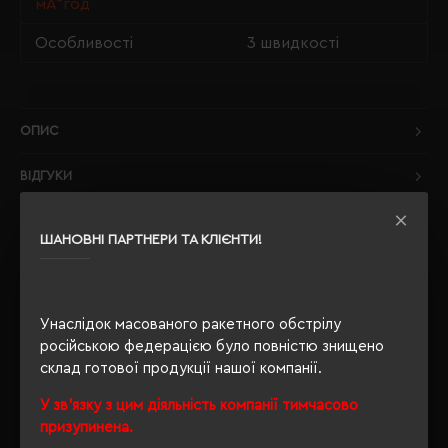
мА*год
Особливості
3 швидкості
ОПИС
ВІДГУКИ
ШАНОВНІ ПАРТНЕРИ ТА КЛІЄНТИ!
РЕКОМЕНДУЄМО
Унаслідок масованого ракетного обстрілу
НОВИНКА
російською федерацією було повністю знищено
склад готової продукції нашої компанії.
У зв'язку з цим діяльність компанії тимчасово
призупинена.