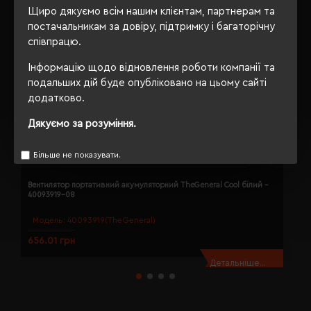
Щиро дякуємо всім нашим клієнтам, партнерам та
постачальникам за довіру, підтримку і багаторічну
співпрацю.
Інформацію щодо відновлення роботи компанії та
подальших дій буде опубліковано на цьому сайті
додатково.
Дякуємо за розуміння.
Більше не показувати.
Вентилятор портативний акумуляторний TheGeneral Cool білий -
В
40093919-08
4
Модель:
40093919(TheGeneral)
656.01 грн
5
Детальніше...