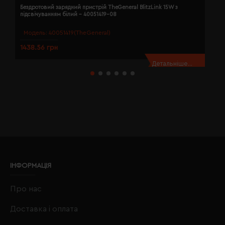
Бездротовий зарядний пристрій TheGeneral BlitzLink 15W з
Б
підсвічуванням білий - 40051419-08
п
Модель:
40051419(TheGeneral)
1438.56 грн
1
Детальніше...
ІНФОРМАЦІЯ
Про нас
Доставка і оплата