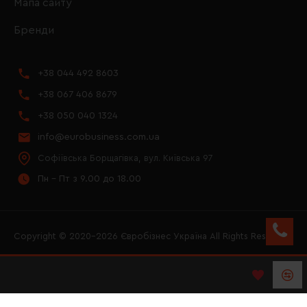
Мапа сайту
Бренди
+38 044 492 8603
+38 067 406 8679
+38 050 040 1324
info@eurobusiness.com.ua
Софіївська Борщагівка, вул. Київська 97
Пн - Пт з 9.00 до 18.00
Copyright © 2020–2026 Євробізнес Україна All Rights Reserved
FACEBOOK
INSTAGRAM
YOUTUBE
LOGO ЄВРОБІЗНЕС
УКРАЇНА