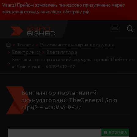
Увага! Прийом замовлень тимчасово призупинено через
знищення складу внаслідок обстрілу рф.
Товари
Рекламно-сувенірна продукція
Електроніка
Вентилятори
Вентилятор портативний акумуляторний TheGener
al Spin сірий - 40093619-07
Вентилятор портативний
акумуляторний TheGeneral Spin
сірий - 40093619-07
НОВИНКА