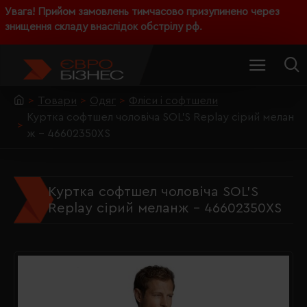
Увага! Прийом замовлень тимчасово призупинено через
знищення складу внаслідок обстрілу рф.
Товари
Одяг
Фліси і софтшели
Куртка софтшел чоловіча SOL'S Replay сірий мелан
ж - 46602350XS
Куртка софтшел чоловіча SOL'S
Replay сірий меланж - 46602350XS