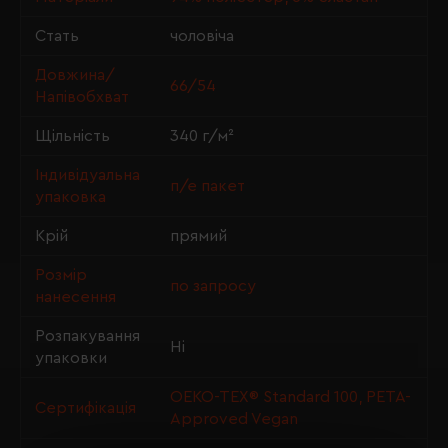
Стать
чоловіча
Довжина/
66/54
Напівобхват
Щільність
340 г/м²
Індивідуальна
п/е пакет
упаковка
Крій
прямий
Розмір
по запросу
нанесення
Розпакування
Ні
упаковки
OEKO-TEX® Standard 100, PETA-
Сертифікація
Approved Vegan