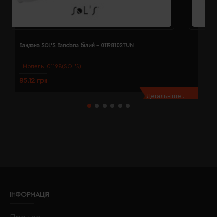
Бандана SOL'S Bandana білий - 01198102TUN
Б
Модель:
01198(SOL’S)
85.12 грн
8
Детальніше...
ІНФОРМАЦІЯ
Про нас