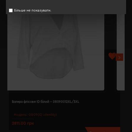
Більше не показувати.
Болеро флісове ID білий - 08090012XL/3XL
Б
Модель:
0809(ID identity)
2811.00 грн
2