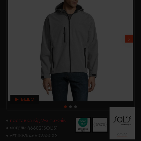
ВІДЕО
поставка від 2-х тижнів
46602(SOL’S)
МОДЕЛЬ:
SOL’S
46602350XS
АРТИКУЛ: