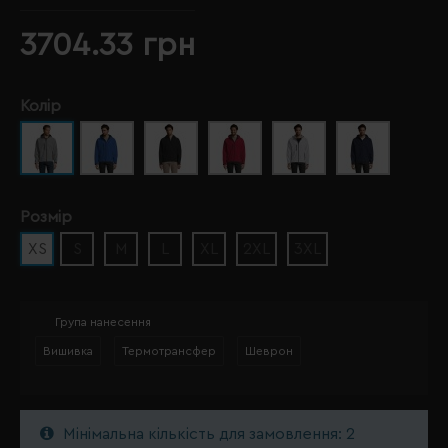
3704.33 грн
Колір
Розмір
XS
S
M
L
XL
2XL
3XL
Група нанесення
Вишивка
Термотрансфер
Шеврон
Мінімальна кількість для замовлення: 2