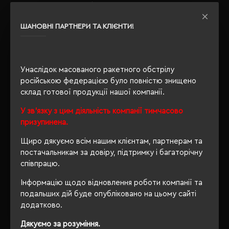
вітрозахисна,
Особливості
водовідштовхуюча, дихаюча
ШАНОВНІ ПАРТНЕРИ ТА КЛІЄНТИ!
тканина
Утеплення з
так
флісу
Унаслідок масованого ракетного обстрілу
російською федерацією було повністю знищено
склад готової продукції нашої компанії.
ОПИС
У зв'язку з цим діяльність компанії тимчасово
призупинена.
ВІДГУКИ
Щиро дякуємо всім нашим клієнтам, партнерам та
постачальникам за довіру, підтримку і багаторічну
співпрацю.
РЕКОМЕНДУЄМО
Інформацію щодо відновлення роботи компанії та
подальших дій буде опубліковано на цьому сайті
додатково.
Дякуємо за розуміння.