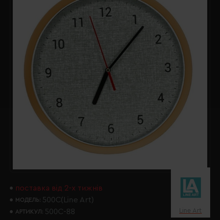
поставка від 2-х тижнів
500C(Line Art)
МОДЕЛЬ:
Line Art
500C-88
АРТИКУЛ: