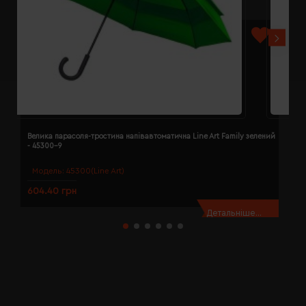
Велика парасоля-тростина напівавтоматична Line Art Family зелений
В
- 45300-9
с
Модель:
45300(Line Art)
604.40 грн
6
Детальніше...