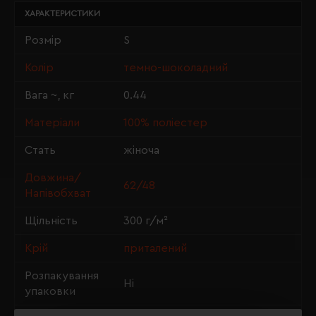
ХАРАКТЕРИСТИКИ
Розмір
S
Колір
темно-шоколадний
Вага ~, кг
0.44
Матеріали
100% поліестер
Стать
жіноча
Довжина/
62/48
Напівобхват
Щільність
300 г/м²
Крій
приталений
Розпакування
Ні
упаковки