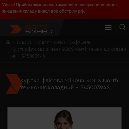
Увага! Прийом замовлень тимчасово призупинено через
знищення складу внаслідок обстрілу рф.
Товари
Одяг
Фліси і софтшели
Куртка флісова жіноча SOL'S North темно-шоколадн
ий - 54500394S
Куртка флісова жіноча SOL'S North
темно-шоколадний - 54500394S