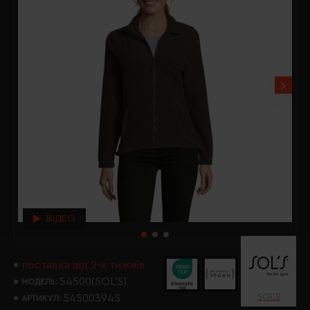
ВІДЕО
поставка від 2-х тижнів
54500(SOL’S)
МОДЕЛЬ:
SOL’S
54500394S
АРТИКУЛ: