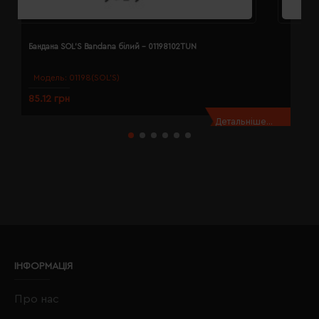
Бандана SOL'S Bandana білий - 01198102TUN
Б
Модель:
01198(SOL’S)
85.12 грн
8
Детальніше...
ІНФОРМАЦІЯ
Про нас