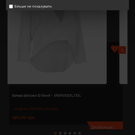
Більше не показувати.
Болеро флісове ID білий - 08090012XL/3XL
Б
Модель:
0809(ID identity)
2811.00 грн
2
Детальніше...