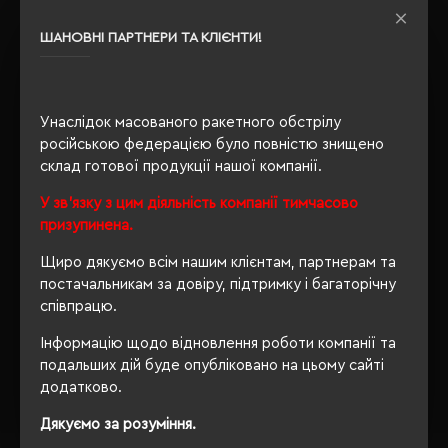
OEKO-TEX® Standard 100,
Сертифікація
PETA-Approved Vegan
ШАНОВНІ ПАРТНЕРИ ТА КЛІЄНТИ!
Утеплення з
так
флісу
Унаслідок масованого ракетного обстрілу
російською федерацією було повністю знищено
склад готової продукції нашої компанії.
ОПИС
У зв'язку з цим діяльність компанії тимчасово
ВІДГУКИ
призупинена.
Щиро дякуємо всім нашим клієнтам, партнерам та
постачальникам за довіру, підтримку і багаторічну
співпрацю.
РЕКОМЕНДУЄМО
Інформацію щодо відновлення роботи компанії та
подальших дій буде опубліковано на цьому сайті
додатково.
Дякуємо за розуміння.