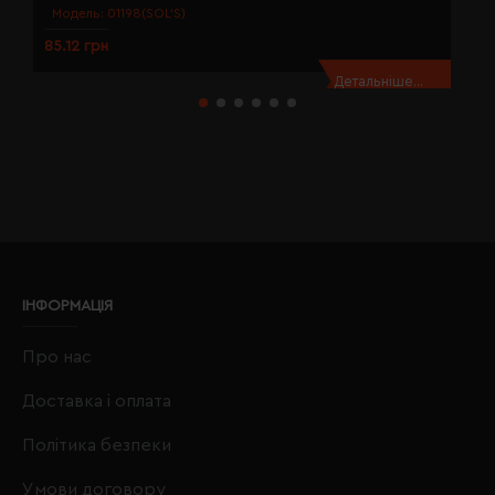
Модель:
01198(SOL’S)
85.12 грн
8
Детальніше...
ІНФОРМАЦІЯ
Про нас
Доставка і оплата
Політика безпеки
Умови договору