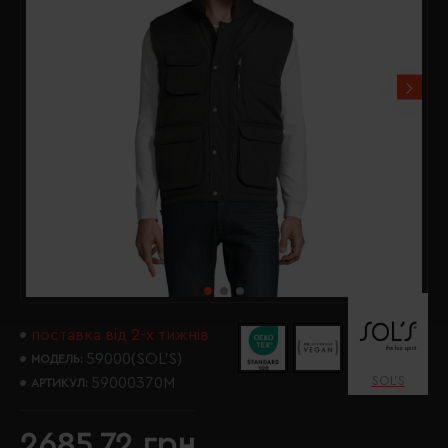
поставка від 2-х тижнів
59000(SOL’S)
МОДЕЛЬ:
SOL’S
59000370M
АРТИКУЛ:
2685.72 грн