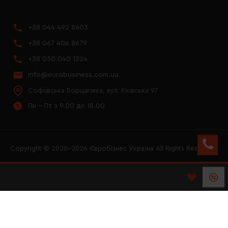
+38 044 492 8603
+38 067 406 8679
+38 050 040 1324
info@eurobusiness.com.ua
Софіївська Борщагівка, вул. Київська 97
Пн - Пт з 9.00 до 18.00
Copyright © 2020–2026 Євробізнес Україна All Rights Reserved
FACEBOOK
INSTAGRAM
YOUTUBE
LOGO ЄВРОБІЗНЕС
УКРАЇНА