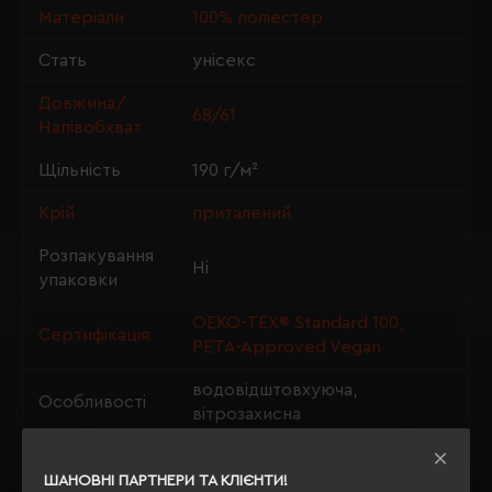
Матеріали
100% поліестер
Стать
унісекс
Довжина/
68/61
Напівобхват
Щільність
190 г/м²
Крій
приталений
Розпакування
Ні
упаковки
OEKO-TEX® Standard 100,
Сертифікація
PETA-Approved Vegan
водовідштовхуюча,
Особливості
вітрозахисна
Утеплення з
ні
флісу
ШАНОВНІ ПАРТНЕРИ ТА КЛІЄНТИ!