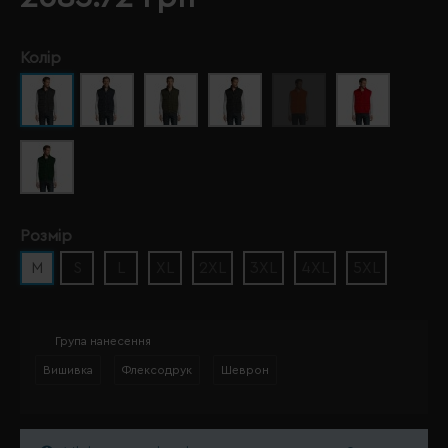
Колір
Розмір
M
S
L
XL
2XL
3XL
4XL
5XL
Група нанесення
Вишивка
Флексодрук
Шеврон