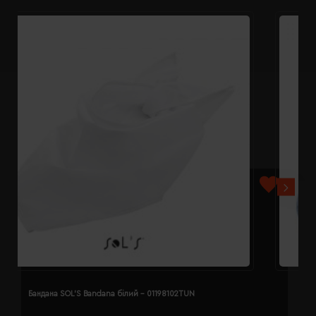
Бандана SOL'S Bandana білий - 01198102TUN
Б