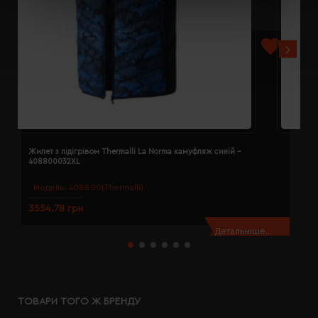
Жилет з підігрівом Thermalli La Norma камуфляж синій -
Ж
408800032XL
4
Модель:
408800(Thermalli)
3554.78 грн
3
Детальніше...
ТОВАРИ ТОГО Ж БРЕНДУ