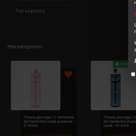
Тип корпусу
РЕКОМЕНДУЄМО
НОВИНК
Пляшка для води 1 л тританова
Пляшка для води 1 
2в1 Kambukka Dupla рожевий -
2в1 Kambukka Dupla
11-10008
синій - 11-10013
Модель:
11-10-1(Kambukka)
Модель:
11-10-1(