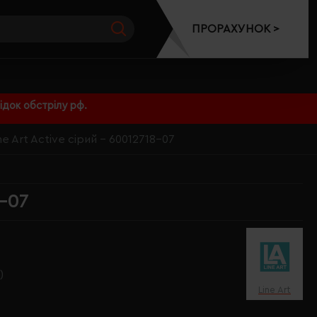
ПРОРАХУНОК >
док обстрілу рф.
e Art Active сірий - 60012718-07
8-07
)
Line Art