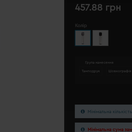
457.88 грн
Колір
Група нанесення
Тамподрук
Шовкографія
Мінімальна кількіст
Мінімальна сума за