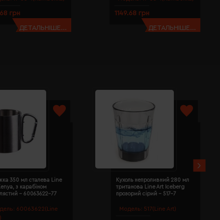
.68 грн
1149.68 грн
ДЕТАЛЬНІШЕ...
ДЕТАЛЬНІШЕ...
ка 350 мл сталева Line
Кухоль непроливний 280 мл
Kenya, з карабіном
тританова Line Art Iceberg
лястий - 60063622-77
прозорий сірий - 517-7
дель:
60063622(Line
Модель:
517(Line Art)
)