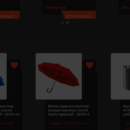
1149.68 грн
1149
ЬНІШЕ...
ДЕТАЛЬНІШЕ...
тростина
Велика парасоля-тростина
Круж
Line Art
напівавтоматична Line Art
Art 
й - 45300-44
Family червоний - 45300-5
сріб
Line Art)
Модель:
45300(Line Art)
Мо
Art