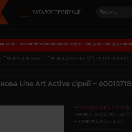
КАТАЛОГ ПРОДУКЦІЇ
амовлень тимчасово призупинено через знищення складу внаслі
Пляшки для води
Пляшка для води 650 мл тританова Lin
ова Line Art Active сірий - 6001271
поставка від 2-х тижнів
60012718(Line Art
МОДЕЛЬ:
60012718-07
АРТИКУЛ: