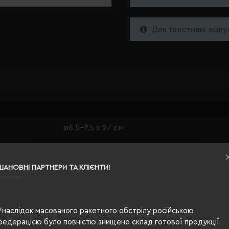
Для текстилю допус
ø6.5-7.5 х 27 см
сірий
0.185
ШАНОВНІ ПАРТНЕРИ ТА КЛІЄНТИ!
тритан, пластик(BPA free), силікон
0,65
Унаслідок масованого ракетного обстрілу російською
федерацією було повністю знищено склад готової продукції
картонна коробка