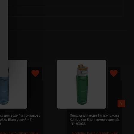
а для води 1 л тританова
Пляшка для води 1 л тританова
kka Elton сизий - 11-
Kambukka Elton темно-зелений
0
- 11-03033
ель:
11-03-1(Kambukka)
Модель:
11-03-1(Kambukka)