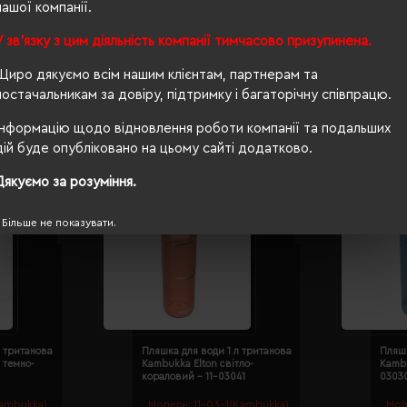
нашої компанії.
ударостійкий пластик, одностінний
У зв'язку з цим діяльність компанії тимчасово призупинена.
Щиро дякуємо всім нашим клієнтам, партнерам та
постачальникам за довіру, підтримку і багаторічну співпрацю.
Інформацію щодо відновлення роботи компанії та подальших
дій буде опубліковано на цьому сайті додатково.
Дякуємо за розуміння.
А
Більше не показувати.
л тританова
Пляшка для води 1 л тританова
Пляшк
 темно-
Kambukka Elton світло-
Kambu
кораловий - 11-03041
0303
Kambukka)
Модель:
11-03-1(Kambukka)
Мод